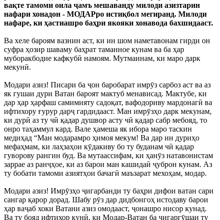
вақте тамоми оила ҷамъ мешаванду милоди азизтарин
нафари хонадон - МОДАРро истиқбол мегиранд. Милоди
нафаре, ки ҳастиашро баҳри якояки хонавода бахшидааст.
Ва хеле бароям вазнин аст, ки ин шом наметавонам гирди он
суфра ҳозир шаваму баҳрат таманное кунам ва ба ҳар
муборакбодие кафкубӣ намоям. Мутмаинам, ки маро дарк
мекунӣ.
Модари азиз! Писари ба ҷон баробарат имрӯз сарбоз аст ва аз
як гушаи дури Ватан бароят мактуб менависад. Мактубе, ки
дар ҳар ҳарфаш самимияту садоқат, вафодориву мардонагӣ ва
ифтихору ғурур дарҷ гардидааст. Ман имрӯзҳо дарк мекунам,
ки дурӣ аз ту чӣ қадар душвор асту чӣ қадар сабр мебояд, то
онро таҳаммул кард. Вале ҳамеша як ибора маро таскин
медиҳад “Ман модарамро ҳимоя мекум! Ва дар ин дуриҳо
мефаҳмам, ки лаҳзаҳои кӯдакиву бо ту буданам чӣ қадар
гуворову рангин буд. Ва мутаассифам, ки ҳанӯз натавонистам
заррае аз ранҷҳое, ки аз барои ман кашидаӣ ҷуброн кунам. Аз
ту бобати тамоми азиятҳои бачагӣ маъзарат мехоҳам, модар.
Модари азиз! Имрӯзҳо ҷигарбанди ту баҳри дифои ватан сари
сангар қарор дорад. Шабу рӯз дар дидбонгоҳ истодаву барои
ҳар ваҷаб хоки Ватани азиз омодааст, ҷонашро нисор кунад.
Ва ту бояд ифтихор кунӣ, ки Модар-Ватан ба ҷигаргӯшаи ту