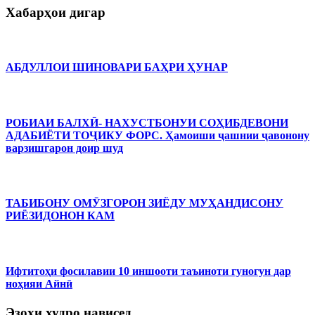
Хабарҳои дигар
АБДУЛЛОИ ШИНОВАРИ БАҲРИ ҲУНАР
РОБИАИ БАЛХӢ- НАХУСТБОНУИ СОҲИБДЕВОНИ
АДАБИЁТИ ТОҶИКУ ФОРС. Ҳамоиши ҷашнии ҷавонону
варзишгарон доир шуд
ТАБИБОНУ ОМӮЗГОРОН ЗИЁДУ МУҲАНДИСОНУ
РИЁЗИДОНОН КАМ
Ифтитоҳи фосилавии 10 иншооти таъиноти гуногун дар
ноҳияи Айнӣ
Эзоҳи худро нависед