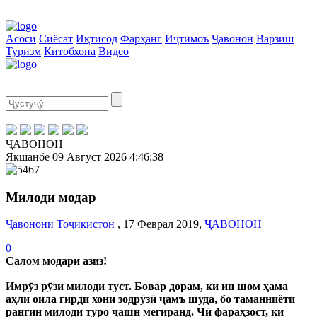
Асосӣ
Сиёсат
Иқтисод
Фарҳанг
Иҷтимоъ
Ҷавонон
Варзиш
Туризм
Китобхона
Видео
ҶАВОНОН
Якшанбе
09 Август 2026
4:46:39
Милоди модар
Ҷавонони Тоҷикистон
, 17 Феврал 2019,
ҶАВОНОН
0
Салом модари азиз!
Имрӯз рӯзи милоди туст. Бовар дорам, ки ин шом ҳама
аҳли оила гирди хони зодрӯзӣ ҷамъ шуда, бо таманниёти
рангин милоди туро ҷашн мегиранд. Чӣ фараҳзост, ки