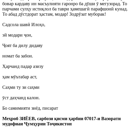
бовар кардаву ин масъулияти гаронро ба дӯши ӯ мегузорад. То
парчами сулҳу истиқлол ба таври ҳамешагӣ парафшонӣ кунад.
То абад дӯстдорат ҳастам, модар! Зодрӯзат муборак!
Садсола шавӣ Илоҳо,
эй модари ҷон,
Ҷоят ба дилу дидаву
номат ба забон.
Ҳарчанд падар азизу
ҳам мӯътабар аст,
Саҳми ту зи саҳми
ӯст даҳчанд калон.
Бо самимияти зиёд, писарат
Меҳроб ЗИЁЕВ, сарбози қисми ҳарбии 07017-и Вазорати
мудофиаи Ҷумҳурии Тоҷикистон