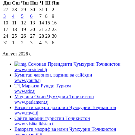
Дш
Сш
Чш
Пш
Ҷ
Ш
Яш
27
28
29
30
31
1
2
3
4
5
6
7
8
9
10
11
12
13
14
15
16
17
18
19
20
21
22
23
24
25
26
27
28
29
30
31
1
2
3
4
5
6
Август 2026 c.
Cомонаи Президенти Ҷумҳурии Тоҷикистон
www.president.tj
Кумитаи ҷавонон, варзиш ва сайёҳии
www.youth.tj
ТҶ Маркази Рушди Туризм
www.tdc.tj
Маҷлиси Олии Ҷумҳурии Тоҷикистон
www.parlament.tj
Вазорати корҳои дохилии Ҷумҳурии Тоҷикистон
www.mvd.tj
Сайти расмии туристии Тоҷикистон
www.visittajikistan.tj
Вазорати маориф ва илми Ҷумҳурии Тоҷикистон
www.maorif.tj