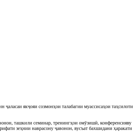
ин ҷаласаи якҷояи созмонҳои талабагии муассисаҳои таҳсилоти
авонон, ташкили семинар, тренингҳои омӯзишӣ, конференсияву
рифати зеҳнии наврасону ҷавонон, вусъат бахшидани ҳаракати