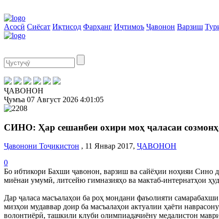
Асосӣ
Сиёсат
Иқтисод
Фарҳанг
Иҷтимоъ
Ҷавонон
Варзиш
Тур
ҶАВОНОН
Ҷумъа
07 Август 2026
4:01:05
СИНО: Ҳар сешанбеи охири моҳ ҷаласаи созмонҳ
Ҷавонони Тоҷикистон
, 11 Январ 2017,
ҶАВОНОН
0
Бо ибтикори Бахши ҷавонон, варзиш ва сайёҳии ноҳияи Сино да
миёнаи умумӣ, литсейю гимназияҳо ва мактаб-интернатҳои ҳуд
Дар ҷаласа масъалаҳои ба роҳ мондани фаъолияти самарабахш
мизҳои мудаввар доир ба масъалаҳои актуалии ҳаёти наврасон
волонтиёрӣ, ташкили клуби олимпиадачиёну медалистон маври