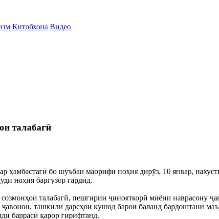
изм
Китобхона
Видео
ои талабагӣ
р ҳамбастагӣ бо шуъбаи маорифи ноҳия дирӯз, 10 январ, нахуст
уди ноҳия баргузор гардид.
и созмонҳои талабагӣ, пешгирии ҷинояткорӣ миёни наврасону ҷ
у ҷавонон, ташкили дарсҳои кушод барои баланд бардоштани маъ
ди баррасӣ қарор гирифтанд.