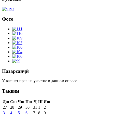
Фото
Назарсанҷӣ
У вас нет прав на участие в данном опросе.
Тақвим
Дш
Сш
Чш
Пш
Ҷ
Ш
Яш
27
28
29
30
31
1
2
3
4
5
6
7
8
9