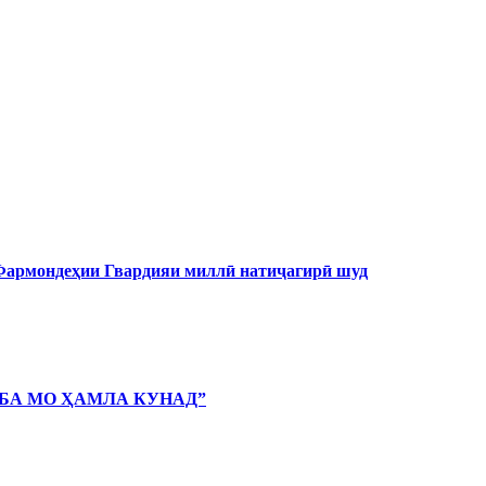
 Фармондеҳии Гвардияи миллӣ натиҷагирӣ шуд
 БА МО ҲАМЛА КУНАД”