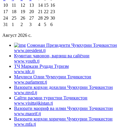
10
11
12
13
14
15
16
17
18
19
20
21
22
23
24
25
26
27
28
29
30
31
1
2
3
4
5
6
Август 2026 c.
Cомонаи Президенти Ҷумҳурии Тоҷикистон
www.president.tj
Кумитаи ҷавонон, варзиш ва сайёҳии
www.youth.tj
ТҶ Маркази Рушди Туризм
www.tdc.tj
Маҷлиси Олии Ҷумҳурии Тоҷикистон
www.parlament.tj
Вазорати корҳои дохилии Ҷумҳурии Тоҷикистон
www.mvd.tj
Сайти расмии туристии Тоҷикистон
www.visittajikistan.tj
Вазорати маориф ва илми Ҷумҳурии Тоҷикистон
www.maorif.tj
Вазорати корҳои хориҷии Ҷумҳурии Тоҷикистон
www.mfa.tj