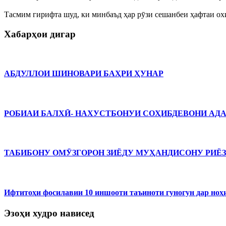
Тасмим гирифта шуд, ки минбаъд ҳар рӯзи сешанбеи ҳафтаи ох
Хабарҳои дигар
АБДУЛЛОИ ШИНОВАРИ БАҲРИ ҲУНАР
РОБИАИ БАЛХӢ- НАХУСТБОНУИ СОҲИБДЕВОНИ АДАБИЁТ
ТАБИБОНУ ОМӮЗГОРОН ЗИЁДУ МУҲАНДИСОНУ РИЁ
Ифтитоҳи фосилавии 10 иншооти таъиноти гуногун дар ноҳ
Эзоҳи худро нависед