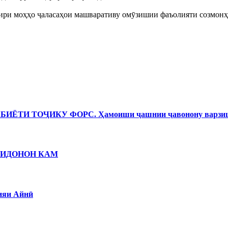
ири моҳҳо ҷаласаҳои машваративу омӯзишии фаъолияти созмонҳо
И ТОҶИКУ ФОРС. Ҳамоиши ҷашнии ҷавонону варзишг
ЗИДОНОН КАМ
ияи Айнӣ