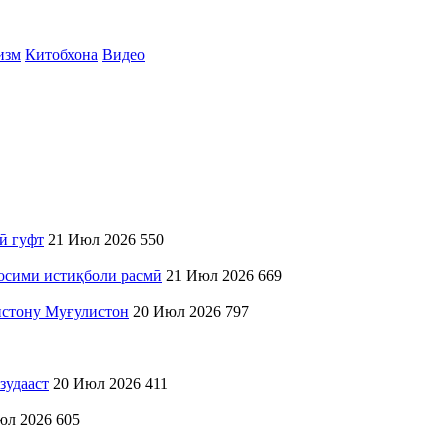
изм
Китобхона
Видео
ӣ гуфт
21 Июл 2026
550
осими истиқболи расмӣ
21 Июл 2026
669
истону Муғулистон
20 Июл 2026
797
зудааст
20 Июл 2026
411
юл 2026
605