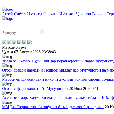
Асосӣ
Сиёсат
Иқтисод
Фарҳанг
Иҷтимоъ
Ҷавонон
Варзиш
Тур
Матолиби рӯз
Ҷумъа
07 Август 2026
23:38:43
Зиёда аз 6 ҳазор. Суди Олӣ дар бораи афзоиши парвандаҳои суд
Оғози сафари давлатии Пешвои миллат дар Муғулистон ва мар
Маросими шинонидани ниҳоли дӯстӣ аз ҷониби сарони Тоҷик
Оғози сафари давлатӣ ба Муғулистон
20 Июл 2026
741
Агентии омор. Ҳаҷми хизматрасониҳои пулакӣ зиёда аз 10% аф
ММД-и Тоҷикистон ба зиёда аз 81 млрд сомонӣ расидааст
20 И