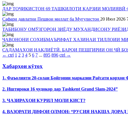
ДАР ТОҶИКИСТОН 69 ТАШКИЛОТИ ҚАРЗИИ МОЛИЯВӢ 
Сафари давлатии Пешвои миллат ба Муғулистон
20 Июл 2026
ТАБИБОНУ ОМӮЗГОРОН ЗИЁДУ МУҲАНДИСОНУ РИЁЗИ
ҶАВОНОНИ СОҲИБМАЪРИФАТ ХАЗИНАИ ТИЛЛОИИ М
САДАМАҲОИ НАҚЛИЁТӢ. БАРОИ ПЕШГИРИИ ОН ЧӢ БО
←
ctrl
1
2
3
4
5
6
7
...
895
896
ctrl
→
Хабарҳои кӯтоҳ
1. Фаъолияти 20-солаи Бойгонии марказии Раёсати корҳои
2. Иштироки 16 ҷудокор дар Tashkent Grand Slam-2024”
3. ҶАЗИРАҲОИ КУРИЛ МОЛИ КИСТ?
4. ВАЗОРАТИ ДИФОИ ОЛМОН: “РУСИЯ НАҚША ДОРАД