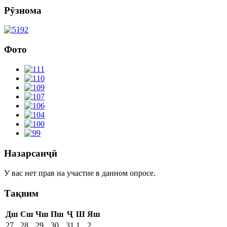
Рӯзнома
Фото
Назарсанҷӣ
У вас нет прав на участие в данном опросе.
Тақвим
Дш
Сш
Чш
Пш
Ҷ
Ш
Яш
27
28
29
30
31
1
2