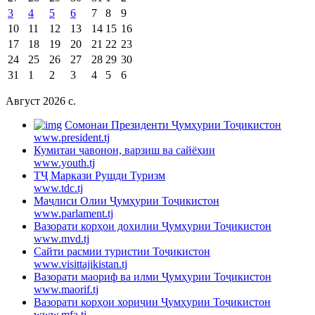
3
4
5
6
7
8
9
10
11
12
13
14
15
16
17
18
19
20
21
22
23
24
25
26
27
28
29
30
31
1
2
3
4
5
6
Август 2026 c.
Cомонаи Президенти Ҷумҳурии Тоҷикистон
www.president.tj
Кумитаи ҷавонон, варзиш ва сайёҳии
www.youth.tj
ТҶ Маркази Рушди Туризм
www.tdc.tj
Маҷлиси Олии Ҷумҳурии Тоҷикистон
www.parlament.tj
Вазорати корҳои дохилии Ҷумҳурии Тоҷикистон
www.mvd.tj
Сайти расмии туристии Тоҷикистон
www.visittajikistan.tj
Вазорати маориф ва илми Ҷумҳурии Тоҷикистон
www.maorif.tj
Вазорати корҳои хориҷии Ҷумҳурии Тоҷикистон
www.mfa.tj