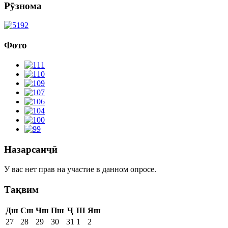
Рӯзнома
Фото
Назарсанҷӣ
У вас нет прав на участие в данном опросе.
Тақвим
Дш
Сш
Чш
Пш
Ҷ
Ш
Яш
27
28
29
30
31
1
2