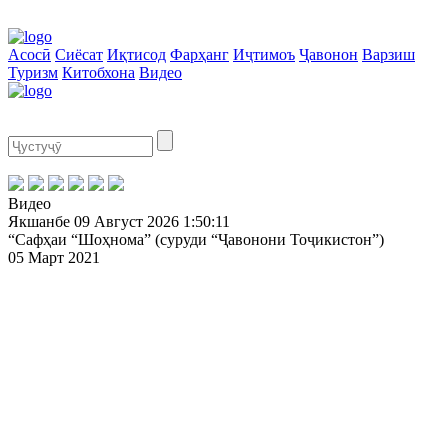
Асосӣ
Сиёсат
Иқтисод
Фарҳанг
Иҷтимоъ
Ҷавонон
Варзиш
Туризм
Китобхона
Видео
Видео
Якшанбе
09 Август 2026
1:50:11
“Сафҳаи “Шоҳнома” (суруди “Ҷавонони Тоҷикистон”)
05 Март 2021