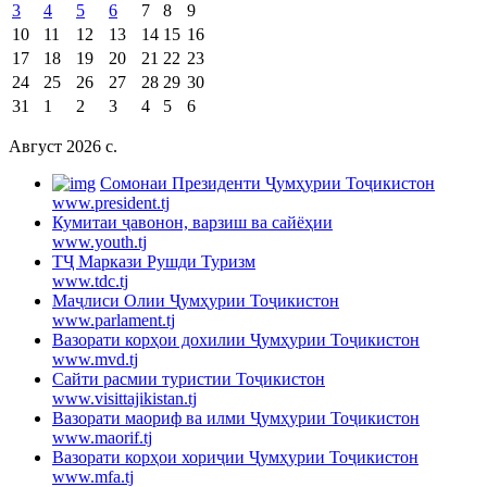
3
4
5
6
7
8
9
10
11
12
13
14
15
16
17
18
19
20
21
22
23
24
25
26
27
28
29
30
31
1
2
3
4
5
6
Август 2026 c.
Cомонаи Президенти Ҷумҳурии Тоҷикистон
www.president.tj
Кумитаи ҷавонон, варзиш ва сайёҳии
www.youth.tj
ТҶ Маркази Рушди Туризм
www.tdc.tj
Маҷлиси Олии Ҷумҳурии Тоҷикистон
www.parlament.tj
Вазорати корҳои дохилии Ҷумҳурии Тоҷикистон
www.mvd.tj
Сайти расмии туристии Тоҷикистон
www.visittajikistan.tj
Вазорати маориф ва илми Ҷумҳурии Тоҷикистон
www.maorif.tj
Вазорати корҳои хориҷии Ҷумҳурии Тоҷикистон
www.mfa.tj