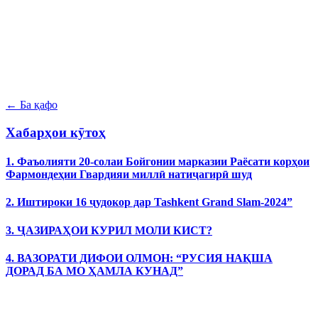
← Ба қафо
Хабарҳои кӯтоҳ
1. Фаъолияти 20-солаи Бойгонии марказии Раёсати корҳои
Фармондеҳии Гвардияи миллӣ натиҷагирӣ шуд
2. Иштироки 16 ҷудокор дар Tashkent Grand Slam-2024”
3. ҶАЗИРАҲОИ КУРИЛ МОЛИ КИСТ?
4. ВАЗОРАТИ ДИФОИ ОЛМОН: “РУСИЯ НАҚША
ДОРАД БА МО ҲАМЛА КУНАД”