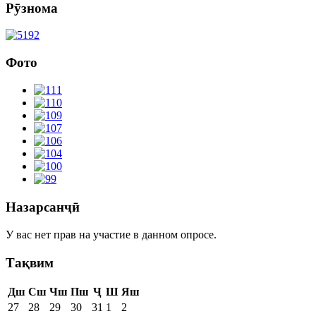
Рӯзнома
Фото
Назарсанҷӣ
У вас нет прав на участие в данном опросе.
Тақвим
Дш
Сш
Чш
Пш
Ҷ
Ш
Яш
27
28
29
30
31
1
2