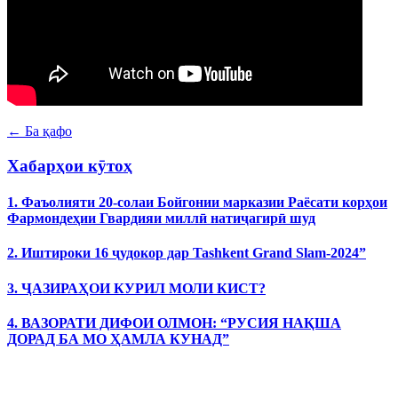
← Ба қафо
Хабарҳои кӯтоҳ
1. Фаъолияти 20-солаи Бойгонии марказии Раёсати корҳои
Фармондеҳии Гвардияи миллӣ натиҷагирӣ шуд
2. Иштироки 16 ҷудокор дар Tashkent Grand Slam-2024”
3. ҶАЗИРАҲОИ КУРИЛ МОЛИ КИСТ?
4. ВАЗОРАТИ ДИФОИ ОЛМОН: “РУСИЯ НАҚША
ДОРАД БА МО ҲАМЛА КУНАД”