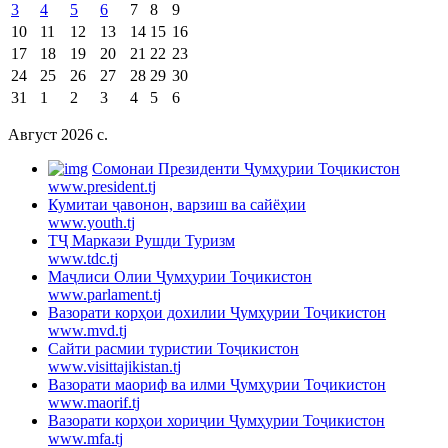
3
4
5
6
7
8
9
10
11
12
13
14
15
16
17
18
19
20
21
22
23
24
25
26
27
28
29
30
31
1
2
3
4
5
6
Август 2026 c.
Cомонаи Президенти Ҷумҳурии Тоҷикистон
www.president.tj
Кумитаи ҷавонон, варзиш ва сайёҳии
www.youth.tj
ТҶ Маркази Рушди Туризм
www.tdc.tj
Маҷлиси Олии Ҷумҳурии Тоҷикистон
www.parlament.tj
Вазорати корҳои дохилии Ҷумҳурии Тоҷикистон
www.mvd.tj
Сайти расмии туристии Тоҷикистон
www.visittajikistan.tj
Вазорати маориф ва илми Ҷумҳурии Тоҷикистон
www.maorif.tj
Вазорати корҳои хориҷии Ҷумҳурии Тоҷикистон
www.mfa.tj