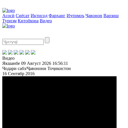
Асосӣ
Сиёсат
Иқтисод
Фарҳанг
Иҷтимоъ
Ҷавонон
Варзиш
Туризм
Китобхона
Видео
Видео
Якшанбе
09 Август 2026
16:56:11
Чодари сабз/Ҷавонони Тоҷикистон
16 Сентябр 2016