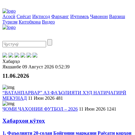
Асосӣ
Сиёсат
Иқтисод
Фарҳанг
Иҷтимоъ
Ҷавонон
Варзиш
Туризм
Китобхона
Видео
Хабарҳо
Якшанбе
09 Август 2026
0:52:39
11.06.2026
“ВАТАНПАРВАР” АЗ ФАЪОЛИЯТИ ХУД НАТИҶАГИРӢ
МЕКУНАД
11 Июн 2026
481
ҶОМИ ҶАҲОНИИ ФУТБОЛ – 2026
11 Июн 2026
1241
Хабарҳои кӯтоҳ
1. Фаъолияти 20-солаи Бойгонии марказии Раёсати корҳои