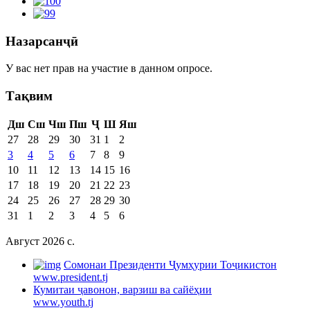
Назарсанҷӣ
У вас нет прав на участие в данном опросе.
Тақвим
Дш
Сш
Чш
Пш
Ҷ
Ш
Яш
27
28
29
30
31
1
2
3
4
5
6
7
8
9
10
11
12
13
14
15
16
17
18
19
20
21
22
23
24
25
26
27
28
29
30
31
1
2
3
4
5
6
Август 2026 c.
Cомонаи Президенти Ҷумҳурии Тоҷикистон
www.president.tj
Кумитаи ҷавонон, варзиш ва сайёҳии
www.youth.tj