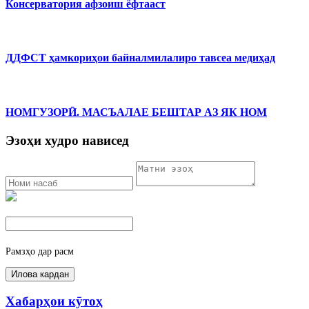
Консерватория афзоиш ёфтааст
ДДФСТ ҳамкориҳои байналмилалиро тавсеа медиҳад
НОМГУЗОРӢ. МАСЪАЛАЕ БЕШТАР АЗ ЯК НОМ
Эзоҳи худро нависед
Рамзҳо дар расм
Хабарҳои кӯтоҳ