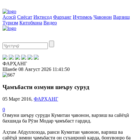
Асосӣ
Сиёсат
Иқтисод
Фарҳанг
Иҷтимоъ
Ҷавонон
Варзиш
Туризм
Китобхона
Видео
ФАРҲАНГ
Шанбе
08 Август 2026
11:41:50
Ҷамъбасти озмуни шеъру суруд
05 Март 2016,
ФАРҲАНГ
0
Озмуни шеъру суруди Кумитаи ҷавонон, варзиш ва сайёҳӣ
бахшида ба Рӯзи Модар ҷамъбаст гардид.
Аҳтам Абдуллозода, раиси Кумитаи ҷавонон, варзиш ва
сайёҳӣ зимни ҷамъбасти он суханронӣ карда, бонувонро ба