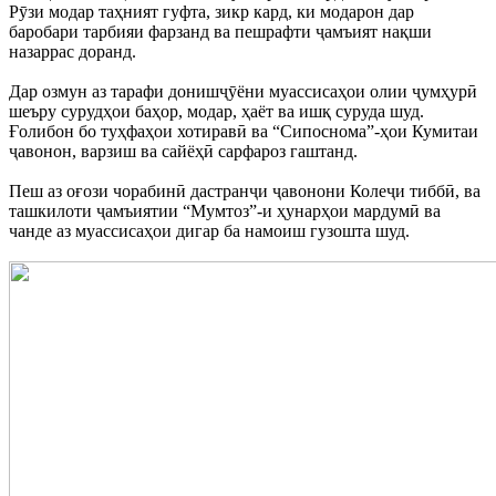
Рӯзи модар таҳният гуфта, зикр кард, ки модарон дар
баробари тарбияи фарзанд ва пешрафти ҷамъият нақши
назаррас доранд.
Дар озмун аз тарафи донишҷӯёни муассисаҳои олии ҷумҳурӣ
шеъру сурудҳои баҳор, модар, ҳаёт ва ишқ суруда шуд.
Ғолибон бо туҳфаҳои хотиравӣ ва “Сипоснома”-ҳои Кумитаи
ҷавонон, варзиш ва сайёҳӣ сарфароз гаштанд.
Пеш аз оғози чорабинӣ дастранҷи ҷавонони Колеҷи тиббӣ, ва
ташкилоти ҷамъиятии “Мумтоз”-и ҳунарҳои мардумӣ ва
чанде аз муассисаҳои дигар ба намоиш гузошта шуд.