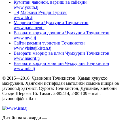
Кумитаи ҷавонон, варзиш ва сайёҳии
www.youth.tj
ТҶ Маркази Рушди Туризм
www.tdc.tj
Маҷлиси Олии Ҷумҳурии Тоҷикистон
www.parlament.tj
Вазорати корҳои дохилии Ҷумҳурии Тоҷикистон
www.mvd.tj
Сайти расмии туристии Тоҷикистон
www.visittajikistan.tj
Вазорати маориф ва илми Ҷумҳурии Тоҷикистон
www.maorif.tj
Вазорати корҳои хориҷии Ҷумҳурии Тоҷикистон
www.mfa.tj
© 2015—2016. Ҷавонони Тоҷикистон. Ҳамаи ҳуқуқҳо
маҳфузанд. Ҳангоми истифодаи матолиби сомона ишора ба
javonon.tj ҳатмист. Суроға: Тоҷикистон, Душанбе, хиёбони
Саъдӣ Шерозӣ-16. Тамос: 2385414, 2385109 e-mail:
javonontj@mail.ru
Дизайн ва коркарди —