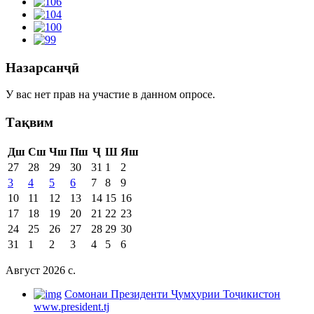
Назарсанҷӣ
У вас нет прав на участие в данном опросе.
Тақвим
Дш
Сш
Чш
Пш
Ҷ
Ш
Яш
27
28
29
30
31
1
2
3
4
5
6
7
8
9
10
11
12
13
14
15
16
17
18
19
20
21
22
23
24
25
26
27
28
29
30
31
1
2
3
4
5
6
Август 2026 c.
Cомонаи Президенти Ҷумҳурии Тоҷикистон
www.president.tj