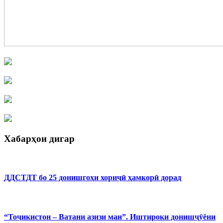
Хабарҳои дигар
ДДСТДТ бо 25 донишгоҳи хориҷӣ ҳамкорӣ дорад
“Тоҷикистон – Ватани азизи ман”. Иштироки донишҷӯёни