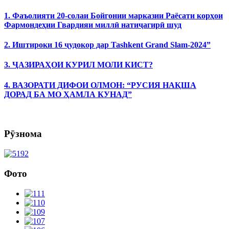
1. Фаъолияти 20-солаи Бойгонии марказии Раёсати корҳои
Фармондеҳии Гвардияи миллӣ натиҷагирӣ шуд
2. Иштироки 16 ҷудокор дар Tashkent Grand Slam-2024”
3. ҶАЗИРАҲОИ КУРИЛ МОЛИ КИСТ?
4. ВАЗОРАТИ ДИФОИ ОЛМОН: “РУСИЯ НАҚША
ДОРАД БА МО ҲАМЛА КУНАД”
Рӯзнома
Фото