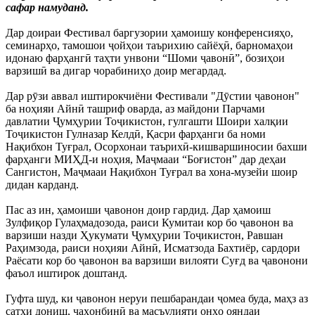
сафар намуданд.
Дар доираи Фестивал баргузории ҳамоишу конференсияҳо,
семинарҳо, тамошои ҷойҳои таърихию сайёҳӣ, барномаҳои
идонаю фарҳангӣ таҳти унвони “Шоми ҷавонӣ”, бозиҳои
варзишӣ ва дигар чорабиниҳо доир мегардад.
Дар рӯзи аввал иштирокчиёни Фестивали "Дӯстии ҷавонон"
ба ноҳияи Айнӣ ташриф оварда, аз майдони Парчами
давлатии Ҷумҳурии Тоҷикистон, гулгашти Шоири халқии
Тоҷикистон Гулназар Келдӣ, Қасри фарҳанги ба номи
Нақибхон Туғрал, Осорхонаи таърихӣ-кишваршиносии бахши
фарҳанги МИҲД-и ноҳия, Маҷмааи “Боғистон” дар деҳаи
Сангистон, Маҷмааи Нақибхон Туғрал ва хона-музейи шоир
дидан карданд.
Пас аз ин, ҳамоиши ҷавонон доир гардид. Дар ҳамоиш
Зулфиқор Гулаҳмадозода, раиси Кумитаи кор бо ҷавонон ва
варзиши назди Ҳукумати Ҷумҳурии Тоҷикистон, Равшан
Раҳимзода, раиси ноҳияи Айнӣ, Исматзода Бахтиёр, сардори
Раёсати кор бо ҷавонон ва варзиши вилояти Суғд ва ҷавонони
фаъол иштирок доштанд.
Гуфта шуд, ки ҷавонон неруи пешбарандаи ҷомеа буда, маҳз аз
сатҳи дониш, ҷаҳонбинӣ ва масъулияти онҳо ояндаи