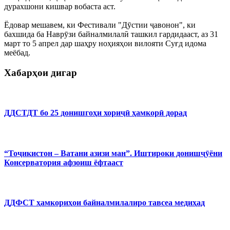
дурахшони кишвар вобаста аст.
Ёдовар мешавем, ки Фестивали "Дӯстии ҷавонон", ки
бахшида ба Наврӯзи байналмилалӣ ташкил гардидааст, аз 31
март то 5 апрел дар шаҳру ноҳияҳои вилояти Суғд идома
меёбад.
Хабарҳои дигар
ДДСТДТ бо 25 донишгоҳи хориҷӣ ҳамкорӣ дорад
“Тоҷикистон – Ватани азизи ман”. Иштироки донишҷӯёни
Консерватория афзоиш ёфтааст
ДДФСТ ҳамкориҳои байналмилалиро тавсеа медиҳад