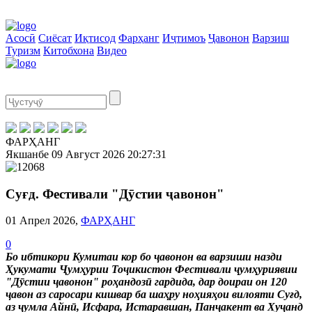
Асосӣ
Сиёсат
Иқтисод
Фарҳанг
Иҷтимоъ
Ҷавонон
Варзиш
Туризм
Китобхона
Видео
ФАРҲАНГ
Якшанбе
09 Август 2026
20:27:32
Суғд. Фестивали "Дӯстии ҷавонон"
01 Апрел 2026,
ФАРҲАНГ
0
Бо ибтикори Кумитаи кор бо ҷавонон ва варзиши назди
Ҳукумати Ҷумҳурии Тоҷикистон Фестивали ҷумҳуриявии
"Дӯстии ҷавонон" роҳандозӣ гардида, дар доираи он 120
ҷавон аз саросари кишвар ба шаҳру ноҳияҳои вилояти Суғд,
аз ҷумла Айнӣ, Исфара, Истаравшан, Панҷакент ва Хуҷанд