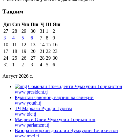
Тақвим
Дш
Сш
Чш
Пш
Ҷ
Ш
Яш
27
28
29
30
31
1
2
3
4
5
6
7
8
9
10
11
12
13
14
15
16
17
18
19
20
21
22
23
24
25
26
27
28
29
30
31
1
2
3
4
5
6
Август 2026 c.
Cомонаи Президенти Ҷумҳурии Тоҷикистон
www.president.tj
Кумитаи ҷавонон, варзиш ва сайёҳии
www.youth.tj
ТҶ Маркази Рушди Туризм
www.tdc.tj
Маҷлиси Олии Ҷумҳурии Тоҷикистон
www.parlament.tj
Вазорати корҳои дохилии Ҷумҳурии Тоҷикистон
www.mvd.tj