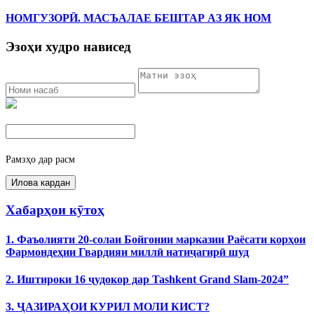
НОМГУЗОРӢ. МАСЪАЛАЕ БЕШТАР АЗ ЯК НОМ
Эзоҳи худро нависед
Рамзҳо дар расм
Хабарҳои кӯтоҳ
1. Фаъолияти 20-солаи Бойгонии марказии Раёсати корҳои
Фармондеҳии Гвардияи миллӣ натиҷагирӣ шуд
2. Иштироки 16 ҷудокор дар Tashkent Grand Slam-2024”
3. ҶАЗИРАҲОИ КУРИЛ МОЛИ КИСТ?