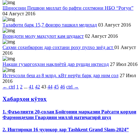
Шиносоии Пешвои миллат бо рафти сохтмони НБО “Роғун”
04 Август 2016
Талафоти барқ 15,7 фоизро ташкил медиҳад
03 Август 2016
Воридоти молу маҳсулот кам шудааст
02 Август 2016
Саҳми соҳибкорон дар сохтани роҳу пулҳо зиёд аст
01 Август
2016
Нақши гузаргоҳҳои нақлиётӣ дар рушди иқтисод
27 Июл 2016
Истеҳсоли беш аз 8 млрд. кВт нерӯи барқ дар ним сол
27 Июл
2016
←
ctrl
1
2
...
41
42
43
44
45
46
ctrl
→
Хабарҳои кӯтоҳ
1. Фаъолияти 20-солаи Бойгонии марказии Раёсати корҳои
Фармондеҳии Гвардияи миллӣ натиҷагирӣ шуд
2. Иштироки 16 ҷудокор дар Tashkent Grand Slam-2024”