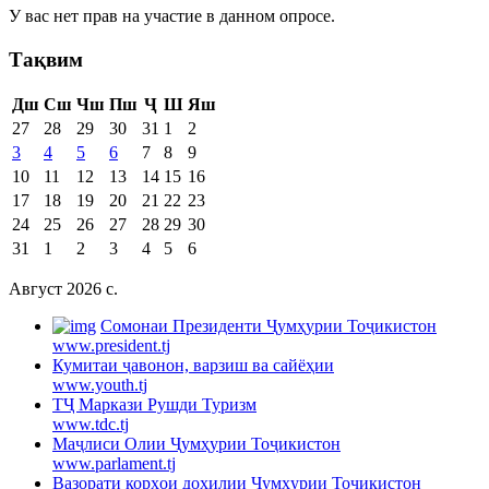
У вас нет прав на участие в данном опросе.
Тақвим
Дш
Сш
Чш
Пш
Ҷ
Ш
Яш
27
28
29
30
31
1
2
3
4
5
6
7
8
9
10
11
12
13
14
15
16
17
18
19
20
21
22
23
24
25
26
27
28
29
30
31
1
2
3
4
5
6
Август 2026 c.
Cомонаи Президенти Ҷумҳурии Тоҷикистон
www.president.tj
Кумитаи ҷавонон, варзиш ва сайёҳии
www.youth.tj
ТҶ Маркази Рушди Туризм
www.tdc.tj
Маҷлиси Олии Ҷумҳурии Тоҷикистон
www.parlament.tj
Вазорати корҳои дохилии Ҷумҳурии Тоҷикистон