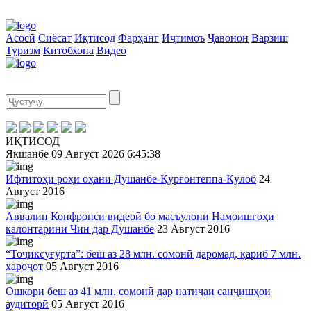
Асосӣ
Сиёсат
Иқтисод
Фарҳанг
Иҷтимоъ
Ҷавонон
Варзиш
Туризм
Китобхона
Видео
ИҚТИСОД
Якшанбе
09 Август 2026
6:45:38
Ифтитоҳи роҳи оҳани Душанбе-Қурғонтеппа-Кӯлоб
24
Август 2016
Аввалин Конфронси видеоӣ бо масъулони Намоишгоҳи
калонтарини Чин дар Душанбе
23 Август 2016
“Тоҷиксуғурта”: беш аз 28 млн. сомонӣ даромад, қариб 7 млн.
хароҷот
05 Август 2016
Ошкори беш аз 41 млн. сомонӣ дар натиҷаи санҷишҳои
аудиторӣ
05 Август 2016