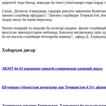
шароитӣ чора бинад, мақсади ба пеш гузоштаашро иҷро карда та
Сипас, Дилноза Аҳмадзода, сардори раёсати ҷавонони Кумитаи
занони соҳибкор афзудааст. “Занони соҳибкори Тоҷикистон, бо
лидер-занҳо ба чашм мерасанд.
Чунин пешравӣ то андозае ба осонтар шудани фазои соҳибкорӣ 
махсусан ҷавондухтарон мебошад. Бонувон метавонанд эҳёи ҳун
ба ин васила соҳибкори ботаҷриба шаванд”, -афзуд Д. Аҳмадзод
Хабарҳои дигар
ДКМТ бо 63 корхонаи саноатӣ созишномаи ҳамкорӣ дорад
Шумораи субъектҳои хоҷагидор дар Тоҷикистон 4,3% афзо
Донишгоҳи аграрии Тоҷикистон. Ҳамкориҳо бо муассисаҳои