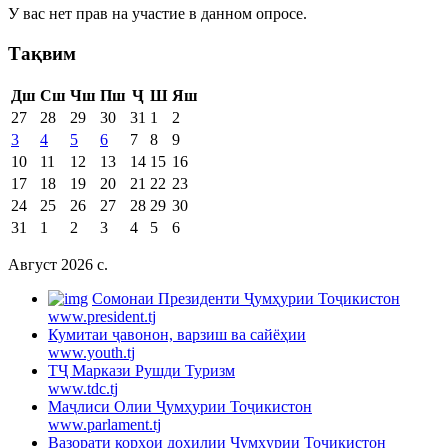
У вас нет прав на участие в данном опросе.
Тақвим
Дш
Сш
Чш
Пш
Ҷ
Ш
Яш
27
28
29
30
31
1
2
3
4
5
6
7
8
9
10
11
12
13
14
15
16
17
18
19
20
21
22
23
24
25
26
27
28
29
30
31
1
2
3
4
5
6
Август 2026 c.
Cомонаи Президенти Ҷумҳурии Тоҷикистон
www.president.tj
Кумитаи ҷавонон, варзиш ва сайёҳии
www.youth.tj
ТҶ Маркази Рушди Туризм
www.tdc.tj
Маҷлиси Олии Ҷумҳурии Тоҷикистон
www.parlament.tj
Вазорати корҳои дохилии Ҷумҳурии Тоҷикистон