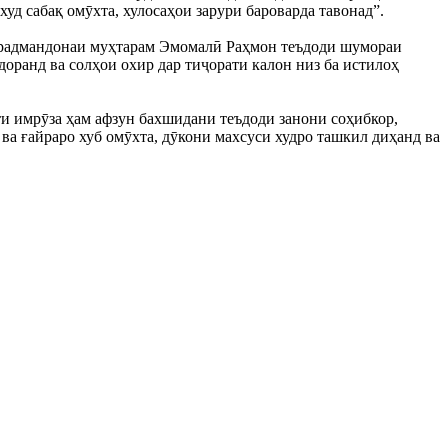
уд сабақ омӯхта, хулосаҳои зарури бароварда тавонад”.
 хирадмандонаи муҳтарам Эмомалӣ Раҳмон теъдоди шумораи
доранд ва солҳои охир дар тиҷорати калон низ ба истилоҳ
ти имрӯза ҳам афзун бахшидани теъдоди занони соҳибкор,
ва ғайраро хуб омӯхта, дӯкони махсуси худро ташкил диҳанд ва