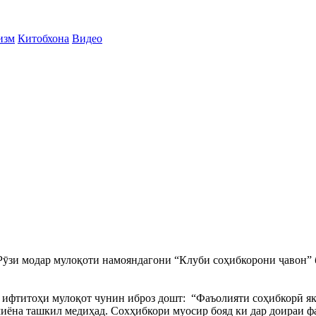
изм
Китобхона
Видео
 Рӯзи модар мулоқоти намояндагони “Клуби соҳибкорони ҷавон”
фтитоҳи мулоқот чунин иброз дошт: “Фаъолияти соҳибкорӣ яке 
миёна ташкил медиҳад. Сохҳибкори муосир бояд ки дар доираи ф