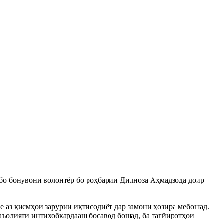
 бо бонувони волонтёр бо роҳбарии Дилноза Аҳмадзода доир
аз қисмҳои зарурии иқтисодиёт дар замони ҳозира мебошад.
аъолияти интихобкардааш босавод бошад, ба тағйиротҳои