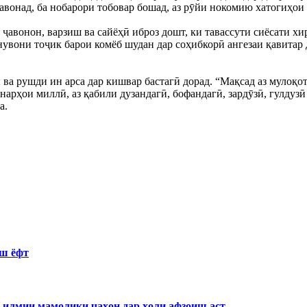
вонад, ба нобарори тобовар бошад, аз рӯйи нокомию хатогиҳои х
 ҷавонон, варзиш ва сайёҳӣ иброз дошт, ки тавассути сиёсати
нувони тоҷик барои комёб шудан дар соҳибкорӣ ангезаи қавитар 
ва рушди ин арса дар кишвар бастагӣ дорад. “Мақсад аз мулоқо
арҳои миллӣ, аз қабили дузандагӣ, бофандагӣ, зардӯзӣ, гулдузӣ 
а.
иш ёфт
 илмии мамолики ҷаҳон дар ҳоли афзоиш аст