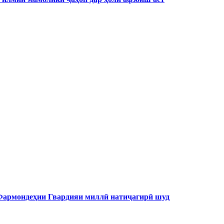
 Фармондеҳии Гвардияи миллӣ натиҷагирӣ шуд