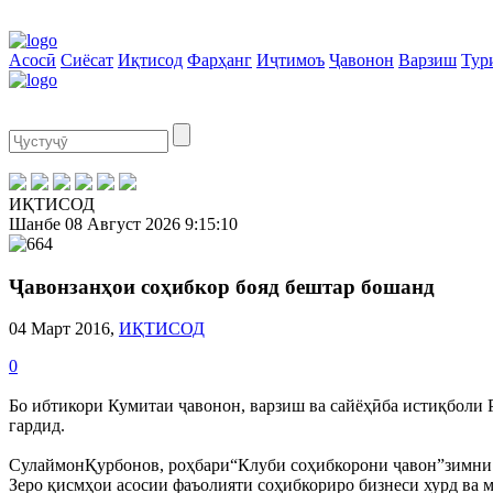
Асосӣ
Сиёсат
Иқтисод
Фарҳанг
Иҷтимоъ
Ҷавонон
Варзиш
Тур
ИҚТИСОД
Шанбе
08 Август 2026
9:15:11
Ҷавонзанҳои соҳибкор бояд бештар бошанд
04 Март 2016,
ИҚТИСОД
0
Бо ибтикори Кумитаи ҷавонон, варзиш ва сайёҳӣба истиқболи
гардид.
СулаймонҚурбонов, роҳбари“Клуби соҳибкорони ҷавон”зимни и
Зеро қисмҳои асосии фаъолияти соҳибкориро бизнеси хурд ва 