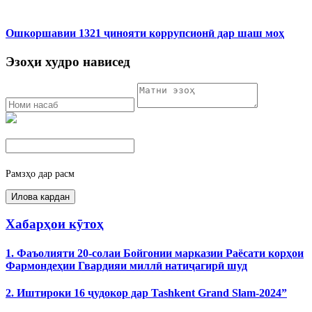
Ошкоршавии 1321 ҷинояти коррупсионӣ дар шаш моҳ
Эзоҳи худро нависед
Рамзҳо дар расм
Хабарҳои кӯтоҳ
1. Фаъолияти 20-солаи Бойгонии марказии Раёсати корҳои
Фармондеҳии Гвардияи миллӣ натиҷагирӣ шуд
2. Иштироки 16 ҷудокор дар Tashkent Grand Slam-2024”