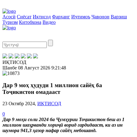
Асосӣ
Сиёсат
Иқтисод
Фарҳанг
Иҷтимоъ
Ҷавонон
Варзиш
Туризм
Китобхона
Видео
ИҚТИСОД
Шанбе
08 Август 2026
9:21:48
Дар 9 моҳ ҳудуди 1 миллион сайёҳ ба
Тоҷикистон омадааст
23 Октябр 2024,
ИҚТИСОД
0
Дар 9 моҳи соли 2024 ба Ҷумҳурии Тоҷикистон беш аз 1
миллион шаҳрванди хориҷӣ ворид гардидааст, ки аз ин
шумора 941,3 ҳазор нафар сайёҳ мебошанд.