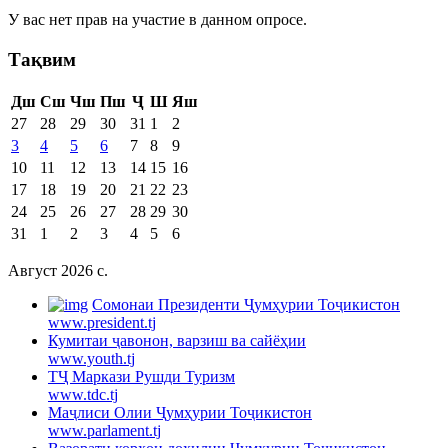
У вас нет прав на участие в данном опросе.
Тақвим
Дш
Сш
Чш
Пш
Ҷ
Ш
Яш
27
28
29
30
31
1
2
3
4
5
6
7
8
9
10
11
12
13
14
15
16
17
18
19
20
21
22
23
24
25
26
27
28
29
30
31
1
2
3
4
5
6
Август 2026 c.
Cомонаи Президенти Ҷумҳурии Тоҷикистон
www.president.tj
Кумитаи ҷавонон, варзиш ва сайёҳии
www.youth.tj
ТҶ Маркази Рушди Туризм
www.tdc.tj
Маҷлиси Олии Ҷумҳурии Тоҷикистон
www.parlament.tj