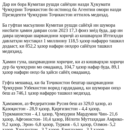
Дар ин бора Кумитаи рушди сайёҳии назди Ҳукумати
Ҷумҳурии Тоҷикистон бо истинод ба Агентии омори назди
Президенти Ҷумҳурии Тоҷикистон иттилоъ медиҳад.
Ба гуфтаи масъулини Кумитаи рушди сайёҳӣ ин шумора
нисбати ҳамин давраи соли 2023 17,3 фоиз зиёд буда, дар ин
давра шумораи шарвандони хориҷӣ аз кишварҳои Иттиҳоди
давлатҳои мустақил 1 миллиону 118,5 ҳазор нафарро ташкил
додааст, ки 852,2 ҳазор нафари онҳоро сайёҳон ташкил
медиҳанд.
Ҳамин гуна, шаҳрвандони хориҷие, ки аз кишварҳои хориҷи
дур ба ҷумҳурии мо омадаанд, 104,7 ҳазор нафар буда, 89,1
ҳазор нафари онҳо ба ҳайси сайёҳ омадаанд.
Гуфта мешавад, ки ба Тоҷикистон бештар шаҳрвандони
Ҷумҳурии Узбекистон ворид гардидаанд, ки шумораи онҳо
беш аз 746,1 ҳазор нафарро ташкил медиҳад.
Ҳамзамон, аз Федератсияи Русия беш аз 329,0 ҳазор, аз
Қазоқистон - 28,9 ҳазор, Қирғизистон - 4,4 ҳазор,
Туркманистон - 4,1 ҳазор, Ҷумҳурии Мардумии Чин- 21,6
ҳазор, Афғонистон- 10,4 ҳазор, Иёлоти Муттаҳидаи Амрико-
9,2 ҳазор, Эрон- 6,8 ҳазор, Туркия - 6,1 ҳазор, Олмон- 5,2
ҳазор, Ҳиндустон - 3,7 ҳазор, Бангладеш - 3,3 ҳазор,