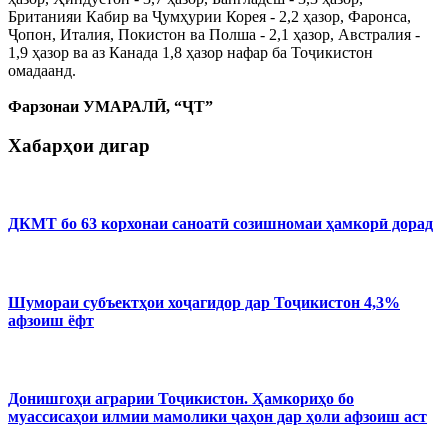
Британияи Кабир ва Ҷумҳурии Корея - 2,2 ҳазор, Фаронса,
Ҷопон, Италия, Покистон ва Полша - 2,1 ҳазор, Австралия -
1,9 ҳазор ва аз Канада 1,8 ҳазор нафар ба Тоҷикистон
омадаанд.
Фарзонаи УМАРАЛӢ, “ҶТ”
Хабарҳои дигар
ДКМТ бо 63 корхонаи саноатӣ созишномаи ҳамкорӣ дорад
Шумораи субъектҳои хоҷагидор дар Тоҷикистон 4,3%
афзоиш ёфт
Донишгоҳи аграрии Тоҷикистон. Ҳамкориҳо бо
муассисаҳои илмии мамолики ҷаҳон дар ҳоли афзоиш аст