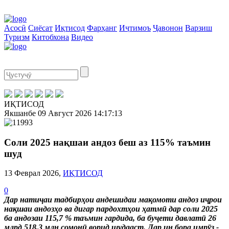
Асосӣ
Сиёсат
Иқтисод
Фарҳанг
Иҷтимоъ
Ҷавонон
Варзиш
Туризм
Китобхона
Видео
ИҚТИСОД
Якшанбе
09 Август 2026
14:17:13
Соли 2025 нақшаи андоз беш аз 115% таъмин
шуд
13 Феврал 2026,
ИҚТИСОД
0
Дар натиҷаи тадбирҳои андешидаи мақомоти андоз иҷрои
нақшаи андозҳо ва дигар пардохтҳои ҳатмӣ дар соли 2025
ба андозаи 115,7 % таъмин гардида, ба буҷети давлатӣ 26
млрд 518,3 млн сомонӣ ворид шудааст. Дар ин бора имрӯз -