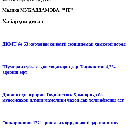
Малика МУҚАДДАМОВА, “ҶТ”
Хабарҳои дигар
ДКМТ бо 63 корхонаи саноатӣ созишномаи ҳамкорӣ дорад
Шумораи субъектҳои хоҷагидор дар Тоҷикистон 4,3%
афзоиш ёфт
Донишгоҳи аграрии Тоҷикистон. Ҳамкориҳо бо
муассисаҳои илмии мамолики ҷаҳон дар ҳоли афзоиш аст
Ошкоршавии 1321 ҷинояти коррупсионӣ дар шаш моҳ