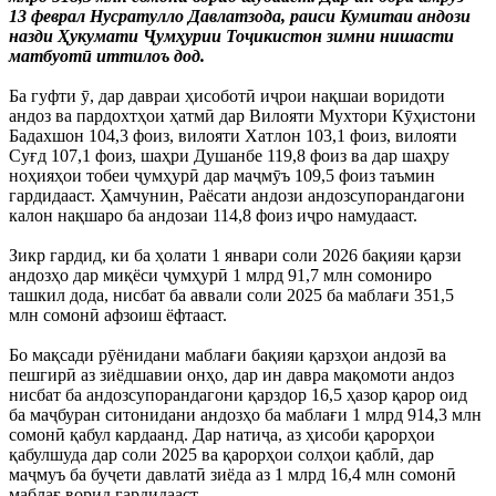
13 феврал Нусратулло Давлатзода, раиси Кумитаи андози
назди Ҳукумати Ҷумҳурии Тоҷикистон зимни нишасти
матбуотӣ иттилоъ дод.
Ба гуфти ӯ, дар давраи ҳисоботӣ иҷрои нақшаи воридоти
андоз ва пардохтҳои ҳатмӣ дар Вилояти Мухтори Кӯҳистони
Бадахшон 104,3 фоиз, вилояти Хатлон 103,1 фоиз, вилояти
Суғд 107,1 фоиз, шаҳри Душанбе 119,8 фоиз ва дар шаҳру
ноҳияҳои тобеи ҷумҳурӣ дар маҷмӯъ 109,5 фоиз таъмин
гардидааст. Ҳамчунин, Раёсати андози андозсупорандагони
калон нақшаро ба андозаи 114,8 фоиз иҷро намудааст.
Зикр гардид, ки ба ҳолати 1 январи соли 2026 бақияи қарзи
андозҳо дар миқёси ҷумҳурӣ 1 млрд 91,7 млн сомониро
ташкил дода, нисбат ба аввали соли 2025 ба маблағи 351,5
млн сомонӣ афзоиш ёфтааст.
Бо мақсади рӯёнидани маблағи бақияи қарзҳои андозӣ ва
пешгирӣ аз зиёдшавии онҳо, дар ин давра мақомоти андоз
нисбат ба андозсупорандагони қарздор 16,5 ҳазор қарор оид
ба маҷбуран ситонидани андозҳо ба маблағи 1 млрд 914,3 млн
сомонӣ қабул кардаанд. Дар натиҷа, аз ҳисоби қарорҳои
қабулшуда дар соли 2025 ва қарорҳои солҳои қаблӣ, дар
маҷмуъ ба буҷети давлатӣ зиёда аз 1 млрд 16,4 млн сомонӣ
маблағ ворид гардидааст.