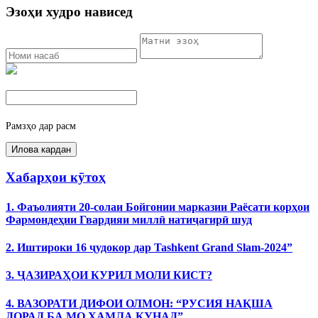
Эзоҳи худро нависед
Рамзҳо дар расм
Хабарҳои кӯтоҳ
1. Фаъолияти 20-солаи Бойгонии марказии Раёсати корҳои
Фармондеҳии Гвардияи миллӣ натиҷагирӣ шуд
2. Иштироки 16 ҷудокор дар Tashkent Grand Slam-2024”
3. ҶАЗИРАҲОИ КУРИЛ МОЛИ КИСТ?
4. ВАЗОРАТИ ДИФОИ ОЛМОН: “РУСИЯ НАҚША
ДОРАД БА МО ҲАМЛА КУНАД”