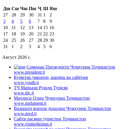
Дш
Сш
Чш
Пш
Ҷ
Ш
Яш
27
28
29
30
31
1
2
3
4
5
6
7
8
9
10
11
12
13
14
15
16
17
18
19
20
21
22
23
24
25
26
27
28
29
30
31
1
2
3
4
5
6
Август 2026 c.
Cомонаи Президенти Ҷумҳурии Тоҷикистон
www.president.tj
Кумитаи ҷавонон, варзиш ва сайёҳии
www.youth.tj
ТҶ Маркази Рушди Туризм
www.tdc.tj
Маҷлиси Олии Ҷумҳурии Тоҷикистон
www.parlament.tj
Вазорати корҳои дохилии Ҷумҳурии Тоҷикистон
www.mvd.tj
Сайти расмии туристии Тоҷикистон
www.visittajikistan.tj