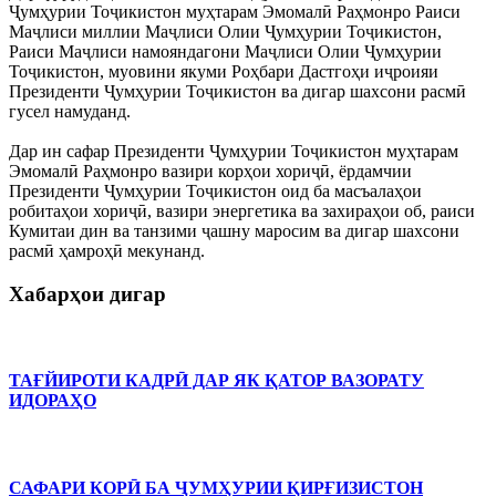
Ҷумҳурии Тоҷикистон муҳтарам Эмомалӣ Раҳмонро Раиси
Маҷлиси миллии Маҷлиси Олии Ҷумҳурии Тоҷикистон,
Раиси Маҷлиси намояндагони Маҷлиси Олии Ҷумҳурии
Тоҷикистон, муовини якуми Роҳбари Дастгоҳи иҷроияи
Президенти Ҷумҳурии Тоҷикистон ва дигар шахсони расмӣ
гусел намуданд.
Дар ин сафар Президенти Ҷумҳурии Тоҷикистон муҳтарам
Эмомалӣ Раҳмонро вазири корҳои хориҷӣ, ёрдамчии
Президенти Ҷумҳурии Тоҷикистон оид ба масъалаҳои
робитаҳои хориҷӣ, вазири энергетика ва захираҳои об, раиси
Кумитаи дин ва танзими ҷашну маросим ва дигар шахсони
расмӣ ҳамроҳӣ мекунанд.
Хабарҳои дигар
ТАҒЙИРОТИ КАДРӢ ДАР ЯК ҚАТОР ВАЗОРАТУ
ИДОРАҲО
САФАРИ КОРӢ БА ҶУМҲУРИИ ҚИРҒИЗИСТОН