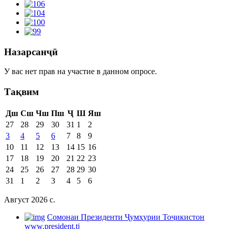
Назарсанҷӣ
У вас нет прав на участие в данном опросе.
Тақвим
Дш
Сш
Чш
Пш
Ҷ
Ш
Яш
27
28
29
30
31
1
2
3
4
5
6
7
8
9
10
11
12
13
14
15
16
17
18
19
20
21
22
23
24
25
26
27
28
29
30
31
1
2
3
4
5
6
Август 2026 c.
Cомонаи Президенти Ҷумҳурии Тоҷикистон
www.president.tj