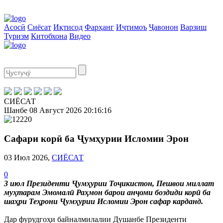
Асосӣ
Сиёсат
Иқтисод
Фарҳанг
Иҷтимоъ
Ҷавонон
Варзиш
Туризм
Китобхона
Видео
СИЁСАТ
Шанбе
08 Август 2026
20:16:17
Сафари корӣ ба Ҷумҳурии Исломии Эрон
03 Июл 2026,
СИЁСАТ
0
3 июл Президенти Ҷумҳурии Тоҷикистон, Пешвои миллат
муҳтарам Эмомалӣ Раҳмон барои анҷоми боздиди корӣ ба
шаҳри Теҳрони Ҷумҳурии Исломии Эрон сафар карданд.
Дар фурудгоҳи байналмилалии Душанбе Президенти