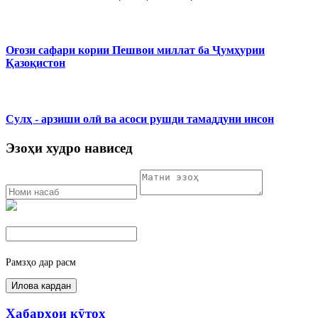
Оғози сафари кории Пешвои миллат ба Ҷумҳурии
Қазоқистон
Сулҳ - арзиши олӣ ва асоси рушди тамаддуни инсон
Эзоҳи худро нависед
Рамзҳо дар расм
Хабарҳои кӯтоҳ