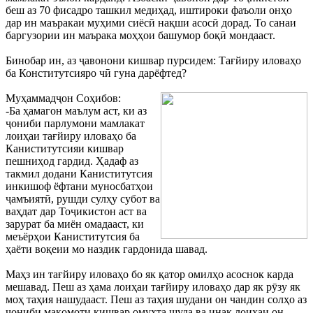
беш аз 70 фисадро ташкил медиҳад, иштироки фаъоли онҳо
дар ин маъракаи муҳими сиёсӣ нақши асосӣ дорад. То санаи
баргузории ин маърака моҳҳои башумор боқӣ мондааст.
Бинобар ин, аз ҷавонони кишвар пурсидем: Тағйиру иловаҳо
ба Конститутсияро чӣ гуна дарёфтед?
Муҳаммадҷон Соҳибов:
-Ба ҳамагон маълум аст, ки аз
ҷониби парлумони мамлакат
лоиҳаи тағйиру иловаҳо ба
Каниститутсияи кишвар
пешниҳод гардид. Ҳадаф аз
такмил додани Каниститутсия
инкишоф ёфтани муносбатҳои
ҷамъиятӣ, рушди сулҳу субот ва
ваҳдат дар Тоҷикистон аст ва
зарурат ба миён омадааст, ки
меъёрҳои Каниститутсия ба
ҳаёти воқеии мо наздик гардонида шавад.
Маҳз ин тағйиру иловаҳо бо як қатор омилҳо асоснок карда
мешавад. Пеш аз ҳама лоиҳаи тағйиру иловаҳо дар як рӯзу як
моҳ таҳия нашудааст. Пеш аз таҳия шудани он чандин солҳо аз
ҷониби мақомоти кишвар омухта шуда ва инак лоиҳаи он