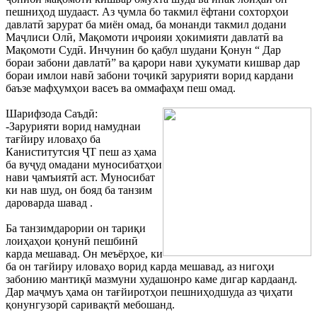
пешниҳод шудааст. Аз ҷумла бо такмил ёфтани сохторҳои
давлатӣ зарурат ба миён омад, ба монанди такмил додани
Маҷлиси Олӣ, Мақомоти иҷроияи ҳокимияти давлатӣ ва
Мақомоти Судӣ. Инчунин бо қабул шудани Қонун “ Дар
бораи забони давлатӣ” ва қарори нави ҳукумати кишвар дар
бораи имлои навӣ забони тоҷикӣ зарурияти ворид кардани
баъзе мафҳумҳои васеъ ва оммафаҳм пеш омад.
Шарифзода Саъдӣ:
-Зарурияти ворид намуднаи
тағйиру иловаҳо ба
Каниститутсия ҶТ пеш аз ҳама
ба вуҷуд омадани муносибатҳои
нави ҷамъиятӣ аст. Муносибат
ки нав шуд, он бояд ба танзим
дароварда шавад .
Ба танзимдарории он тариқи
лоиҳаҳои қонунӣ пешбинӣ
карда мешавад. Он меъёрҳое, ки
ба он тағйиру иловаҳо ворид карда мешавад, аз нигоҳи
забонию мантиқӣ мазмуни худашонро каме дигар кардаанд.
Дар маҷмуъ ҳама он тағйиротҳои пешниҳодшуда аз ҷиҳати
қонунгузорӣ саривақтӣ мебошанд.