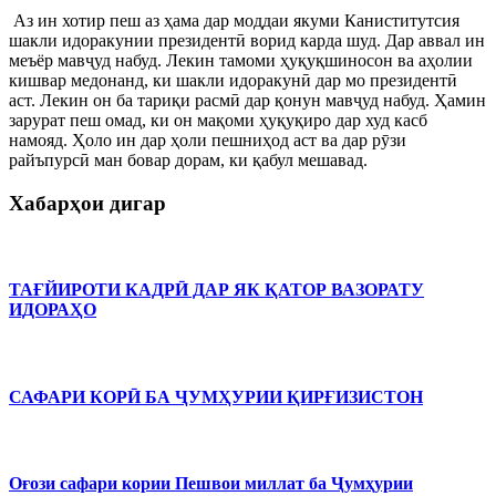
Аз ин хотир пеш аз ҳама дар моддаи якуми Каниститутсия
шакли идоракунии президентӣ ворид карда шуд. Дар аввал ин
меъёр мавҷуд набуд. Лекин тамоми ҳуқуқшиносон ва аҳолии
кишвар медонанд, ки шакли идоракунӣ дар мо президентӣ
аст. Лекин он ба тариқи расмӣ дар қонун мавҷуд набуд. Ҳамин
зарурат пеш омад, ки он мақоми ҳуқуқиро дар худ касб
намояд. Ҳоло ин дар ҳоли пешниҳод аст ва дар рӯзи
райъпурсӣ ман бовар дорам, ки қабул мешавад.
Хабарҳои дигар
ТАҒЙИРОТИ КАДРӢ ДАР ЯК ҚАТОР ВАЗОРАТУ
ИДОРАҲО
САФАРИ КОРӢ БА ҶУМҲУРИИ ҚИРҒИЗИСТОН
Оғози сафари кории Пешвои миллат ба Ҷумҳурии