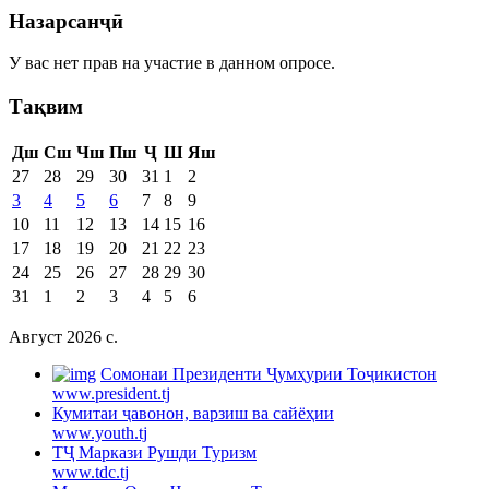
Назарсанҷӣ
У вас нет прав на участие в данном опросе.
Тақвим
Дш
Сш
Чш
Пш
Ҷ
Ш
Яш
27
28
29
30
31
1
2
3
4
5
6
7
8
9
10
11
12
13
14
15
16
17
18
19
20
21
22
23
24
25
26
27
28
29
30
31
1
2
3
4
5
6
Август 2026 c.
Cомонаи Президенти Ҷумҳурии Тоҷикистон
www.president.tj
Кумитаи ҷавонон, варзиш ва сайёҳии
www.youth.tj
ТҶ Маркази Рушди Туризм
www.tdc.tj