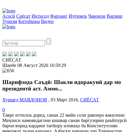
Асосӣ
Сиёсат
Иқтисод
Фарҳанг
Иҷтимоъ
Ҷавонон
Варзиш
Туризм
Китобхона
Видео
СИЁСАТ
Шанбе
08 Август 2026
16:59:29
Шарифзода Саъдӣ: Шакли идоракунӣ дар мо
президентӣ аст. Аммо...
Хуршед МАВЛОНОВ
, 03 Март 2016,
СИЁСАТ
0
Тавре иттилоъ доред, санаи 22 майи соли равонро вакилони
Маҷлиси намояндагони кишвар санаи баргузории раъйпурсӣ
барои ворид кардани тағйиру иловаҳо ба Конститутсияи
мамлакат эълон карданд. Азбаски ҷавонон дар Тоҷикистон