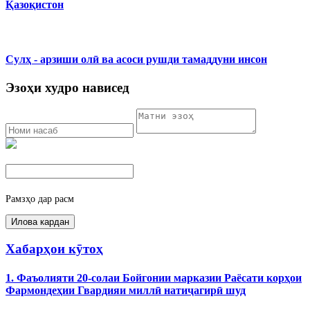
Қазоқистон
Сулҳ - арзиши олӣ ва асоси рушди тамаддуни инсон
Эзоҳи худро нависед
Рамзҳо дар расм
Хабарҳои кӯтоҳ
1. Фаъолияти 20-солаи Бойгонии марказии Раёсати корҳои
Фармондеҳии Гвардияи миллӣ натиҷагирӣ шуд