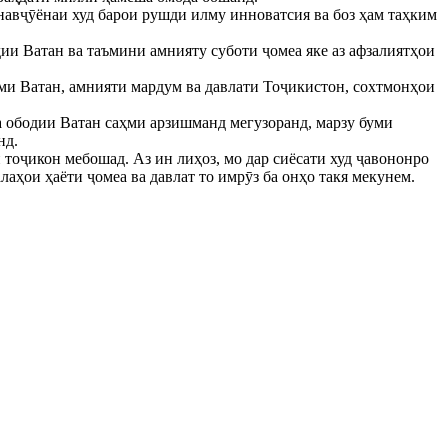
навҷӯёнаи худ барои рушди илму инноватсия ва боз ҳам таҳким
ии Ватан ва таъмини амнияту суботи ҷомеа яке аз афзалиятҳои
буми Ватан, амнияти мардум ва давлати Тоҷикистон, сохтмонҳои
а ободии Ватан саҳми арзишманд мегузоранд, марзу буми
нд.
 тоҷикон мебошад. Аз ин лиҳоз, мо дар сиёсати худ ҷавононро
аҳои ҳаёти ҷомеа ва давлат то имрӯз ба онҳо такя мекунем.