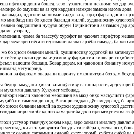
меша ифтихор дошта бошед, зеро гузаштагони некноми мо дар ру
амонро бо омӯзиш ва аз худ кардани илмҳои замона идома дода,
 давомдиҳандагони корномаи садҳо ва ҳазорҳо фарзандони фарзо
 мо минбаъд низ бо ҳисси баланди миллӣ, худшиносиву худогоҳӣ
м баланд бардоштани нуфузи обрӯи Тоҷикистони азизамон дар ар
да мегузоранд.
 мемонанд, ҷомеа ба таассубу хурофот ва ҷаҳолат гирифтор меша
ӣ дар меҳвари сиёсати иҷтимоии давлат арзёбӣ намуда, барои с
 мо бо ҳисси баланди миллӣ, худшиносиву худогоҳӣ ва ватандӯс
ёти сиёсиву иқтисодӣ ва иҷтимоиву фарҳангии кишвари соҳибист
и фаъол надошта бошанд. Бовар дорам, ки ҷавонони бонангу ном
зишманд мегузоранд.
авонон ва фароҳам овардани шароиту имкониятҳои боз ҳам беҳтар
а бедор намудани ҳисси ватандӯстиву ватанпарастӣ, арҷгузорӣ б
ҳои муҳимми давлату Ҳукумат мебошад.
пайкори насли калонсол мебошанд ва маҳз онҳо масъулияти фар
муҳаббати самимӣ доранд, Ватанро сидқан дӯст медоранд, ба ар
бо ҳисси баланди миллӣ ва эҳсоси худшиносиву худогоҳӣ дастги
созандаашонро минбаъд низ ҳамаҷониба дастгирӣ мекунем ва аз 
гоҳи устувор таваҷҷуҳ хоҳем кард, зеро ояндаи миллату давлат 
 месозад, ки аз таҳаввулоти босуръати сайёра ҳамеша огоҳ бош
иқлолу озодии сарзамини аҷдодӣ, сулҳу оромӣ, суботи сиёсӣ ва