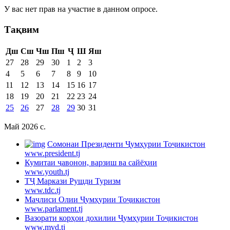
У вас нет прав на участие в данном опросе.
Тақвим
Дш
Сш
Чш
Пш
Ҷ
Ш
Яш
27
28
29
30
1
2
3
4
5
6
7
8
9
10
11
12
13
14
15
16
17
18
19
20
21
22
23
24
25
26
27
28
29
30
31
Май 2026 c.
Cомонаи Президенти Ҷумҳурии Тоҷикистон
www.president.tj
Кумитаи ҷавонон, варзиш ва сайёҳии
www.youth.tj
ТҶ Маркази Рушди Туризм
www.tdc.tj
Маҷлиси Олии Ҷумҳурии Тоҷикистон
www.parlament.tj
Вазорати корҳои дохилии Ҷумҳурии Тоҷикистон
www.mvd.tj