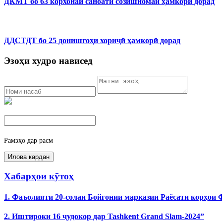
ДКМТ бо 63 корхонаи саноатӣ созишномаи ҳамкорӣ дорад
ДДСТДТ бо 25 донишгоҳи хориҷӣ ҳамкорӣ дорад
Эзоҳи худро нависед
Рамзҳо дар расм
Хабарҳои кӯтоҳ
1. Фаъолияти 20-солаи Бойгонии марказии Раёсати корҳои
2. Иштироки 16 ҷудокор дар Tashkent Grand Slam-2024”