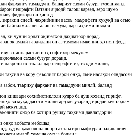
шди фарҳангу тамаддуни башарият саҳми бузург гузоштаанд.
 барои пешрафти Ватани аҷдодӣ талош варзед, зеро шумо
наву фидокори он ҳастед.
, зиракии сиёсӣ, ҷаҳонбинии васеъ, маърифати ҳуқуқӣ ва саъю
саи байналмилалӣ талош намуда, дар таҳкими пояҳои
вад, ки чунин ҳолат оқибатҳои даҳшатбор дорад.
амаранок амалӣ гардидани он аз тамоми имкониятҳо истифода
тиву ватанпарастии онҳо ифтихор мекунем.
иқлоламон саҳми бузург доранд.
уси даврони истиқлол дар пешрафти иқтисоди миллӣ,
и таҳсил ва кору фаъолият барои онҳо, яъне наслҳои ояндасози
а забон, таъриху фарҳанг ва тамаддуни миллӣ, баланд
дои кишвари соҳибистиқлоли худро ба дӯш хоҳанд гирифт.
зишҳо ва муқаддасоти миллӣ арҷ мегузоранд иродаи мустаҳкам
рӣ мекунанд.
фаъолияти онҳо ба хотири рушду таҳкими давлатдории
аз онҳо вобаста мебошад.
анд, худ ва ҳамсолонашонро аз таъсири мафкураи радикаливу
 ваҳдати миллӣ ҳамеша омода бошанд.