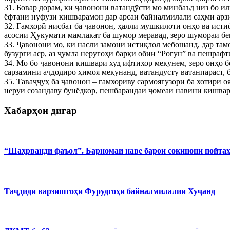
31. Бовар дорам, ки ҷавонони ватандӯсти мо минбаъд низ бо и
ёфтани нуфузи кишварамон дар арсаи байналмилалӣ саҳми арз
32. Ғамхорӣ нисбат ба ҷавонон, ҳалли мушкилоти онҳо ва исти
асосии Ҳукумати мамлакат ба шумор меравад, зеро шумораи б
33. Ҷавонони мо, ки насли замони истиқлол мебошанд, дар там
бузурги аср, аз ҷумла неругоҳи барқи обии “Роғун” ва пешрафт
34. Мо бо ҷавонони кишвари худ ифтихор мекунем, зеро онҳо б
сарзамини аҷдодиро ҳимоя мекунанд, ватандӯсту ватанпараст, 
35. Таваҷҷуҳ ба ҷавонон – ғамхориву сармоягузорӣ ба хотири 
неруи созандаву бунёдкор, пешбарандаи ҷомеаи навини кишвара
Хабарҳои дигар
“Шаҳрванди фаъол”. Барномаи наве барои сокинони пойта
Таҷдиди варзишгоҳи Фурудгоҳи байналмилалии Хуҷанд