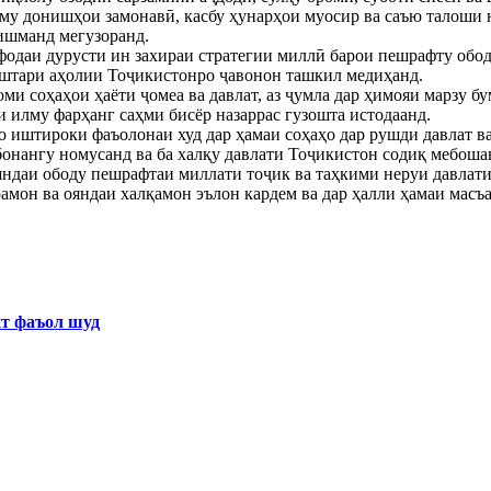
лму донишҳои замонавӣ, касбу ҳунарҳои муосир ва саъю талоши 
ишманд мегузоранд.
фодаи дурусти ин захираи стратегии миллӣ барои пешрафту обод
ештари аҳолии Тоҷикистонро ҷавонон ташкил медиҳанд.
оми соҳаҳои ҳаёти ҷомеа ва давлат, аз ҷумла дар ҳимояи марзу 
и илму фарҳанг саҳми бисёр назаррас гузошта истодаанд.
о иштироки фаъолонаи худ дар ҳамаи соҳаҳо дар рушди давлат в
бонангу номусанд ва ба халқу давлати Тоҷикистон содиқ мебоша
ояндаи ободу пешрафтаи миллати тоҷик ва таҳкими неруи давлати
мон ва ояндаи халқамон эълон кардем ва дар ҳалли ҳамаи масъал
хт фаъол шуд