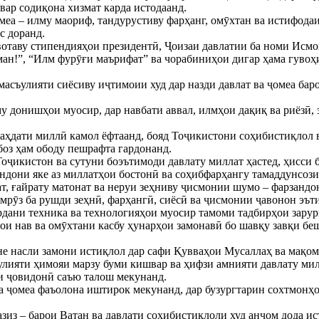
ар содиқона хизмат карда истодаанд.
омеа – илму маориф, тандурустиву фарҳанг, омӯхтан ва истифода
с доранд.
квотаву стипендияҳои президентӣ, Ҷоизаи давлатии ба номи Ис
ман!”, “Илм фурӯғи маърифат” ва чорабиниҳои дигар ҳама гувоҳ
масъулияти сиёсиву иҷтимоии худ дар назди давлат ва ҷомеа бар
му донишҳои муосир, дар навбати аввал, илмҳои дақиқ ва риёзӣ,
а ваҳдати миллӣ камол ёфтаанд, бояд Тоҷикистони соҳибистиқлол
боз ҳам ободу пешрафта гардонанд.
оҷикистон ва сутуни боэътимоди давлату миллат ҳастед, ҳисси 
андони яке аз миллатҳои бостонӣ ва соҳибфарҳангу тамаддунсози 
оат, ғайрату матонат ва неруи зеҳниву ҷисмонии шумо – фарзан
мрӯз ба рушди зеҳнӣ, фарҳангӣ, сиёсӣ ва ҷисмонии ҷавонон эът
ардани техника ва технологияҳои муосир тамоми тадбирҳои зарур
и нав ва омӯхтани касбу ҳунарҳои замонавӣ бо шавқу завқи бешт
не насли замони истиқлол дар сафи Қувваҳои Мусаллаҳ ва мақом
лияти ҳимояи марзу буми кишвар ва ҳифзи амнияти давлату милл
и ҷовидонӣ саъю талош мекунанд.
ва ҷомеа фаъолона иштирок мекунанд, дар бузургтарин сохтмонҳ
зиз – барои Ватан ва давлати соҳибистиқлоли худ анҷом дода ис