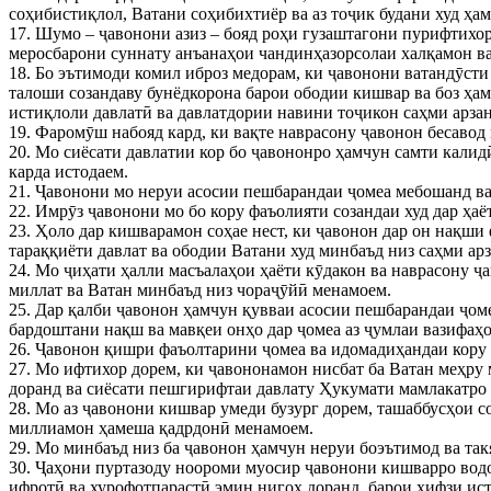
соҳибистиқлол, Ватани соҳибихтиёр ва аз тоҷик будани худ ҳа
17. Шумо – ҷавонони азиз – бояд роҳи гузаштагони пурифтихор
меросбарони суннату анъанаҳои чандинҳазорсолаи халқамон ва
18. Бо эътимоди комил иброз медорам, ки ҷавонони ватандӯсти
талоши созандаву бунёдкорона барои ободии кишвар ва боз ҳа
истиқлоли давлатӣ ва давлатдории навини тоҷикон саҳми арзан
19. Фаромӯш набояд кард, ки вақте наврасону ҷавонон бесавод
20. Мо сиёсати давлатии кор бо ҷавононро ҳамчун самти калид
карда истодаем.
21. Ҷавонони мо неруи асосии пешбарандаи ҷомеа мебошанд ва
22. Имрӯз ҷавонони мо бо кору фаъолияти созандаи худ дар ҳа
23. Ҳоло дар кишварамон соҳае нест, ки ҷавонон дар он нақш
тараққиёти давлат ва ободии Ватани худ минбаъд низ саҳми ар
24. Мо ҷиҳати ҳалли масъалаҳои ҳаёти кӯдакон ва наврасону ҷ
миллат ва Ватан минбаъд низ чораҷӯйӣ менамоем.
25. Дар қалби ҷавонон ҳамчун қувваи асосии пешбарандаи ҷоме
бардоштани нақш ва мавқеи онҳо дар ҷомеа аз ҷумлаи вазифа
26. Ҷавонон қишри фаъолтарини ҷомеа ва идомадиҳандаи кору 
27. Мо ифтихор дорем, ки ҷавононамон нисбат ба Ватан меҳру 
доранд ва сиёсати пешгирифтаи давлату Ҳукумати мамлакатро 
28. Мо аз ҷавонони кишвар умеди бузург дорем, ташаббусҳои 
миллиамон ҳамеша қадрдонӣ менамоем.
29. Мо минбаъд низ ба ҷавонон ҳамчун неруи боэътимод ва такя
30. Ҷаҳони пуртазоду ноороми муосир ҷавонони кишварро водор
ифротӣ ва хурофотпарастӣ эмин нигоҳ доранд, барои ҳифзи ист