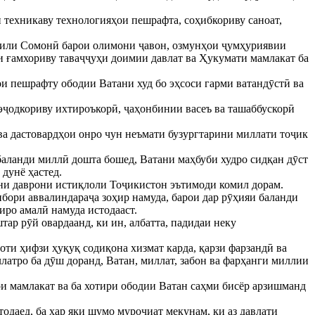
и техникаву технологияҳои пешрафта, соҳибкориву саноат,
моили Сомонӣ барои олимони ҷавон, озмунҳои ҷумҳуриявии
и ғамхориву таваҷҷуҳи доимии давлат ва Ҳукумати мамлакат ба
ои пешрафту ободии Ватани худ бо эҳсоси гарми ватандӯстӣ ва
 эҷодкориву ихтироъкорӣ, ҷаҳонбинии васеъ ва ташаббускорӣ
 ва дастовардҳои онро чун неъмати бузургтарини миллати тоҷик
баланди миллӣ дошта бошед, Ватани маҳбуби худро сидқан дӯст
дунё ҳастед.
дони даврони истиқлоли Тоҷикистон эътимоди комил дорам.
ибори аввалиндараҷа зоҳир намуда, барои дар рӯҳияи баланди
иро амалӣ намуда истодааст.
ар рӯй овардаанд, ки ин, албатта, падидаи неку
оти ҳифзи ҳуқуқ содиқона хизмат карда, қарзи фарзандӣ ва
атро ба дӯш доранд, Ватан, миллат, забон ва фарҳанги миллии
ои мамлакат ва ба хотири ободии Ватан саҳми бисёр арзишманд
тодаед, ба ҳар яки шумо муроҷиат мекунам, ки аз давлати