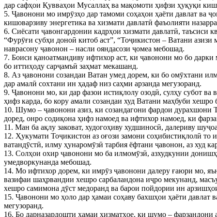
дар сафҳои Қувваҳои Мусаллаҳ ва мақомоти ҳифзи ҳуқуқи кишв
5. Ҷавонони мо имрӯзҳо дар тамоми соҳаҳои ҳаёти давлат ва ҷ
кишоварзиву энергетика ва хизмати давлатӣ фаъолияти назарра
6. Сиёсати ҷавонгардонии кадрҳои хизмати давлатӣ, таъсиси 
“Фурӯғи субҳи доноӣ китоб аст”, “Тоҷикистон – Ватани азизи 
наврасону ҷавонон – насли ояндасози ҷомеа мебошад.
7. Боиси қаноатмандиву ифтихор аст, ки ҷавонони мо бо дарки 
бо иттиҳоду сарҷамъӣ заҳмат мекашанд.
8. Аз ҷавонони созандаи Ватан умед дорем, ки бо омӯхтани ил
дар амалӣ сохтани ин ҳадаф низ саҳми арзанда мегузоранд.
9. Ҷавонони мо, ки дар фазои истиқлолу озодӣ, сулҳу субот в
ҳифз карда, бо кору амали созандаи худ Ватани маҳбуби хешро 
10. Шумо – ҷавонони азиз, ки созандагони фардои дурахшони Т
доред, онро содиқона ҳифз намоед ва ифтихор намоед, ки фарз
11. Ман ба ақлу заковат, худогоҳиву худшиносӣ, далериву шуҷ
12. Ҳукумати Тоҷикистон аз оғози замони соҳибистиқлолӣ то и
ватандӯстӣ, илму ҳунаромӯзӣ тарбия ёфтани ҷавонон, аз худ к
13. Солҳои охир ҷавонони мо ба илмомӯзӣ, азхудкунии донишҳо
умедворкунанда мебошад.
14. Мо ифтихор дорем, ки имрӯз ҷавонони далеру ғаюри мо, яъ
вазифаи шаҳрвандии хешро сарбаландона иҷро мекунанд, масъу
хешро самимона дӯст медоранд ва барои пойдории ин арзишҳо
15. Ҷавонони мо ҳоло дар ҳамаи соҳаву бахшҳои ҳаёти давлат 
мегузоранд.
16. Бо дарназардошти ҳамаи хизматҳое, ки шумо – фарзандони а