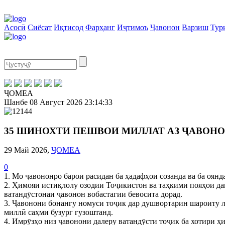
Асосӣ
Сиёсат
Иқтисод
Фарҳанг
Иҷтимоъ
Ҷавонон
Варзиш
Тур
ҶОМЕА
Шанбе
08 Август 2026
23:14:34
35 ШИНОХТИ ПЕШВОИ МИЛЛАТ АЗ ҶАВОН
29 Май 2026,
ҶОМЕА
0
1. Мо ҷавононро барои расидан ба ҳадафҳои созанда ва ба оян
2. Ҳимояи истиқлолу озодии Тоҷикистон ва таҳкими пояҳои дав
ватандӯстонаи ҷавонон вобастагии бевосита дорад.
3. Ҷавонони бонангу номуси тоҷик дар душвортарин шароиту л
миллӣ саҳми бузург гузоштанд.
4. Имрӯзҳо низ ҷавонони далеру ватандӯсти тоҷик ба хотири 