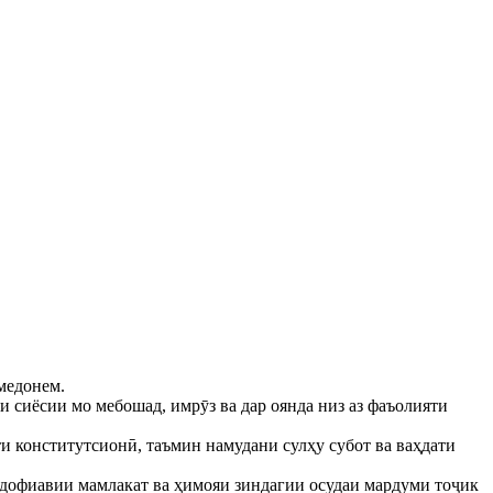
медонем.
 сиёсии мо мебошад, имрӯз ва дар оянда низ аз фаъолияти
и конститутсионӣ, таъмин намудани сулҳу субот ва ваҳдати
мудофиавии мамлакат ва ҳимояи зиндагии осудаи мардуми тоҷик