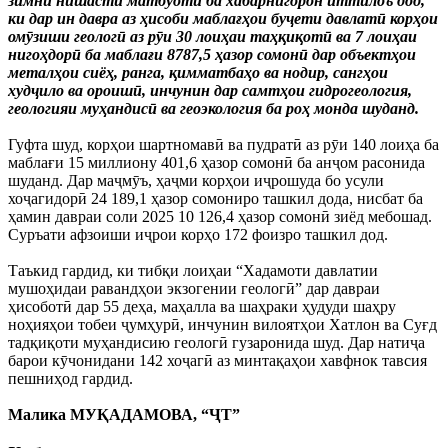
зимни нишасти матбуотӣ ба хабарнигорон иттилоъ дод,
ки дар ин давра аз ҳисоби маблағҳои буҷети давлатӣ корҳои
омӯзиши геологӣ аз рӯи 30 лоиҳаи таҳқиқотӣ ва 7 лоиҳаи
нигоҳдорӣ ба маблағи 8787,5 ҳазор сомонӣ дар объектҳои
металҳои сиёҳ, ранга, қимматбаҳо ва нодир, сангҳои
худҷило ва ороишӣ, инчунин дар самтҳои гидрогеология,
геологияи муҳандисӣ ва геоэкология ба роҳ монда шуданд.
Гуфта шуд, корҳои шартномавӣ ва пудратӣ аз рӯи 140 лоиҳа ба
маблағи 15 миллиону 401,6 ҳазор сомонӣ ба анҷом расонида
шуданд. Дар маҷмӯъ, ҳаҷми корҳои иҷрошуда бо усули
хоҷагидорӣ 24 189,1 ҳазор сомониро ташкил дода, нисбат ба
ҳамин давраи соли 2025 10 126,4 ҳазор сомонӣ зиёд мебошад.
Суръати афзоиши иҷрои корҳо 172 фоизро ташкил дод.
Таъкид гардид, ки тибқи лоиҳаи “Хадамоти давлатии
мушоҳидаи равандҳои экзогении геологӣ” дар давраи
ҳисоботӣ дар 55 деҳа, маҳалла ва шаҳраки ҳудуди шаҳру
ноҳияҳои тобеи ҷумҳурӣ, инчунин вилоятҳои Хатлон ва Суғд
тадқиқоти муҳандисию геологӣ гузаронида шуд. Дар натиҷа
барои кӯчонидани 142 хоҷагӣ аз минтақаҳои хавфнок тавсия
пешниҳод гардид.
Малика МУҚАДАМОВА, “ҶТ”