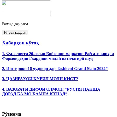
Рамзҳо дар расм
Хабарҳои кӯтоҳ
1. Фаъолияти 20-солаи Бойгонии марказии Раёсати корҳои
Фармондеҳии Гвардияи миллӣ натиҷагирӣ шуд
2. Иштироки 16 ҷудокор дар Tashkent Grand Slam-2024”
3. ҶАЗИРАҲОИ КУРИЛ МОЛИ КИСТ?
4. ВАЗОРАТИ ДИФОИ ОЛМОН: “РУСИЯ НАҚША
ДОРАД БА МО ҲАМЛА КУНАД”
Рӯзнома