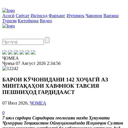
Асосӣ
Сиёсат
Иқтисод
Фарҳанг
Иҷтимоъ
Ҷавонон
Варзиш
Туризм
Китобхона
Видео
ҶОМЕА
Ҷумъа
07 Август 2026
2:34:56
БАРОИ КӮЧОНИДАНИ 142 ХОҶАГӢ АЗ
МИНТАҚАҲОИ ХАВФНОК ТАВСИЯ
ПЕШНИҲОД ГАРДИДААСТ
07 Июл 2026,
ҶОМЕА
0
7 июл сардори Саридораи геологияи назди Ҳукумати
Ҷумҳурии Тоҷикистон Оймуҳаммадзода Илҳомҷон Султон