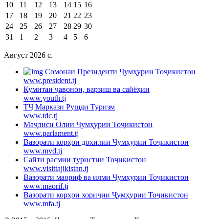
10
11
12
13
14
15
16
17
18
19
20
21
22
23
24
25
26
27
28
29
30
31
1
2
3
4
5
6
Август 2026 c.
Cомонаи Президенти Ҷумҳурии Тоҷикистон
www.president.tj
Кумитаи ҷавонон, варзиш ва сайёҳии
www.youth.tj
ТҶ Маркази Рушди Туризм
www.tdc.tj
Маҷлиси Олии Ҷумҳурии Тоҷикистон
www.parlament.tj
Вазорати корҳои дохилии Ҷумҳурии Тоҷикистон
www.mvd.tj
Сайти расмии туристии Тоҷикистон
www.visittajikistan.tj
Вазорати маориф ва илми Ҷумҳурии Тоҷикистон
www.maorif.tj
Вазорати корҳои хориҷии Ҷумҳурии Тоҷикистон
www.mfa.tj