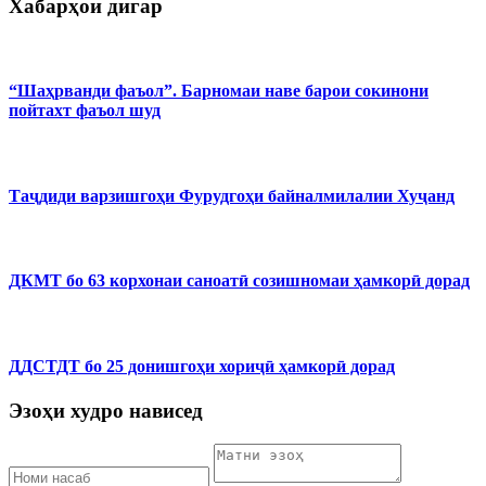
Хабарҳои дигар
“Шаҳрванди фаъол”. Барномаи наве барои сокинони
пойтахт фаъол шуд
Таҷдиди варзишгоҳи Фурудгоҳи байналмилалии Хуҷанд
ДКМТ бо 63 корхонаи саноатӣ созишномаи ҳамкорӣ дорад
ДДСТДТ бо 25 донишгоҳи хориҷӣ ҳамкорӣ дорад
Эзоҳи худро нависед