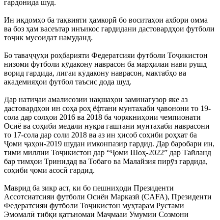
гардонида шуд.
Ин иқдомҳо ба тақвияти ҳамкорӣ бо воситаҳои ахбори омма
ва боз ҳам васеътар инъикос гардидани дастовардҳои футболи
тоҷик мусоидат намуданд.
Бо таваҷҷуҳи роҳбарияти Федератсияи футболи Тоҷикистон
низоми футболи кӯдакону наврасон ба марҳилаи нави рушд
ворид гардида, лигаи кӯдакону наврасон, мактабҳо ва
академияҳои футбол таъсис дода шуд.
Дар натиҷаи амалисозии нақшаҳои заминагузор яке аз
дастовардҳои ин соҳа роҳ ёфтани мунтахаби ҷавонони то 19-
сола дар солҳои 2016 ва 2018 ба чорякниҳоии чемпионати
Осиё ва соҳиби медали нуқра гаштани мунтахаби наврасони
то 17-сола дар соли 2018 ва аз ин ҳисоб соҳиби роҳхат ба
Ҷоми ҷаҳон-2019 шудан имконпазир гардид. Дар баробари ин,
тими миллии Тоҷикистон дар “Ҷоми Шоҳ-2022” дар Тайланд
бар тимҳои Тринидад ва Тобаго ва Малайзия пирӯз гардида,
соҳиби ҷоми асосӣ гардид.
Маврид ба зикр аст, ки бо пешниҳоди Президенти
Ассотсиатсияи футболи Осиёи Марказӣ (CAFA), Президенти
Федератсияи футболи Тоҷикистон муҳтарам Рустами
Эмомалӣ тибқи қатъномаи Маҷмааи Умумии Созмони