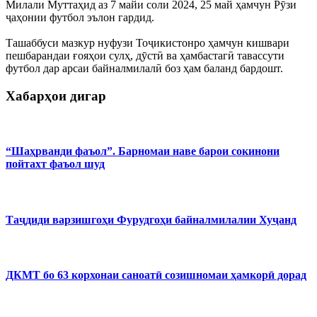
Милали Муттаҳид аз 7 майи соли 2024, 25 май ҳамчун Рӯзи
ҷаҳонии футбол эълон гардид.
Ташаббуси мазкур нуфузи Тоҷикистонро ҳамчун кишвари
пешбарандаи ғояҳои сулҳ, дӯстӣ ва ҳамбастагӣ тавассути
футбол дар арсаи байналмилалӣ боз ҳам баланд бардошт.
Хабарҳои дигар
“Шаҳрванди фаъол”. Барномаи наве барои сокинони
пойтахт фаъол шуд
Таҷдиди варзишгоҳи Фурудгоҳи байналмилалии Хуҷанд
ДКМТ бо 63 корхонаи саноатӣ созишномаи ҳамкорӣ дорад