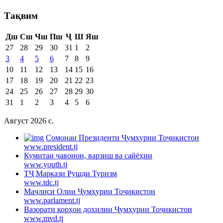
Тақвим
Дш
Сш
Чш
Пш
Ҷ
Ш
Яш
27
28
29
30
31
1
2
3
4
5
6
7
8
9
10
11
12
13
14
15
16
17
18
19
20
21
22
23
24
25
26
27
28
29
30
31
1
2
3
4
5
6
Август 2026 c.
Cомонаи Президенти Ҷумҳурии Тоҷикистон
www.president.tj
Кумитаи ҷавонон, варзиш ва сайёҳии
www.youth.tj
ТҶ Маркази Рушди Туризм
www.tdc.tj
Маҷлиси Олии Ҷумҳурии Тоҷикистон
www.parlament.tj
Вазорати корҳои дохилии Ҷумҳурии Тоҷикистон
www.mvd.tj