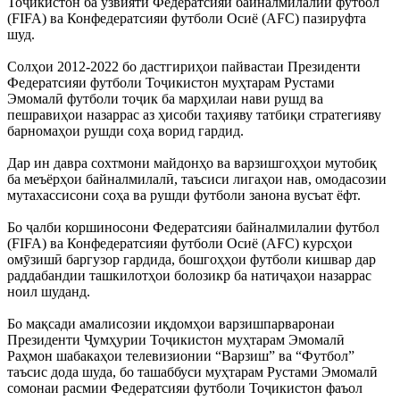
Тоҷикистон ба узвияти Федератсияи байналмилалии футбол
(FIFA) ва Конфедератсияи футболи Осиё (AFC) пазируфта
шуд.
Солҳои 2012-2022 бо дастгириҳои пайвастаи Президенти
Федератсияи футболи Тоҷикистон муҳтарам Рустами
Эмомалӣ футболи тоҷик ба марҳилаи нави рушд ва
пешравиҳои назаррас аз ҳисоби таҳияву татбиқи стратегияву
барномаҳои рушди соҳа ворид гардид.
Дар ин давра сохтмони майдонҳо ва варзишгоҳҳои мутобиқ
ба меъёрҳои байналмилалӣ, таъсиси лигаҳои нав, омодасозии
мутахассисони соҳа ва рушди футболи занона вусъат ёфт.
Бо ҷалби коршиносони Федератсияи байналмилалии футбол
(FIFA) ва Конфедератсияи футболи Осиё (AFC) курсҳои
омӯзишӣ баргузор гардида, бошгоҳҳои футболи кишвар дар
раддабандии ташкилотҳои болозикр ба натиҷаҳои назаррас
ноил шуданд.
Бо мақсади амалисозии иқдомҳои варзишпарваронаи
Президенти Ҷумҳурии Тоҷикистон муҳтарам Эмомалӣ
Раҳмон шабакаҳои телевизионии “Варзиш” ва “Футбол”
таъсис дода шуда, бо ташаббуси муҳтарам Рустами Эмомалӣ
сомонаи расмии Федератсияи футболи Тоҷикистон фаъол