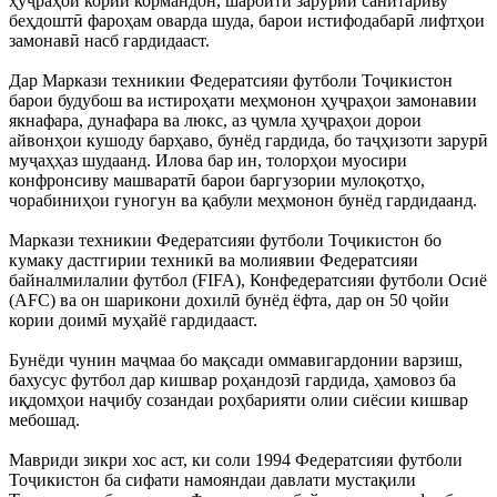
ҳуҷраҳои кории кормандон, шароити зарурии санитариву
беҳдоштӣ фароҳам оварда шуда, барои истифодабарӣ лифтҳои
замонавӣ насб гардидааст.
Дар Маркази техникии Федератсияи футболи Тоҷикистон
барои будубош ва истироҳати меҳмонон ҳуҷраҳои замонавии
якнафара, дунафара ва люкс, аз ҷумла ҳуҷраҳои дорои
айвонҳои кушоду барҳаво, бунёд гардида, бо таҷҳизоти зарурӣ
муҷаҳҳаз шудаанд. Илова бар ин, толорҳои муосири
конфронсиву машваратӣ барои баргузории мулоқотҳо,
чорабиниҳои гуногун ва қабули меҳмонон бунёд гардидаанд.
Маркази техникии Федератсияи футболи Тоҷикистон бо
кумаку дастгирии техникӣ ва молиявии Федератсияи
байналмилалии футбол (FIFA), Конфедератсияи футболи Осиё
(AFC) ва он шарикони дохилӣ бунёд ёфта, дар он 50 ҷойи
кории доимӣ муҳайё гардидааст.
Бунёди чунин маҷмаа бо мақсади оммавигардонии варзиш,
бахусус футбол дар кишвар роҳандозӣ гардида, ҳамовоз ба
иқдомҳои наҷибу созандаи роҳбарияти олии сиёсии кишвар
мебошад.
Мавриди зикри хос аст, ки соли 1994 Федератсияи футболи
Тоҷикистон ба сифати намояндаи давлати мустақили