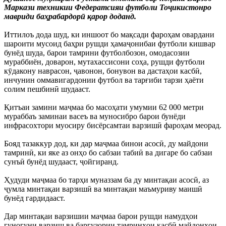
Маркази техникии Федератсияи футболи Тоҷикистонро
мавриди баҳрабардорӣ қарор доданд.
Иттилоъ дода шуд, ки иншоот бо мақсади фароҳам овардани
шароити мусоид баҳри рушди ҳамаҷонибаи футболи кишвар
бунёд шуда, барои тамрини футболбозон, омодасозии
мураббиён, доварон, мутахассисони соҳа, рушди футболи
кӯдакону наврасон, ҷавонон, бонувон ва дастаҳои касбӣ,
инчунин оммавигардонии футбол ва тарғиби тарзи ҳаёти
солим пешбинӣ шудааст.
Қитъаи замини маҷмаа бо масоҳати умумии 62 000 метри
мураббаъ заминаи васеъ ва муносибро барои бунёди
инфрасохтори муосиру бисёрсамтаи варзишӣ фароҳам меорад.
Бояд тазаккур дод, ки дар маҷмаа бинои асосӣ, ду майдони
тамринӣ, ки яке аз онҳо бо сабзаи табиӣ ва дигаре бо сабзаи
сунъӣ бунёд шудааст, ҷойгиранд.
Ҳудуди маҷмаа бо тарҳи муназзам ба ду минтақаи асосӣ, аз
ҷумла минтақаи варзишӣ ва минтақаи маъмуриву маишӣ
бунёд гардидааст.
Дар минтақаи варзишии маҷмаа барои рушди намудҳои
гуногуни варзиш ва баргузории тамринҳои касбӣ майдонҳои