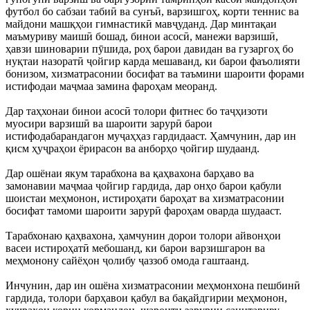
футбол бо сабзаи табиӣ ва сунъӣ, варзишгоҳ, корти теннис ва
майдони машқҳои гимнастикӣ мавҷуданд. Дар минтақаи
маъмуриву маишӣ бошад, бинои асосӣ, манежи варзишӣ,
ҳавзи шиноварии пӯшида, роҳ барои давидан ва гузаргоҳ бо
нуқтаи назоратӣ ҷойгир карда мешаванд, ки барои фаъолияти
бонизом, хизматрасонии босифат ва таъмини шароити форами
истифодаи маҷмаа замина фароҳам меоранд.
Дар таҳхонаи бинои асосӣ толори фитнес бо таҷҳизоти
муосири варзишӣ ва шароити зарурӣ барои
истифодабарандагон муҷаҳҳаз гардидааст. Ҳамчунин, дар ин
қисм ҳуҷраҳои ёрирасон ва анборҳо ҷойгир шудаанд.
Дар ошёнаи якум тарабхона ва қаҳвахона барҳаво ва
замонавии маҷмаа ҷойгир гардида, дар онҳо барои қабули
шоистаи меҳмонон, истироҳати бароҳат ва хизматрасонии
босифат тамоми шароити зарурӣ фароҳам оварда шудааст.
Тарабхонаю қаҳвахона, ҳамчунин дорои толори айвонҳои
васеи истироҳатӣ мебошанд, ки барои варзишгарон ва
меҳмонону сайёҳон ҷолибу ҷаззоб омода гаштаанд.
Инчунин, дар ин ошёна хизматрасонии меҳмонхона пешбинӣ
гардида, толори барҳавои қабул ва бақайдгирии меҳмонон,