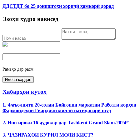
ДДСТДТ бо 25 донишгоҳи хориҷӣ ҳамкорӣ дорад
Эзоҳи худро нависед
Рамзҳо дар расм
Хабарҳои кӯтоҳ
1. Фаъолияти 20-солаи Бойгонии марказии Раёсати корҳои
Фармондеҳии Гвардияи миллӣ натиҷагирӣ шуд
2. Иштироки 16 ҷудокор дар Tashkent Grand Slam-2024”
3. ҶАЗИРАҲОИ КУРИЛ МОЛИ КИСТ?