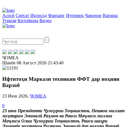
Асосӣ
Сиёсат
Иқтисод
Фарҳанг
Иҷтимоъ
Ҷавонон
Варзиш
Туризм
Китобхона
Видео
ҶОМЕА
Шанбе
08 Август 2026
21:43:41
Ифтитоҳи Маркази техникии ФФТ дар ноҳияи
Варзоб
23 Июн 2026,
ҶОМЕА
0
23 июн Президенти Ҷумҳурии Тоҷикистон, Пешвои миллат
муҳтарам Эмомалӣ Раҳмон ва Раиси Маҷлиси миллии
Маҷлиси Олии Ҷумҳурии Тоҷикистон, Раиси шаҳри
Душанбе муҳтарам Рустами Эмомалӣ дар ноҳияи Варзоб