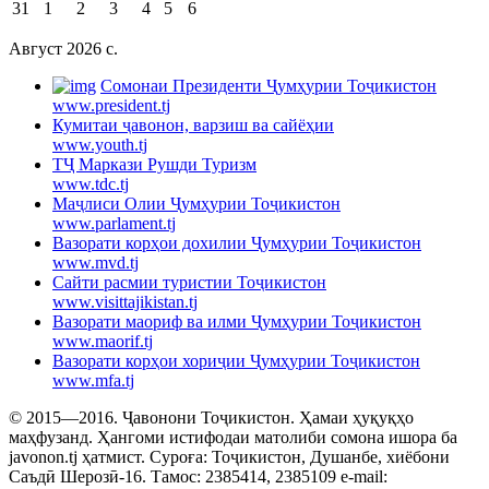
31
1
2
3
4
5
6
Август 2026 c.
Cомонаи Президенти Ҷумҳурии Тоҷикистон
www.president.tj
Кумитаи ҷавонон, варзиш ва сайёҳии
www.youth.tj
ТҶ Маркази Рушди Туризм
www.tdc.tj
Маҷлиси Олии Ҷумҳурии Тоҷикистон
www.parlament.tj
Вазорати корҳои дохилии Ҷумҳурии Тоҷикистон
www.mvd.tj
Сайти расмии туристии Тоҷикистон
www.visittajikistan.tj
Вазорати маориф ва илми Ҷумҳурии Тоҷикистон
www.maorif.tj
Вазорати корҳои хориҷии Ҷумҳурии Тоҷикистон
www.mfa.tj
© 2015—2016. Ҷавонони Тоҷикистон. Ҳамаи ҳуқуқҳо
маҳфузанд. Ҳангоми истифодаи матолиби сомона ишора ба
javonon.tj ҳатмист. Суроға: Тоҷикистон, Душанбе, хиёбони
Саъдӣ Шерозӣ-16. Тамос: 2385414, 2385109 e-mail: