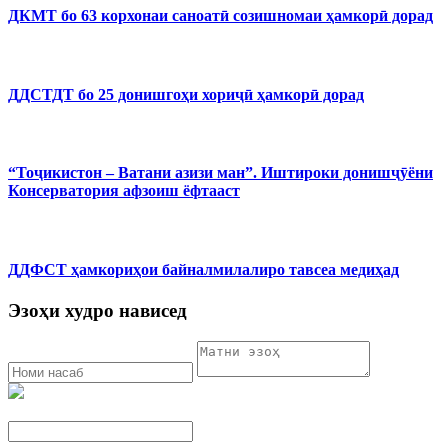
ДКМТ бо 63 корхонаи саноатӣ созишномаи ҳамкорӣ дорад
ДДСТДТ бо 25 донишгоҳи хориҷӣ ҳамкорӣ дорад
“Тоҷикистон – Ватани азизи ман”. Иштироки донишҷӯёни
Консерватория афзоиш ёфтааст
ДДФСТ ҳамкориҳои байналмилалиро тавсеа медиҳад
Эзоҳи худро нависед