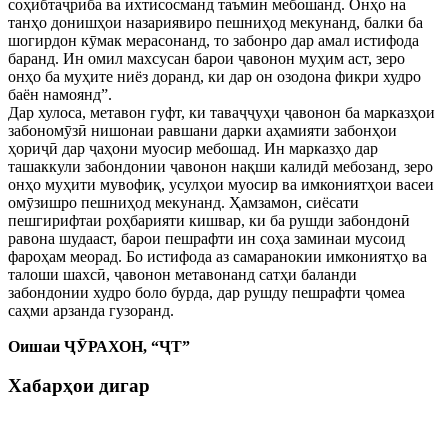
соҳибтаҷриба ва ихтисосманд таъмин мебошанд. Онҳо на
танҳо донишҳои назариявиро пешниҳод мекунанд, балки ба
шогирдон кӯмак мерасонанд, то забонро дар амал истифода
баранд. Ин омил махсусан барои ҷавонон муҳим аст, зеро
онҳо ба муҳите ниёз доранд, ки дар он озодона фикри худро
баён намоянд”.
Дар хулоса, метавон гуфт, ки таваҷҷуҳи ҷавонон ба марказҳои
забономӯзӣ нишонаи равшани дарки аҳамияти забонҳои
ҳориҷӣ дар ҷаҳони муосир мебошад. Ин марказҳо дар
ташаккули забондонии ҷавонон нақши калидӣ мебозанд, зеро
онҳо муҳити мувофиқ, усулҳои муосир ва имкониятҳои васеи
омӯзишро пешниҳод мекунанд. Ҳамзамон, сиёсати
пешгирифтаи роҳбарияти кишвар, ки ба рушди забондонӣ
равона шудааст, барои пешрафти ин соҳа заминаи мусоид
фароҳам меорад. Бо истифода аз самаранокии имкониятҳо ва
талоши шахсӣ, ҷавонон метавонанд сатҳи баланди
забондонии худро боло бурда, дар рушду пешрафти ҷомеа
саҳми арзанда гузоранд.
Оишаи ҶӮРАХОН, “ҶТ”
Хабарҳои дигар