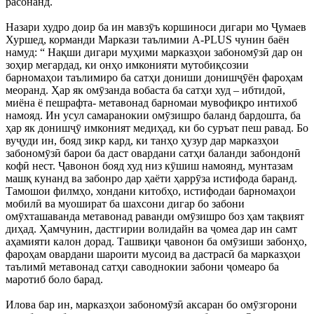
расонанд.
Назари худро доир ба ин мавзӯъ коршиноси дигари мо Ҷумаев
Хуршед, корманди Маркази таълимии A-PLUS чунин баён
намуд: “ Нақши дигари муҳими марказҳои забономӯзӣ дар он
зоҳир мегардад, ки онҳо имконияти мутобиқсозии
барномаҳои таълимиро ба сатҳи дониши донишҷӯён фароҳам
меоранд. Ҳар як омӯзанда вобаста ба сатҳи худ – ибтидоӣ,
миёна ё пешрафта- метавонад барномаи мувофиқро интихоб
намояд. Ин усул самаранокии омӯзишро баланд бардошта, ба
ҳар як донишҷӯ имконият медиҳад, ки бо суръат пеш равад. Бо
вуҷуди ин, бояд зикр кард, ки танҳо ҳузур дар марказҳои
забономӯзӣ барои ба даст овардани сатҳи баланди забондонӣ
кофӣ нест. Ҷавонон бояд худ низ кӯшиш намоянд, мунтазам
машқ кунанд ва забонро дар ҳаёти ҳаррӯза истифода баранд.
Тамошои филмҳо, хондани китобҳо, истифодаи барномаҳои
мобилӣ ва муошират ба шахсони дигар бо забони
омӯхташаванда метавонад раванди омӯзишро боз ҳам тақвият
диҳад. Ҳамчунин, дастгирии волидайн ва ҷомеа дар ин самт
аҳамияти калон дорад. Ташвиқи ҷавонон ба омӯзиши забонҳо,
фароҳам овардани шароити мусоид ва дастрасӣ ба марказҳои
таълимӣ метавонад сатҳи саводнокии забони ҷомеаро ба
маротиб боло барад.
Илова бар ин, марказҳои забономӯзӣ аксаран бо омӯзгорони