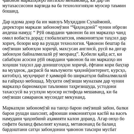
ҷавонон марказҳоеро интихоб менамоянд, ки дар он
мутахассисони варзида ва ба технологияҳои муосир таъмин
бошанд.
Дар идома доир ба ин мавзуъ Муҳиддин Сулаймонӣ,
директори маркази забономӯзии “Ҷаҳондонӣ” чунин ибрози
андеша намуд: “ Рӯй овардани ҷавонон ба ин марказҳо чанд
омил вобаста дорад: глобализатсия, имкониятҳои таҳсил дар
хориҷ, бозори кор ва рушди технология. Ҷавонон бештар ба
омӯзиши забонҳои хориҷӣ, махсусан англисӣ, русӣ ва дигар
забонҳои байналмилалӣ рӯ меоранд”. Қобили қайд аст, ки
сабабҳои асосии рӯй овардани ҷавонон ба ин марказҳо ин
хоҳиши таҳсил дар донишгоҳҳои хориҷӣ, ёфтани кори баҳтар
ва музднок, дасрасӣ ба маълумоти ҷаҳонӣ(интернет, курсҳо,
китобҳо), муҳоҷират ё ҳамкорӣ бо ширкатҳои байналмилалӣ
ва ғайраҳо мебошад. Муҳити омӯзиши муназзам дар чунин
марказҳо барномаҳои таълимии таҳрезишуда, устодони
тахассусӣ ва усулҳои муосир истифода мешаванд, ки ба
омӯзиши самаранок мусоидат мекунанд.
Марказҳои забономӯзӣ на танҳо барои омӯзишӣ забон, балки
барои рушди шахсият, афзоиши имкониятҳои касбӣ ва васеъ
намудани ҷаҳонбинӣ аҳамияти калон доранд. Агар онҳо бо
сифати баланд фаъолият кунанд, метавонанд ба баланд
бардоштани сатҳи забондонии ҷавонон таъсири мусбат