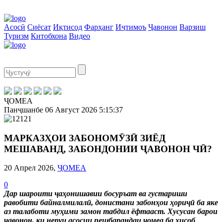
Асосӣ
Сиёсат
Иқтисод
Фарҳанг
Иҷтимоъ
Ҷавонон
Варзиш
Туризм
Китобхона
Видео
ҶОМЕА
Панҷшанбе
06 Август 2026
5:15:38
МАРКАЗҲОИ ЗАБОНОМӮЗӢ ЗИЁД
МЕШАВАНД, ЗАБОНДОНИИ ҶАВОНОН ЧӢ?
20 Апрел 2026,
ҶОМЕА
0
Дар шароити ҷаҳонишавии босуръат ва густариши
равобити байналмилалӣ, донистани забонҳои ҳориҷӣ ба яке
аз талаботи муҳими замон табдил ёфтааст. Хусусан барои
ҷавонон, ки неруи асосии пешбарандаи ҷомеа ба ҳисоб