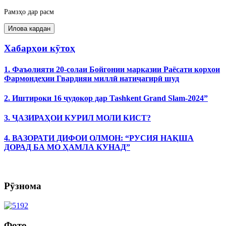
Рамзҳо дар расм
Хабарҳои кӯтоҳ
1. Фаъолияти 20-солаи Бойгонии марказии Раёсати корҳои
Фармондеҳии Гвардияи миллӣ натиҷагирӣ шуд
2. Иштироки 16 ҷудокор дар Tashkent Grand Slam-2024”
3. ҶАЗИРАҲОИ КУРИЛ МОЛИ КИСТ?
4. ВАЗОРАТИ ДИФОИ ОЛМОН: “РУСИЯ НАҚША
ДОРАД БА МО ҲАМЛА КУНАД”
Рӯзнома
Фото