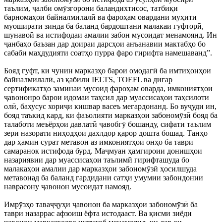
таълим, ҷалби омӯзгорони баландихтисос, татбиқи
барномаҳои байналмилалӣ ва фароҳам овардани муҳити
муоширати зинда ба баланд бардоштани малакаи гуфторӣ,
шунавоӣ ва истифодаи амалии забон мусоидат менамоянд. Ин
ҷанбаҳо баъзан дар доираи дарсҳои анъанавии мактабҳо бо
сабаби маҳдудияти соатҳо пурра фаро гирифта намешаванд”.
Бояд гуфт, ки чунин марказҳо барои омодагӣ ба имтиҳонҳои
байналмилалӣ, аз қабили IELTS, TOEFL ва дигар
сертификатҳо заминаи мусоид фароҳам оварда, имкониятҳои
ҷавононро барои идомаи таҳсил дар муассисаҳои таҳсилоти
олӣ, бахусус хориҷи кишвар васеъ мегардонанд. Бо вуҷуди ин,
бояд таъкид кард, ки фаъолияти марказҳои забономӯзӣ бояд ба
талаботи меъёрҳои давлатӣ ҷавобгӯ бошанду, сифати таълим
зери назорати ниҳодҳои дахлдор қарор дошта бошад. Танҳо
дар ҳамин сурат метавон аз имкониятҳои онҳо ба таври
самаранок истифода бурд. Маҷмуан ҳамгироии донишҳои
назариявии дар муассисаҳои таълимӣ гирифташуда бо
малакаҳои амалии дар марказҳои забономӯзӣ ҳосилшуда
метавонад ба баланд гардидани сатҳи умумии забондонии
наврасону ҷавонон мусоидат намояд.
Имрӯзҳо таваҷҷуҳи ҷавонон ба марказҳои забономӯзӣ ба
таври назаррас афзоиш ёфта истодааст. Ва қисми зиёди