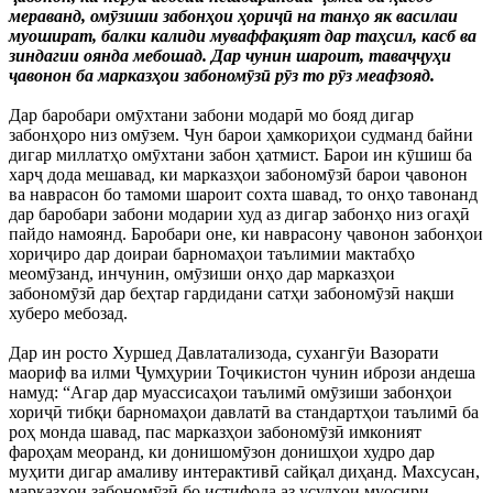
мераванд, омӯзиши забонҳои ҳориҷӣ на танҳо як василаи
муошират, балки калиди муваффақият дар таҳсил, касб ва
зиндагии оянда мебошад. Дар чунин шароит, таваҷҷуҳи
ҷавонон ба марказҳои забономӯзӣ рӯз то рӯз меафзояд.
Дар баробари омӯхтани забони модарӣ мо бояд дигар
забонҳоро низ омӯзем. Чун барои ҳамкориҳои судманд байни
дигар миллатҳо омӯхтани забон ҳатмист. Барои ин кӯшиш ба
харҷ дода мешавад, ки марказҳои забономӯзӣ барои ҷавонон
ва наврасон бо тамоми шароит сохта шавад, то онҳо тавонанд
дар баробари забони модарии худ аз дигар забонҳо низ огаҳӣ
пайдо намоянд. Баробари оне, ки наврасону ҷавонон забонҳои
хориҷиро дар доираи барномаҳои таълимии мактабҳо
меомӯзанд, инчунин, омӯзиши онҳо дар марказҳои
забономӯзӣ дар беҳтар гардидани сатҳи забономӯзӣ нақши
хуберо мебозад.
Дар ин росто Хуршед Давлатализода, сухангӯи Вазорати
маориф ва илми Ҷумҳурии Тоҷикистон чунин ибрози андеша
намуд: “Агар дар муассисаҳои таълимӣ омӯзиши забонҳои
хориҷӣ тибқи барномаҳои давлатӣ ва стандартҳои таълимӣ ба
роҳ монда шавад, пас марказҳои забономӯзӣ имконият
фароҳам меоранд, ки донишомӯзон донишҳои худро дар
муҳити дигар амаливу интерактивӣ сайқал диҳанд. Махсусан,
марказҳои забономӯзӣ бо истифода аз усулҳои муосири