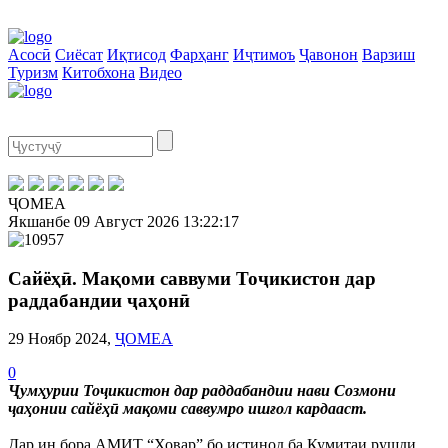
Асосӣ
Сиёсат
Иқтисод
Фарҳанг
Иҷтимоъ
Ҷавонон
Варзиш
Туризм
Китобхона
Видео
ҶОМЕА
Якшанбе
09 Август 2026
13:22:17
Сайёҳӣ. Мақоми саввуми Тоҷикистон дар
раддабандии ҷаҳонӣ
29 Ноябр 2024,
ҶОМЕА
0
Ҷумҳурии Тоҷикистон дар раддабандии нави Созмони
ҷаҳонии сайёҳӣ мақоми саввумро ишғол кардааст.
Дар ин бора АМИТ “Ховар” бо истинод ба Кумитаи рушди