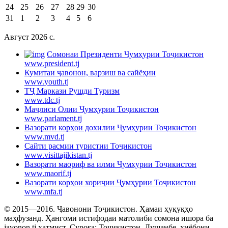
24
25
26
27
28
29
30
31
1
2
3
4
5
6
Август 2026 c.
Cомонаи Президенти Ҷумҳурии Тоҷикистон
www.president.tj
Кумитаи ҷавонон, варзиш ва сайёҳии
www.youth.tj
ТҶ Маркази Рушди Туризм
www.tdc.tj
Маҷлиси Олии Ҷумҳурии Тоҷикистон
www.parlament.tj
Вазорати корҳои дохилии Ҷумҳурии Тоҷикистон
www.mvd.tj
Сайти расмии туристии Тоҷикистон
www.visittajikistan.tj
Вазорати маориф ва илми Ҷумҳурии Тоҷикистон
www.maorif.tj
Вазорати корҳои хориҷии Ҷумҳурии Тоҷикистон
www.mfa.tj
© 2015—2016. Ҷавонони Тоҷикистон. Ҳамаи ҳуқуқҳо
маҳфузанд. Ҳангоми истифодаи матолиби сомона ишора ба
javonon.tj ҳатмист. Суроға: Тоҷикистон, Душанбе, хиёбони