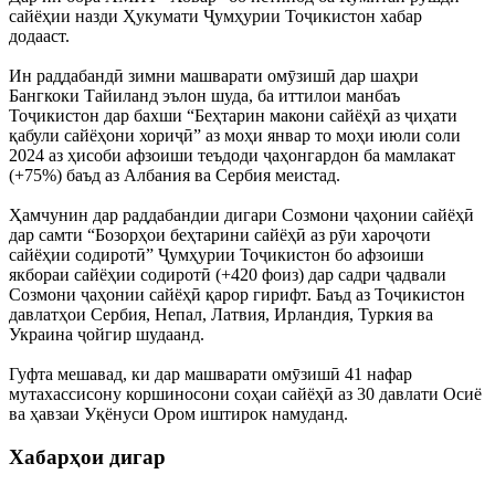
сайёҳии назди Ҳукумати Ҷумҳурии Тоҷикистон хабар
додааст.
Ин раддабандӣ зимни машварати омӯзишӣ дар шаҳри
Бангкоки Тайиланд эълон шуда, ба иттилои манбаъ
Тоҷикистон дар бахши “Беҳтарин макони сайёҳӣ аз ҷиҳати
қабули сайёҳони хориҷӣ” аз моҳи январ то моҳи июли соли
2024 аз ҳисоби афзоиши теъдоди ҷаҳонгардон ба мамлакат
(+75%) баъд аз Албания ва Сербия меистад.
Ҳамчунин дар раддабандии дигари Созмони ҷаҳонии сайёҳӣ
дар самти “Бозорҳои беҳтарини сайёҳӣ аз рӯи хароҷоти
сайёҳии содиротӣ” Ҷумҳурии Тоҷикистон бо афзоиши
якбораи сайёҳии содиротӣ (+420 фоиз) дар садри ҷадвали
Созмони ҷаҳонии сайёҳӣ қарор гирифт. Баъд аз Тоҷикистон
давлатҳои Сербия, Непал, Латвия, Ирландия, Туркия ва
Украина ҷойгир шудаанд.
Гуфта мешавад, ки дар машварати омӯзишӣ 41 нафар
мутахассисону коршиносони соҳаи сайёҳӣ аз 30 давлати Осиё
ва ҳавзаи Уқёнуси Ором иштирок намуданд.
Хабарҳои дигар