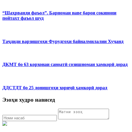
“Шаҳрванди фаъол”. Барномаи наве барои сокинони
пойтахт фаъол шуд
Таҷдиди варзишгоҳи Фурудгоҳи байналмилалии Хуҷанд
ДКМТ бо 63 корхонаи саноатӣ созишномаи ҳамкорӣ дорад
ДДСТДТ бо 25 донишгоҳи хориҷӣ ҳамкорӣ дорад
Эзоҳи худро нависед