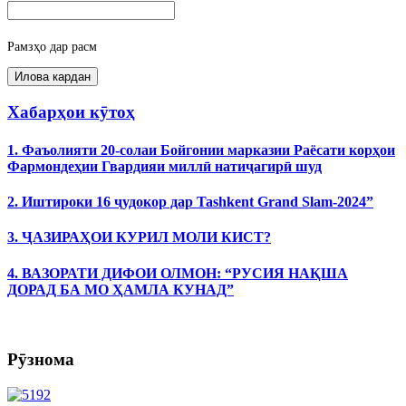
Рамзҳо дар расм
Хабарҳои кӯтоҳ
1. Фаъолияти 20-солаи Бойгонии марказии Раёсати корҳои
Фармондеҳии Гвардияи миллӣ натиҷагирӣ шуд
2. Иштироки 16 ҷудокор дар Tashkent Grand Slam-2024”
3. ҶАЗИРАҲОИ КУРИЛ МОЛИ КИСТ?
4. ВАЗОРАТИ ДИФОИ ОЛМОН: “РУСИЯ НАҚША
ДОРАД БА МО ҲАМЛА КУНАД”
Рӯзнома