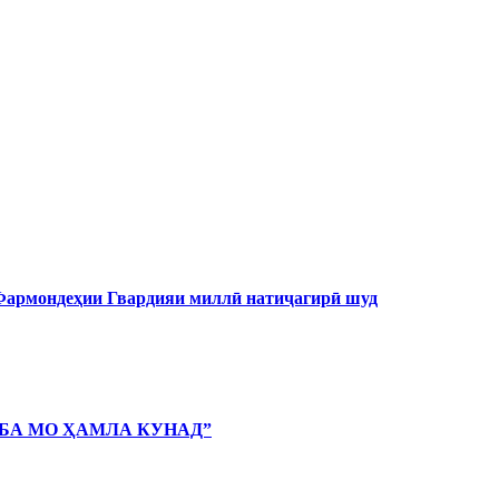
 Фармондеҳии Гвардияи миллӣ натиҷагирӣ шуд
 БА МО ҲАМЛА КУНАД”