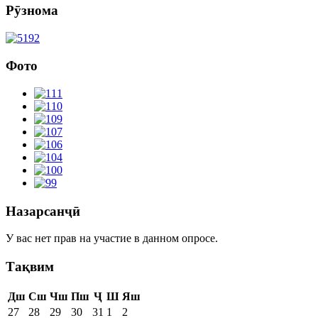
Рӯзнома
Фото
Назарсанҷӣ
У вас нет прав на участие в данном опросе.
Тақвим
Дш
Сш
Чш
Пш
Ҷ
Ш
Яш
27
28
29
30
31
1
2