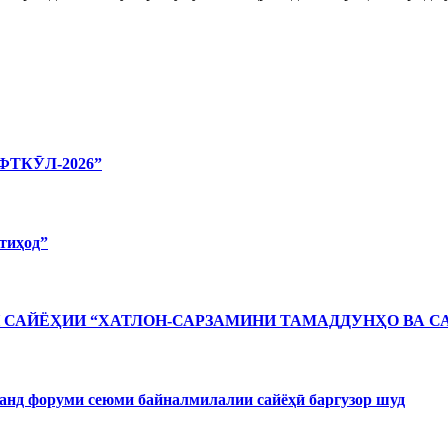
ТКӮЛ-2026”
тиҳод”
САЙЁҲИИ “ХАТЛОН-САРЗАМИНИ ТАМАДДУНҲО ВА С
форуми сеюми байналмилалии сайёҳӣ баргузор шуд