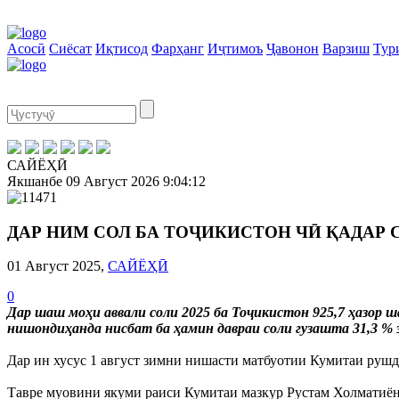
Асосӣ
Сиёсат
Иқтисод
Фарҳанг
Иҷтимоъ
Ҷавонон
Варзиш
Тур
САЙЁҲӢ
Якшанбе
09 Август 2026
9:04:12
ДАР НИМ СОЛ БА ТОҶИКИСТОН ЧӢ ҚАДАР 
01 Август 2025,
САЙЁҲӢ
0
Дар шаш моҳи аввали соли 2025 ба Тоҷикистон 925,7 ҳазор ш
нишондиҳанда нисбат ба ҳамин давраи соли гузашта 31,3 % 
Дар ин хусус 1 август зимни нишасти матбуотии Кумитаи руш
Тавре муовини якуми раиси Кумитаи мазкур Рустам Холматиён 