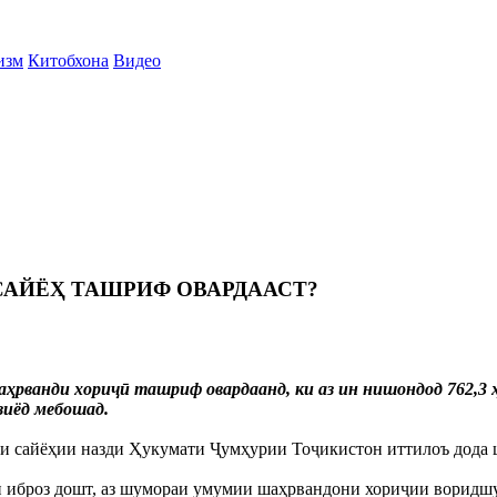
изм
Китобхона
Видео
САЙЁҲ ТАШРИФ ОВАРДААСТ?
аҳрванди хориҷӣ ташриф овардаанд, ки аз ин нишондод 762,3 
зиёд мебошад.
ди сайёҳии назди Ҳукумати Ҷумҳурии Тоҷикистон иттилоъ дода 
иброз дошт, аз шумораи умумии шаҳрвандони хориҷии воридшуда