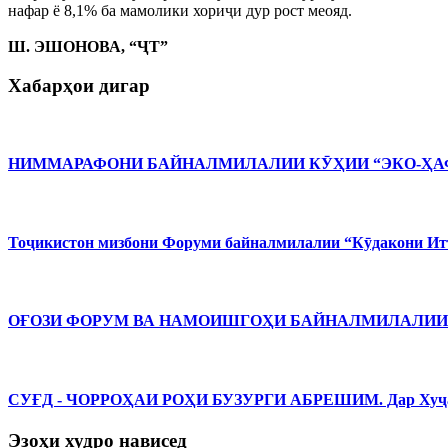
нафар ё 8,1% ба мамолики хориҷи дур рост меояд.
Ш. ЭШОНОВА, “ҶТ”
Хабарҳои дигар
НИММАРАФОНИ БАЙНАЛМИЛАЛИИ КӮҲИИ “ЭКО-ҲАФ
Тоҷикистон мизбони Форуми байналмилалии “Кӯдакони Ит
ОҒОЗИ ФОРУМ ВА НАМОИШГОҲИ БАЙНАЛМИЛАЛИИ 
СУҒД - ЧОРРОҲАИ РОҲИ БУЗУРГИ АБРЕШИМ. Дар Хуҷанд 
Эзоҳи худро нависед