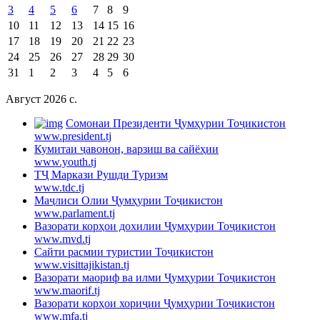
3
4
5
6
7
8
9
10
11
12
13
14
15
16
17
18
19
20
21
22
23
24
25
26
27
28
29
30
31
1
2
3
4
5
6
Август 2026 c.
Cомонаи Президенти Ҷумҳурии Тоҷикистон
www.president.tj
Кумитаи ҷавонон, варзиш ва сайёҳии
www.youth.tj
ТҶ Маркази Рушди Туризм
www.tdc.tj
Маҷлиси Олии Ҷумҳурии Тоҷикистон
www.parlament.tj
Вазорати корҳои дохилии Ҷумҳурии Тоҷикистон
www.mvd.tj
Сайти расмии туристии Тоҷикистон
www.visittajikistan.tj
Вазорати маориф ва илми Ҷумҳурии Тоҷикистон
www.maorif.tj
Вазорати корҳои хориҷии Ҷумҳурии Тоҷикистон
www.mfa.tj