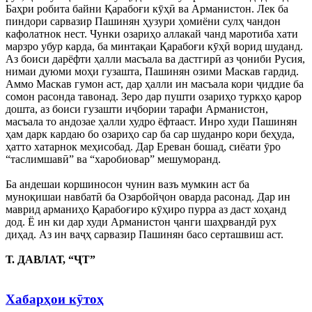
Баҳри робита байни Қарабоғи кӯҳӣ ва Арманистон. Лек ба
пиндори сарвазир Пашинян ҳузури ҳомиёни сулҳ чандон
кафолатнок нест. Чунки озариҳо аллакай чанд маротиба хати
марзро убур карда, ба минтақаи Қарабоғи кӯҳӣ ворид шуданд.
Аз боиси дарёфти ҳалли масъала ва дастгирӣ аз ҷониби Русия,
нимаи дуюми моҳи гузашта, Пашинян озими Маскав гардид.
Аммо Маскав гумон аст, дар ҳалли ин масъала кори ҷиддие ба
сомон расонда тавонад. Зеро дар пушти озариҳо туркҳо қарор
дошта, аз боиси гузашти иҷбории тарафи Арманистон,
масъала то андозае ҳалли худро ёфтааст. Инро худи Пашинян
ҳам дарк кардаю бо озариҳо сар ба сар шуданро кори беҳуда,
ҳатто хатарнок меҳисобад. Дар Ереван бошад, сиёати ӯро
“таслимшавӣ” ва “харобиовар” мешуморанд.
Ба андешаи коршиносон чунин вазъ мумкин аст ба
муноқишаи навбатӣ ба Озарбойҷон оварда расонад. Дар ин
маврид арманиҳо Қарабоғиро кӯҳиро пурра аз даст хоҳанд
дод. Ё ин ки дар худи Арманистон ҷанги шаҳрвандӣ рух
диҳад. Аз ин ваҷҳ сарвазир Пашинян басо серташвиш аст.
Т. ДАВЛАТ, “ҶТ”
Хабарҳои кӯтоҳ