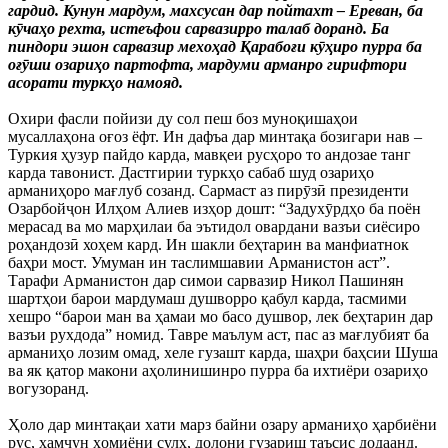
гардид. Кунун мардум, махсусан дар пойтахт – Ереван, ба
кӯчаҳо рехта, истеъфои сарвазирро талаб доранд. Ба
пиндори эшон сарвазир мехоҳад Қарабоғи кӯҳиро пурра ба
оғӯши озариҳо партофта, мардуми арманро гирифтори
асорати туркҳо намояд.
Охири фасли пойизи ду сол пеш боз муноқишаҳои
мусаллаҳона оғоз ёфт. Ин дафъа дар минтақа бозигари нав –
Туркия ҳузур пайдо карда, мавқеи русҳоро то андозае танг
карда тавонист. Дастгирии туркҳо сабаб шуд озариҳо
арманиҳоро мағлуб созанд. Сармаст аз пирӯзӣ президенти
Озарбойҷон Илҳом Алиев изҳор дошт: “Задухӯрдҳо ба поён
мерасад ва мо марҳилаи ба эътидол овардани вазъи сиёсиро
роҳандозӣ хоҳем кард. Ин шакли беҳтарин ва манфиатнок
баҳри мост. Умуман ин таслимшавии Арманистон аст”.
Тарафи Арманистон дар симои сарвазир Никол Пашинян
шартҳои барои мардумаш душворро қабул карда, тасмими
хешро “барои ман ва ҳамаи мо басо душвор, лек беҳтарин дар
вазъи рухдода” номид. Тавре маълум аст, пас аз мағлубият ба
арманиҳо лозим омад, хеле гузашт карда, шаҳри баҳсии Шуша
ва як қатор макони аҳолинишинро пурра ба ихтиёри озариҳо
вогузоранд.
Ҳоло дар минтақаи хати марз байни озару арманиҳо ҳарбиёни
рус, ҳамчун ҳомиёни сулҳ, долони гузариш таъсис додаанд.