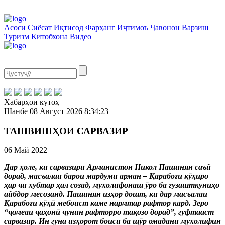
Асосӣ
Сиёсат
Иқтисод
Фарҳанг
Иҷтимоъ
Ҷавонон
Варзиш
Туризм
Китобхона
Видео
Хабарҳои кӯтоҳ
Шанбе
08 Август 2026
8:34:24
ТАШВИШҲОИ САРВАЗИР
06 Май 2022
Дар ҳоле, ки сарвазири Арманистон Никол Пашинян саъй
дорад, масъалаи барои мардуми арман – Қарабоғи кӯҳиро
ҳар чи хубтар ҳал созад, мухолифонаш ӯро ба гузашткуниҳо
айбдор месозанд. Пашинян изҳор дошт, ки дар масъалаи
Қарабоғи кӯҳӣ мебоист каме нармтар рафтор кард. Зеро
“ҷомеаи ҷаҳонӣ чунин рафторро тақозо дорад”, гуфтааст
сарвазир. Ин гуна изҳорот боиси ба шӯр омадани мухолифин