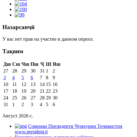
Назарсанҷӣ
У вас нет прав на участие в данном опросе.
Тақвим
Дш
Сш
Чш
Пш
Ҷ
Ш
Яш
27
28
29
30
31
1
2
3
4
5
6
7
8
9
10
11
12
13
14
15
16
17
18
19
20
21
22
23
24
25
26
27
28
29
30
31
1
2
3
4
5
6
Август 2026 c.
Cомонаи Президенти Ҷумҳурии Тоҷикистон
www.president.tj