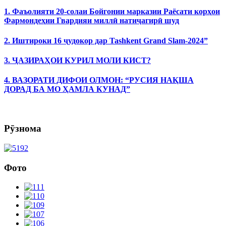
1. Фаъолияти 20-солаи Бойгонии марказии Раёсати корҳои
Фармондеҳии Гвардияи миллӣ натиҷагирӣ шуд
2. Иштироки 16 ҷудокор дар Tashkent Grand Slam-2024”
3. ҶАЗИРАҲОИ КУРИЛ МОЛИ КИСТ?
4. ВАЗОРАТИ ДИФОИ ОЛМОН: “РУСИЯ НАҚША
ДОРАД БА МО ҲАМЛА КУНАД”
Рӯзнома
Фото