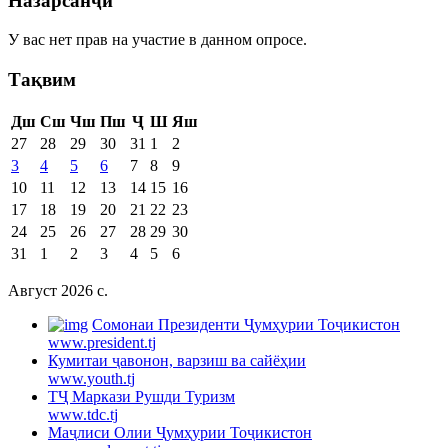
Назарсанҷӣ
У вас нет прав на участие в данном опросе.
Тақвим
Дш
Сш
Чш
Пш
Ҷ
Ш
Яш
27
28
29
30
31
1
2
3
4
5
6
7
8
9
10
11
12
13
14
15
16
17
18
19
20
21
22
23
24
25
26
27
28
29
30
31
1
2
3
4
5
6
Август 2026 c.
Cомонаи Президенти Ҷумҳурии Тоҷикистон
www.president.tj
Кумитаи ҷавонон, варзиш ва сайёҳии
www.youth.tj
ТҶ Маркази Рушди Туризм
www.tdc.tj
Маҷлиси Олии Ҷумҳурии Тоҷикистон