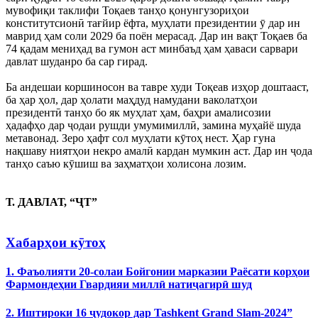
мувофиқи таклифи Тоқаев танҳо қонунгузориҳои
конститутсионӣ тағйир ёфта, муҳлати президентии ӯ дар ин
маврид ҳам соли 2029 ба поён мерасад. Дар ин вақт Тоқаев ба
74 қадам мениҳад ва гумон аст минбаъд ҳам ҳаваси сарвари
давлат шуданро ба сар гирад.
Ба андешаи коршиносон ва тавре худи Тоқеав изҳор доштааст,
ба ҳар ҳол, дар ҳолати маҳдуд намудани ваколатҳои
президентӣ танҳо бо як муҳлат ҳам, баҳри амалисозии
ҳадафҳо дар ҷодаи рушди умумимиллӣ, замина муҳайё шуда
метавонад. Зеро ҳафт сол муҳлати кӯтоҳ нест. Ҳар гуна
нақшаву ниятҳои некро амалӣ кардан мумкин аст. Дар ин ҷода
танҳо саъю кӯшиш ва заҳматҳои холисона лозим.
Т. ДАВЛАТ,
“ҶТ”
Хабарҳои кӯтоҳ
1. Фаъолияти 20-солаи Бойгонии марказии Раёсати корҳои
Фармондеҳии Гвардияи миллӣ натиҷагирӣ шуд
2. Иштироки 16 ҷудокор дар Tashkent Grand Slam-2024”