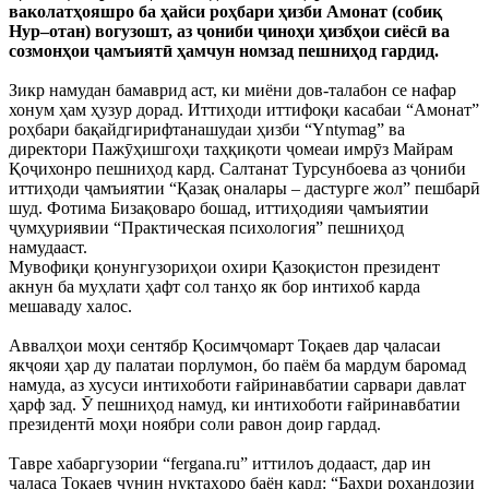
ваколатҳояшро ба ҳайси роҳбари ҳизби Амонат (собиқ
Нур–отан) вогузошт, аз ҷониби ҷиноҳи ҳизбҳои сиёсӣ ва
созмонҳои ҷамъиятӣ ҳамчун номзад пешниҳод гардид.
Зикр намудан бамаврид аст, ки миёни дов-талабон се нафар
хонум ҳам ҳузур дорад. Иттиҳоди иттифоқи касабаи “Амонат”
роҳбари бақайдгирифтанашудаи ҳизби “Yntymag” ва
директори Пажӯҳишгоҳи таҳқиқоти ҷомеаи имрӯз Майрам
Қоҷихонро пешниҳод кард. Салтанат Турсунбоева аз ҷониби
иттиҳоди ҷамъиятии “Қазақ оналары – дастурге жол” пешбарӣ
шуд. Фотима Бизақоваро бошад, иттиҳодияи ҷамъиятии
ҷумҳуриявии “Практическая психология” пешниҳод
намудааст.
Мувофиқи қонунгузориҳои охири Қазоқистон президент
акнун ба муҳлати ҳафт сол танҳо як бор интихоб карда
мешаваду халос.
Аввалҳои моҳи сентябр Қосимҷомарт Тоқаев дар ҷаласаи
якҷояи ҳар ду палатаи порлумон, бо паём ба мардум баромад
намуда, аз хусуси интихоботи ғайринавбатии сарвари давлат
ҳарф зад. Ӯ пешниҳод намуд, ки интихоботи ғайринавбатии
президентӣ моҳи ноябри соли равон доир гардад.
Тавре хабаргузории “fergana.ru” иттилоъ додааст, дар ин
ҷаласа Тоқаев чунин нуқтаҳоро баён кард: “Баҳри роҳандозии