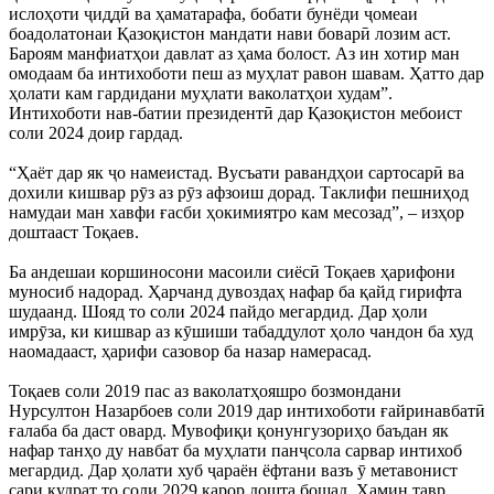
ислоҳоти ҷиддӣ ва ҳаматарафа, бобати бунёди ҷомеаи
боадолатонаи Қазоқистон мандати нави боварӣ лозим аст.
Бароям манфиатҳои давлат аз ҳама болост. Аз ин хотир ман
омодаам ба интихоботи пеш аз муҳлат равон шавам. Ҳатто дар
ҳолати кам гардидани муҳлати ваколатҳои худам”.
Интихоботи нав-батии президентӣ дар Қазоқистон мебоист
соли 2024 доир гардад.
“Ҳаёт дар як ҷо намеистад. Вусъати равандҳои сартосарӣ ва
дохили кишвар рӯз аз рӯз афзоиш дорад. Таклифи пешниҳод
намудаи ман хавфи ғасби ҳокимиятро кам месозад”, – изҳор
доштааст Тоқаев.
Ба андешаи коршиносони масоили сиёсӣ Тоқаев ҳарифони
муносиб надорад. Ҳарчанд дувоздаҳ нафар ба қайд гирифта
шудаанд. Шояд то соли 2024 пайдо мегардид. Дар ҳоли
имрӯза, ки кишвар аз кӯшиши табаддулот ҳоло чандон ба худ
наомадааст, ҳарифи сазовор ба назар намерасад.
Тоқаев соли 2019 пас аз ваколатҳояшро бозмондани
Нурсултон Назарбоев соли 2019 дар интихоботи ғайринавбатӣ
ғалаба ба даст овард. Мувофиқи қонунгузориҳо баъдан як
нафар танҳо ду навбат ба муҳлати панҷсола сарвар интихоб
мегардид. Дар ҳолати хуб ҷараён ёфтани вазъ ӯ метавонист
сари қудрат то соли 2029 қарор дошта бошад. Ҳамин тавр,