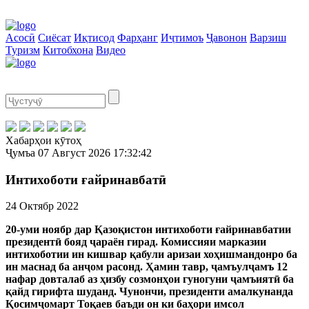
Асосӣ
Сиёсат
Иқтисод
Фарҳанг
Иҷтимоъ
Ҷавонон
Варзиш
Туризм
Китобхона
Видео
Хабарҳои кӯтоҳ
Ҷумъа
07 Август 2026
17:32:42
Интихоботи ғайринавбатӣ
24 Октябр 2022
20-уми ноябр дар Қазоқистон интихоботи ғайринавбатии
президентӣ бояд ҷараён гирад. Комиссияи марказии
интихоботии ин кишвар қабули аризаи хоҳишмандонро ба
ин маснад ба анҷом расонд. Ҳамин тавр, ҷамъулҷамъ 12
нафар довталаб аз ҳизбу созмонҳои гуногуни ҷамъиятӣ ба
қайд гирифта шуданд. Чунончи, президенти амалкунанда
Қосимҷомарт Тоқаев баъди он ки баҳори имсол