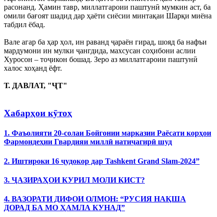
расонанд. Ҳамин тавр, миллатгароии паштунӣ мумкин аст, ба
омили бағоят шадид дар ҳаёти сиёсии минтақаи Шарқи миёна
табдил ёбад.
Вале агар ба ҳар ҳол, ин раванд ҷараён гирад, шояд ба нафъи
мардумони ин мулки ҷангдида, махсусан соҳибони аслии
Хуросон – тоҷикон бошад. Зеро аз миллатгароии паштунӣ
халос хоҳанд ёфт.
Т. ДАВЛАТ, "ҶТ"
Хабарҳои кӯтоҳ
1. Фаъолияти 20-солаи Бойгонии марказии Раёсати корҳои
Фармондеҳии Гвардияи миллӣ натиҷагирӣ шуд
2. Иштироки 16 ҷудокор дар Tashkent Grand Slam-2024”
3. ҶАЗИРАҲОИ КУРИЛ МОЛИ КИСТ?
4. ВАЗОРАТИ ДИФОИ ОЛМОН: “РУСИЯ НАҚША
ДОРАД БА МО ҲАМЛА КУНАД”