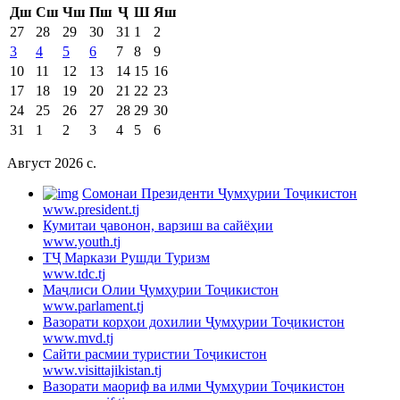
Дш
Сш
Чш
Пш
Ҷ
Ш
Яш
27
28
29
30
31
1
2
3
4
5
6
7
8
9
10
11
12
13
14
15
16
17
18
19
20
21
22
23
24
25
26
27
28
29
30
31
1
2
3
4
5
6
Август 2026 c.
Cомонаи Президенти Ҷумҳурии Тоҷикистон
www.president.tj
Кумитаи ҷавонон, варзиш ва сайёҳии
www.youth.tj
ТҶ Маркази Рушди Туризм
www.tdc.tj
Маҷлиси Олии Ҷумҳурии Тоҷикистон
www.parlament.tj
Вазорати корҳои дохилии Ҷумҳурии Тоҷикистон
www.mvd.tj
Сайти расмии туристии Тоҷикистон
www.visittajikistan.tj
Вазорати маориф ва илми Ҷумҳурии Тоҷикистон