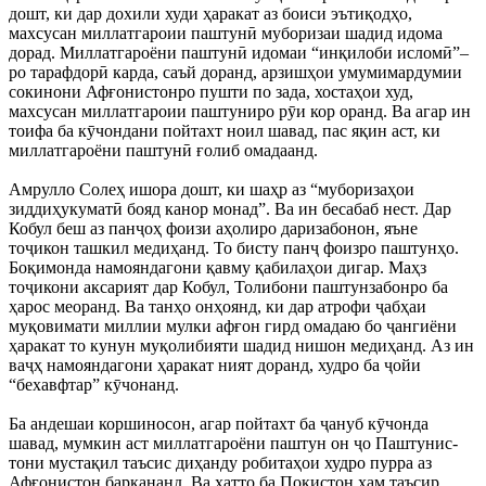
дошт, ки дар дохили худи ҳаракат аз боиси эътиқодҳо,
махсусан миллатгароии паштунӣ муборизаи шадид идома
дорад. Миллатгароёни паштунӣ идомаи “инқилоби исломӣ”–
ро тарафдорӣ карда, саъй доранд, арзишҳои умумимардумии
сокинони Афғонистонро пушти по зада, хостаҳои худ,
махсусан миллатгароии паштуниро рӯи кор оранд. Ва агар ин
тоифа ба кӯчондани пойтахт ноил шавад, пас яқин аст, ки
миллатгароёни паштунӣ ғолиб омадаанд.
Амрулло Солеҳ ишора дошт, ки шаҳр аз “муборизаҳои
зиддиҳукуматӣ бояд канор монад”. Ва ин бесабаб нест. Дар
Кобул беш аз панҷоҳ фоизи аҳолиро даризабонон, яъне
тоҷикон ташкил медиҳанд. То бисту панҷ фоизро паштунҳо.
Боқимонда намояндагони қавму қабилаҳои дигар. Маҳз
тоҷикони аксарият дар Кобул, Толибони паштунзабонро ба
ҳарос меоранд. Ва танҳо онҳоянд, ки дар атрофи ҷабҳаи
муқовимати миллии мулки афғон гирд омадаю бо ҷангиёни
ҳаракат то кунун муқолибияти шадид нишон медиҳанд. Аз ин
ваҷҳ намояндагони ҳаракат ният доранд, худро ба ҷойи
“бехавфтар” кӯчонанд.
Ба андешаи коршиносон, агар пойтахт ба ҷануб кӯчонда
шавад, мумкин аст миллатгароёни паштун он ҷо Паштунис-
тони мустақил таъсис диҳанду робитаҳои худро пурра аз
Афғонистон баркананд. Ва ҳатто ба Покистон ҳам таъсир