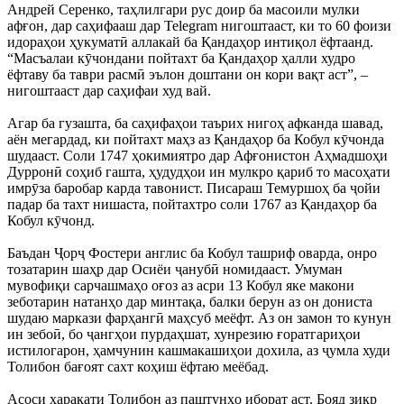
Андрей Серенко, таҳлилгари рус доир ба масоили мулки
афғон, дар саҳифааш дар Telegram нигоштааст, ки то 60 фоизи
идораҳои ҳукуматӣ аллакай ба Қандаҳор интиқол ёфтаанд.
“Масъалаи кӯчондани пойтахт ба Қандаҳор ҳалли худро
ёфтаву ба таври расмӣ эълон доштани он кори вақт аст”, –
нигоштааст дар саҳифаи худ вай.
Агар ба гузашта, ба саҳифаҳои таърих нигоҳ афканда шавад,
аён мегардад, ки пойтахт маҳз аз Қандаҳор ба Кобул кӯчонда
шудааст. Соли 1747 ҳокимиятро дар Афғонистон Аҳмадшоҳи
Дурронӣ соҳиб гашта, ҳудудҳои ин мулкро қариб то масоҳати
имрӯза баробар карда тавонист. Писараш Темуршоҳ ба ҷойи
падар ба тахт нишаста, пойтахтро соли 1767 аз Қандаҳор ба
Кобул кӯчонд.
Баъдан Ҷорҷ Фостери англис ба Кобул ташриф оварда, онро
тозатарин шаҳр дар Осиёи ҷанубӣ номидааст. Умуман
мувофиқи сарчашмаҳо оғоз аз асри 13 Кобул яке макони
зеботарин натанҳо дар минтақа, балки берун аз он дониста
шудаю маркази фарҳангӣ маҳсуб меёфт. Аз он замон то кунун
ин зебоӣ, бо ҷангҳои пурдаҳшат, хунрезию ғоратгариҳои
истилогарон, ҳамчунин кашмакашиҳои дохила, аз ҷумла худи
Толибон бағоят сахт коҳиш ёфтаю меёбад.
Асоси ҳаракати Толибон аз паштунҳо иборат аст. Бояд зикр