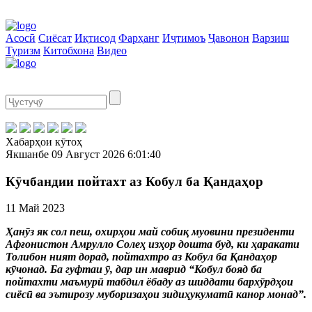
Асосӣ
Сиёсат
Иқтисод
Фарҳанг
Иҷтимоъ
Ҷавонон
Варзиш
Туризм
Китобхона
Видео
Хабарҳои кӯтоҳ
Якшанбе
09 Август 2026
6:01:40
Кӯчбандии пойтахт аз Кобул ба Қандаҳор
11 Май 2023
Ҳанӯз як сол пеш, охирҳои май собиқ муовини президенти
Афғонистон Амрулло Солеҳ изҳор дошта буд, ки ҳаракати
Толибон ният дорад, пойтахтро аз Кобул ба Қандаҳор
кӯчонад. Ба гуфтаи ӯ, дар ин маврид “Кобул бояд ба
пойтахти маъмурӣ табдил ёбаду аз шиддати бархӯрдҳои
сиёсӣ ва эътирозу муборизаҳои зидиҳукуматӣ канор монад”.