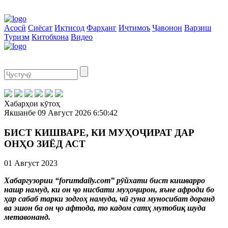
Асосӣ
Сиёсат
Иқтисод
Фарҳанг
Иҷтимоъ
Ҷавонон
Варзиш
Туризм
Китобхона
Видео
Хабарҳои кӯтоҳ
Якшанбе
09 Август 2026
6:50:42
БИСТ КИШВАРЕ, КИ МУҲОҶИРАТ ДАР
ОНҲО ЗИЁД АСТ
01 Август 2023
Хабаргузории “forumdaily.com” рӯйхати бист кишварро
нашр намуд, ки он ҷо нисбати муҳоҷирон, яъне афроди бо
ҳар сабаб тарки зодгоҳ намуда, чӣ гуна муносибат доранд
ва эшон ба он ҷо афтода, то кадом сатҳ мутобиқ шуда
метавонанд.