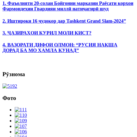
1. Фаъолияти 20-солаи Бойгонии марказии Раёсати корҳои
Фармондеҳии Гвардияи миллӣ натиҷагирӣ шуд
2. Иштироки 16 ҷудокор дар Tashkent Grand Slam-2024”
3. ҶАЗИРАҲОИ КУРИЛ МОЛИ КИСТ?
4. ВАЗОРАТИ ДИФОИ ОЛМОН: “РУСИЯ НАҚША
ДОРАД БА МО ҲАМЛА КУНАД”
Рӯзнома
Фото