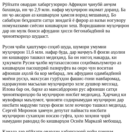
Рӯйхати овардаи хабаргузориро Африқои ҷанубӣ анҷом
бахшида, ин ҷо 2,9 млн. нафар муҳоҷирон иқомат доранд. Ба
ин ҷо аксаран аз кишварҳои ҳамсоя ворид мешаванд. Бо
сабабҳои беҳдошти сатҳи зиндагӣ ё фирор аз вазъи ногувору
номуназзами сиёсии кишварҳои хеш. Воридшавии муҳоҷирон
дар ин мулк боиси афзудани ҳисси бегонабадбинӣ ва
ҷинояткориҳо шудааст.
Русия ҷойи ҳаштумро соҳиб шуда, шумори умумии
муҳоҷирон 11,6 млн. нафар буда, дар маҷмуъ 8 фоизи аҳолии
ин кишварро ташкил медиҳанд. Ба он нигоҳ накарда, ки
ҳукумати Русия ҷалби мутахассисони соҳибмаълумотро аз
кишварҳои пасошурвӣ пазируфта ва онро чун воситаи
афзоиши аҳолӣ ба кор мебарад, лек афзудани одамбадбинӣ
миёни русҳо, махсусан гурӯҳҳои фашис-тони навбаромад,
идоракунии масъалаи муҳоҷиратро хеле душвор месозад.
Илова бар он, бархе аз мансабдорони рус афзоиши сатҳи
ҷинояткориҳоро ба муҳоҷирон нисбат медиҳанд. Ҳарчанд ки
мувофиқи маълумот, ҷинояти содирнамудаи муҳоҷирон дар
нисбати мардуми таҳҷо фоизи хеле ночизро ташкил медиҳад.
Сергей Миронов ҳамчун депутат пайваста нисбати
муҳоҷирон суханҳои носазо гуфта, ҳоло хоҳони ҷорӣ
намудани раводид бо кишварҳои Осиёи Марказӣ мебошад.
Канада дар рӯйхати овардаи хабаргузорӣ ҷойи панҷум