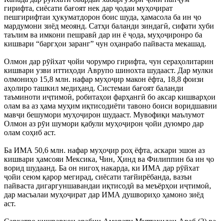
гирифта, сиёсати бағоят нек дар ҷодаи муҳоҷират
пешгирифтаи ҳукуматдорон боис шуда, ҳамасола ба ин ҷо
мардумони зиёд меоянд. Сатҳи баланди зиндагӣ, сифати хуби
таълим ва имкони пешравӣ дар ин ё ҷода, муҳоҷиронро ба
кишвари “баргҳои заранг” чун оҳанрабо пайваста мекашад.
Олмон дар рӯйхат ҷойи чорумро гирифта, чун сераҳолитарин
кишвари узви иттиҳоди Аврупо шинохта шудааст. Дар мулки
олмониҳо 15,8 млн. нафар муҳоҷир макон ёфта, 18,8 фоизи
аҳолиро ташкил медиҳанд. Системаи бағоят баланди
таъминоти иҷтимоӣ, робитаҳои фарҳангӣ бо аксар кишварҳои
олам ва аз ҳама муҳим иқтисодиёти тавоно боиси воридшавии
мавҷи бешумори муҳоҷирон шудааст. Мувофиқи маълумот
Олмон аз рӯи шумори қабули муҳоҷирон ҷойи дуюмро дар
олам соҳиб аст.
Ба ИМА 50,6 млн. нафар муҳоҷир роҳ ёфта, аскари эшон аз
кишвари ҳамсояи Мексика, Чин, Ҳинд ва Филиппин ба ин ҷо
ворид шудаанд. Ба он нигоҳ накарда, ки ИМА дар рӯйхат
ҷойи сеюм қарор мегирад, сиёсати тағйирёбанда, вазъи
пайваста дигаргуншавандаи иқтисодӣ ва меъёрҳои иҷтимоӣ,
дар масъалаи муҳоҷират дар ИМА душвориҳо ҳамоно зиёд
аст.