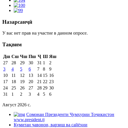
Назарсанҷӣ
У вас нет прав на участие в данном опросе.
Тақвим
Дш
Сш
Чш
Пш
Ҷ
Ш
Яш
27
28
29
30
31
1
2
3
4
5
6
7
8
9
10
11
12
13
14
15
16
17
18
19
20
21
22
23
24
25
26
27
28
29
30
31
1
2
3
4
5
6
Август 2026 c.
Cомонаи Президенти Ҷумҳурии Тоҷикистон
www.president.tj
Кумитаи ҷавонон, варзиш ва сайёҳии