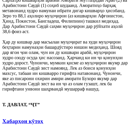
Сархатро кишварҳои арабии Аморати Муттаҳидаи Араб (2) ва
Арабистони Саудӣ (1) соҳиб шудаанд. Аморатиҳо барҳақ
метавонанд худро намунаи ибрати дигар кишварҳо ҳисобанд.
Зеро то 88,1 аҳолиро муҳоҷирон (аз кишварҳои Афғонистон,
Ҳинд, Покистон, Бангладеш, Филипиин) ташкил медиҳад.
Дар Арабистони Саудӣ саҳми муҳоҷирон дар рӯйхати аҳолӣ
38,6 фоиз аст.
Ҳар ду кишвар дар масъалаи муҳоҷират ва худи муҳоҷирон
беҳтарин намунаҳои башардӯстиро нишон медиҳанд. Шояд
дар ягон ҷои олам, чун ин ду кишвари арабӣ, муҳоҷирон
худро озоду осуда ҳис насозанд. Ҳарчанд ки ин ҷо қонунҳои
худро дорост. Чунончи, мумкин қисме аз муҳоҷирон якумр дар
Арабистони Саудӣ зист намоянд. Лек аз боиси қонунҳои
махсус, табааи ин кишварро гирифта натавонанд. Чунончи,
яке аз писарони охирин амири аморати Бухоро якумр дар
Арабистони Саудӣ зист ва ин ҷо аз олам гузашт, лек ба
гирифтани унвони шаҳрвандӣ мушарраф нашуд.
Т. ДАВЛАТ,
“ҶТ”
Хабарҳои кӯтоҳ