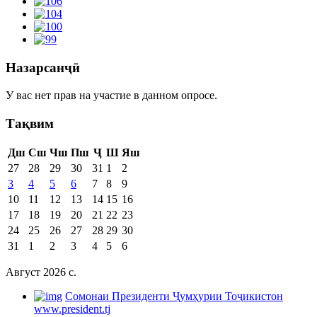
Назарсанҷӣ
У вас нет прав на участие в данном опросе.
Тақвим
Дш
Сш
Чш
Пш
Ҷ
Ш
Яш
27
28
29
30
31
1
2
3
4
5
6
7
8
9
10
11
12
13
14
15
16
17
18
19
20
21
22
23
24
25
26
27
28
29
30
31
1
2
3
4
5
6
Август 2026 c.
Cомонаи Президенти Ҷумҳурии Тоҷикистон
www.president.tj