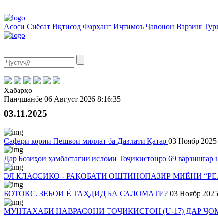
Асосӣ
Сиёсат
Иқтисод
Фарҳанг
Иҷтимоъ
Ҷавонон
Варзиш
Тур
Хабарҳо
Панҷшанбе
06 Август 2026
8:16:35
03.11.2025
Сафари кории Пешвои миллат ба Давлати Қатар
03 Ноябр 2025
Дар Бозиҳои ҳамбастагии исломӣ Тоҷикистонро 69 варзишгар 
ЭЛ КЛАССИКО - РАҚОБАТИ ОШТИНОПАЗИР МИЁНИ “РЕ
БОТОКС. ЗЕБОӢ Ё ТАҲДИД БА САЛОМАТӢ?
03 Ноябр 2025
МУНТАХАБИ НАВРАСОНИ ТОҶИКИСТОН (U-17) ДАР ҶО