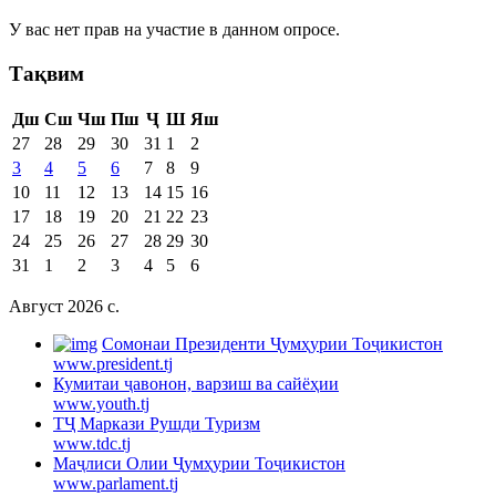
У вас нет прав на участие в данном опросе.
Тақвим
Дш
Сш
Чш
Пш
Ҷ
Ш
Яш
27
28
29
30
31
1
2
3
4
5
6
7
8
9
10
11
12
13
14
15
16
17
18
19
20
21
22
23
24
25
26
27
28
29
30
31
1
2
3
4
5
6
Август 2026 c.
Cомонаи Президенти Ҷумҳурии Тоҷикистон
www.president.tj
Кумитаи ҷавонон, варзиш ва сайёҳии
www.youth.tj
ТҶ Маркази Рушди Туризм
www.tdc.tj
Маҷлиси Олии Ҷумҳурии Тоҷикистон
www.parlament.tj