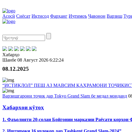
Асосӣ
Сиёсат
Иқтисод
Фарҳанг
Иҷтимоъ
Ҷавонон
Варзиш
Тур
Хабарҳо
Шанбе
08 Август 2026
6:22:24
08.12.2025
“ИСТИҚЛОЛ” ПЕШ АЗ МАВСИМ ҚАҲРАМОНИ ТОҶИКИС
Варзишгарони тоҷик дар Tokyo Grand Slam бе медал монданд
0
Хабарҳои кӯтоҳ
1. Фаъолияти 20-солаи Бойгонии марказии Раёсати корҳои
2. Иштироки 16 ҷудокор дар Tashkent Grand Slam-2024”