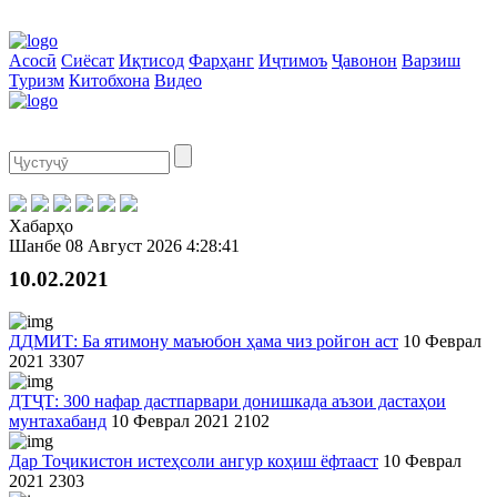
Асосӣ
Сиёсат
Иқтисод
Фарҳанг
Иҷтимоъ
Ҷавонон
Варзиш
Туризм
Китобхона
Видео
Хабарҳо
Шанбе
08 Август 2026
4:28:41
10.02.2021
ДДМИТ: Ба ятимону маъюбон ҳама чиз ройгон аст
10 Феврал
2021
3307
ДТҶТ: 300 нафар дастпарвари донишкада аъзои дастаҳои
мунтахабанд
10 Феврал 2021
2102
Дар Тоҷикистон истеҳсоли ангур коҳиш ёфтааст
10 Феврал
2021
2303