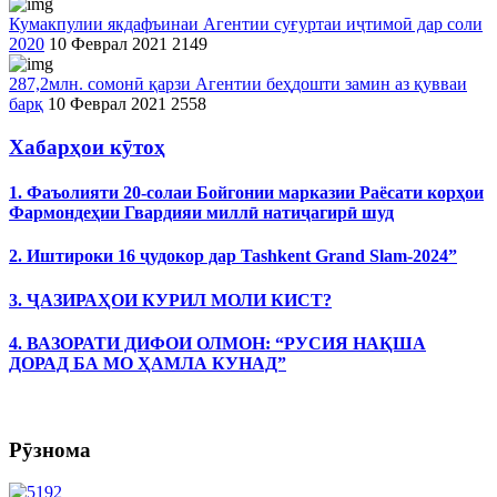
Кумакпулии якдафъинаи Агентии суғуртаи иҷтимоӣ дар соли
2020
10 Феврал 2021
2149
287,2млн. сомонӣ қарзи Агентии беҳдошти замин аз қувваи
барқ
10 Феврал 2021
2558
Хабарҳои кӯтоҳ
1. Фаъолияти 20-солаи Бойгонии марказии Раёсати корҳои
Фармондеҳии Гвардияи миллӣ натиҷагирӣ шуд
2. Иштироки 16 ҷудокор дар Tashkent Grand Slam-2024”
3. ҶАЗИРАҲОИ КУРИЛ МОЛИ КИСТ?
4. ВАЗОРАТИ ДИФОИ ОЛМОН: “РУСИЯ НАҚША
ДОРАД БА МО ҲАМЛА КУНАД”
Рӯзнома