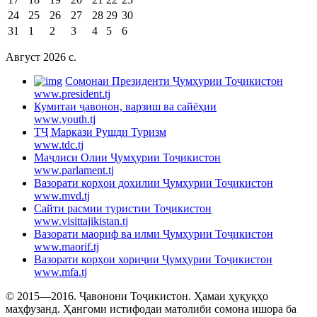
24
25
26
27
28
29
30
31
1
2
3
4
5
6
Август 2026 c.
Cомонаи Президенти Ҷумҳурии Тоҷикистон
www.president.tj
Кумитаи ҷавонон, варзиш ва сайёҳии
www.youth.tj
ТҶ Маркази Рушди Туризм
www.tdc.tj
Маҷлиси Олии Ҷумҳурии Тоҷикистон
www.parlament.tj
Вазорати корҳои дохилии Ҷумҳурии Тоҷикистон
www.mvd.tj
Сайти расмии туристии Тоҷикистон
www.visittajikistan.tj
Вазорати маориф ва илми Ҷумҳурии Тоҷикистон
www.maorif.tj
Вазорати корҳои хориҷии Ҷумҳурии Тоҷикистон
www.mfa.tj
© 2015—2016. Ҷавонони Тоҷикистон. Ҳамаи ҳуқуқҳо
маҳфузанд. Ҳангоми истифодаи матолиби сомона ишора ба