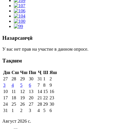
Назарсанҷӣ
У вас нет прав на участие в данном опросе.
Тақвим
Дш
Сш
Чш
Пш
Ҷ
Ш
Яш
27
28
29
30
31
1
2
3
4
5
6
7
8
9
10
11
12
13
14
15
16
17
18
19
20
21
22
23
24
25
26
27
28
29
30
31
1
2
3
4
5
6
Август 2026 c.