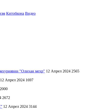
изм
Китобхона
Видео
ҷумҳуриявии "Олиҳаи меҳр"
12 Апрел 2024
2565
12 Апрел 2024
1697
2000
4
2672
”
12 Апрел 2024
3144