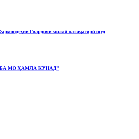
 Фармондеҳии Гвардияи миллӣ натиҷагирӣ шуд
 БА МО ҲАМЛА КУНАД”