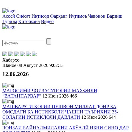
Асосӣ
Сиёсат
Иқтисод
Фарҳанг
Иҷтимоъ
Ҷавонон
Варзиш
Туризм
Китобхона
Видео
Хабарҳо
Шанбе
08 Август 2026
9:02:13
12.06.2026
МАРОСИМИ ҶОИЗАСУПОРИИ МАҲФИЛИ
“ВАТАНПАРВАР”
12 Июн 2026
466
МАШВАРАТИ КОРИИ ПЕШВОИ МИЛЛАТ ДОИР БА
ОМОДАГӢ БА ИСТИҚБОЛИ ҶАШНИ ТАЪРИХИИ 35-
СОЛАГИИ ИСТИҚЛОЛИ ДАВЛАТӢ
12 Июн 2026
644
ҶОИЗАИ БАЙНАЛМИЛАЛИИ АБӮАЛӢ ИБНИ СИНО ДАР