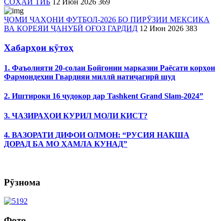
СОҲАИ ТИБ
12 Июн 2026
369
ҶОМИ ҶАҲОНИ ФУТБОЛ-2026 БО ПИРӮЗИИ МЕКСИКА
ВА КОРЕЯИ ҶАНУБӢ ОҒОЗ ГАРДИД
12 Июн 2026
383
Хабарҳои кӯтоҳ
1. Фаъолияти 20-солаи Бойгонии марказии Раёсати корҳои
Фармондеҳии Гвардияи миллӣ натиҷагирӣ шуд
2. Иштироки 16 ҷудокор дар Tashkent Grand Slam-2024”
3. ҶАЗИРАҲОИ КУРИЛ МОЛИ КИСТ?
4. ВАЗОРАТИ ДИФОИ ОЛМОН: “РУСИЯ НАҚША
ДОРАД БА МО ҲАМЛА КУНАД”
Рӯзнома
Фото