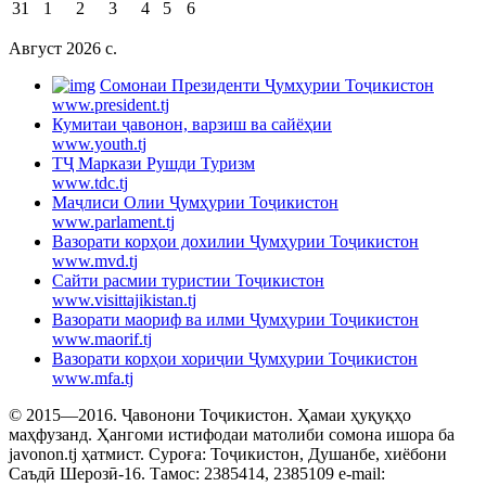
31
1
2
3
4
5
6
Август 2026 c.
Cомонаи Президенти Ҷумҳурии Тоҷикистон
www.president.tj
Кумитаи ҷавонон, варзиш ва сайёҳии
www.youth.tj
ТҶ Маркази Рушди Туризм
www.tdc.tj
Маҷлиси Олии Ҷумҳурии Тоҷикистон
www.parlament.tj
Вазорати корҳои дохилии Ҷумҳурии Тоҷикистон
www.mvd.tj
Сайти расмии туристии Тоҷикистон
www.visittajikistan.tj
Вазорати маориф ва илми Ҷумҳурии Тоҷикистон
www.maorif.tj
Вазорати корҳои хориҷии Ҷумҳурии Тоҷикистон
www.mfa.tj
© 2015—2016. Ҷавонони Тоҷикистон. Ҳамаи ҳуқуқҳо
маҳфузанд. Ҳангоми истифодаи матолиби сомона ишора ба
javonon.tj ҳатмист. Суроға: Тоҷикистон, Душанбе, хиёбони
Саъдӣ Шерозӣ-16. Тамос: 2385414, 2385109 e-mail: