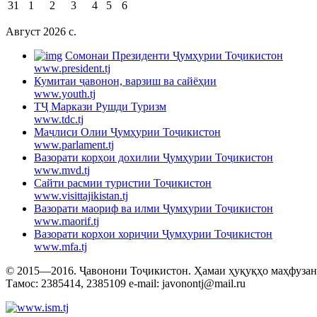
31
1
2
3
4
5
6
Август 2026 c.
Cомонаи Президенти Ҷумҳурии Тоҷикистон
www.president.tj
Кумитаи ҷавонон, варзиш ва сайёҳии
www.youth.tj
ТҶ Маркази Рушди Туризм
www.tdc.tj
Маҷлиси Олии Ҷумҳурии Тоҷикистон
www.parlament.tj
Вазорати корҳои дохилии Ҷумҳурии Тоҷикистон
www.mvd.tj
Сайти расмии туристии Тоҷикистон
www.visittajikistan.tj
Вазорати маориф ва илми Ҷумҳурии Тоҷикистон
www.maorif.tj
Вазорати корҳои хориҷии Ҷумҳурии Тоҷикистон
www.mfa.tj
© 2015—2016. Ҷавонони Тоҷикистон. Ҳамаи ҳуқуқҳо маҳфузанд.
Тамос: 2385414, 2385109 e-mail: javonontj@mail.ru