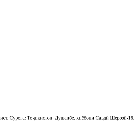
ист. Суроға: Тоҷикистон, Душанбе, хиёбони Саъдӣ Шерозӣ-16.