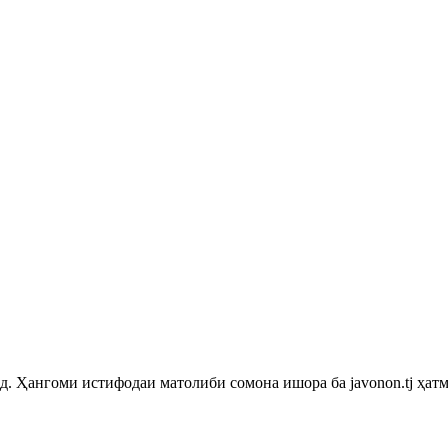
 Ҳангоми истифодаи матолиби сомона ишора ба javonon.tj ҳатм