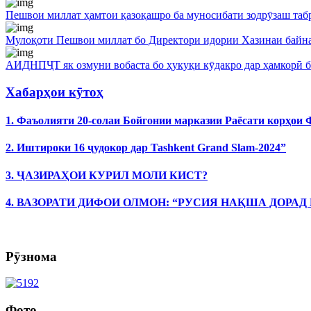
Пешвои миллат ҳамтои қазоқашро ба муносибати зодрӯзаш таб
Мулоқоти Пешвои миллат бо Директори идории Хазинаи байн
АИДНПҶТ як озмуни вобаста бо ҳукуқи кӯдакро дар ҳамкорӣ
Хабарҳои кӯтоҳ
1. Фаъолияти 20-солаи Бойгонии марказии Раёсати корҳои
2. Иштироки 16 ҷудокор дар Tashkent Grand Slam-2024”
3. ҶАЗИРАҲОИ КУРИЛ МОЛИ КИСТ?
4. ВАЗОРАТИ ДИФОИ ОЛМОН: “РУСИЯ НАҚША ДОРАД
Рӯзнома
Фото