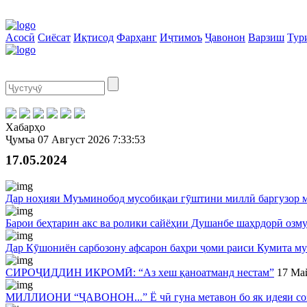
Асосӣ
Сиёсат
Иқтисод
Фарҳанг
Иҷтимоъ
Ҷавонон
Варзиш
Тур
Хабарҳо
Ҷумъа
07 Август 2026
7:33:53
17.05.2024
Дар ноҳияи Муъминобод мусобиқаи гӯштини миллӣ баргузор 
Барои беҳтарин акс ва ролики сайёҳии Душанбе шаҳрдорӣ озму
Дар Кӯшониён сарбозону афсарон баҳри ҷоми раиси Кумита му
СИРОҶИДДИН ИКРОМӢ: “Аз хеш қаноатманд нестам”
17 Ма
МИЛЛИОНИ “ҶАВОНОН...” Ё чӣ гуна метавон бо як идеяи соза