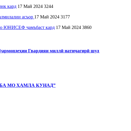
рик кард
17 Май 2024
3244
алмилалии асъор
17 Май 2024
3177
 бо ЮНИСЕФ ҷамъбаст кард
17 Май 2024
3860
 Фармондеҳии Гвардияи миллӣ натиҷагирӣ шуд
 БА МО ҲАМЛА КУНАД”