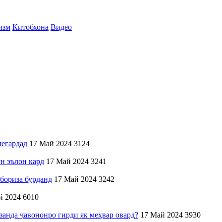
изм
Китобхона
Видео
мегардад
17 Май 2024
3124
н эълон кард
17 Май 2024
3241
бориза бурданд
17 Май 2024
3242
й 2024
6010
нда ҷавононро гирди як меҳвар овард?
17 Май 2024
3930