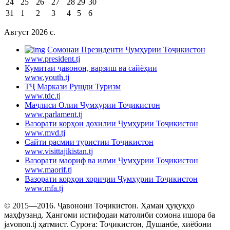
24
25
26
27
28
29
30
31
1
2
3
4
5
6
Август 2026 c.
Cомонаи Президенти Ҷумҳурии Тоҷикистон
www.president.tj
Кумитаи ҷавонон, варзиш ва сайёҳии
www.youth.tj
ТҶ Маркази Рушди Туризм
www.tdc.tj
Маҷлиси Олии Ҷумҳурии Тоҷикистон
www.parlament.tj
Вазорати корҳои дохилии Ҷумҳурии Тоҷикистон
www.mvd.tj
Сайти расмии туристии Тоҷикистон
www.visittajikistan.tj
Вазорати маориф ва илми Ҷумҳурии Тоҷикистон
www.maorif.tj
Вазорати корҳои хориҷии Ҷумҳурии Тоҷикистон
www.mfa.tj
© 2015—2016. Ҷавонони Тоҷикистон. Ҳамаи ҳуқуқҳо
маҳфузанд. Ҳангоми истифодаи матолиби сомона ишора ба
javonon.tj ҳатмист. Суроға: Тоҷикистон, Душанбе, хиёбони