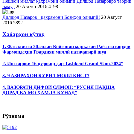
Пешвои миллат қаҳрамони олимпӣ Дилшод Назаровро табрик
намуд
20 Август 2016
4198
Дилшод Назаров - қаҳрамони Бозиҳои олимпӣ!
20 Август
2016
5892
Хабарҳои кӯтоҳ
1. Фаъолияти 20-солаи Бойгонии марказии Раёсати корҳои
Фармондеҳии Гвардияи миллӣ натиҷагирӣ шуд
2. Иштироки 16 ҷудокор дар Tashkent Grand Slam-2024”
3. ҶАЗИРАҲОИ КУРИЛ МОЛИ КИСТ?
4. ВАЗОРАТИ ДИФОИ ОЛМОН: “РУСИЯ НАҚША
ДОРАД БА МО ҲАМЛА КУНАД”
Рӯзнома