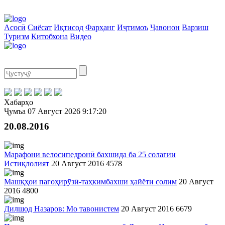
Асосӣ
Сиёсат
Иқтисод
Фарҳанг
Иҷтимоъ
Ҷавонон
Варзиш
Туризм
Китобхона
Видео
Хабарҳо
Ҷумъа
07 Август 2026
9:17:20
20.08.2016
Марафони велосипедронӣ бахшида ба 25 солагии
Истиқлолият
20 Август 2016
4578
Машқҳои пагоҳирӯзӣ-таҳкимбахши ҳайёти солим
20 Август
2016
4800
Дилшод Назаров: Мо тавонистем
20 Август 2016
6679