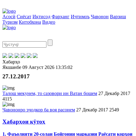
Асосӣ
Сиёсат
Иқтисод
Фарҳанг
Иҷтимоъ
Ҷавонон
Варзиш
Туризм
Китобхона
Видео
Хабарҳо
Якшанбе
09 Август 2026
13:35:02
27.12.2017
Талош мекунем, то сазовори ин Ватан бошем
27 Декабр 2017
4115
Ҷавононро эҷодкор ба воя расонем
27 Декабр 2017
2549
Хабарҳои кӯтоҳ
1. Фаъолияти 20-солаи Бойгонии марказии Раёсати корҳои