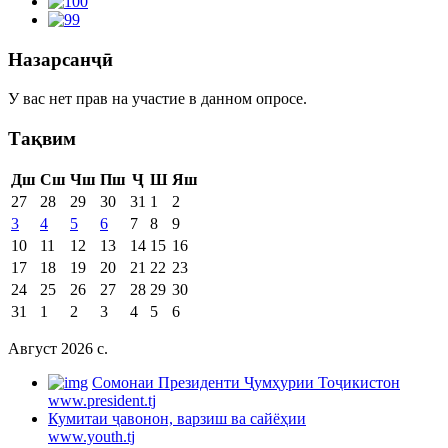
Назарсанҷӣ
У вас нет прав на участие в данном опросе.
Тақвим
Дш
Сш
Чш
Пш
Ҷ
Ш
Яш
27
28
29
30
31
1
2
3
4
5
6
7
8
9
10
11
12
13
14
15
16
17
18
19
20
21
22
23
24
25
26
27
28
29
30
31
1
2
3
4
5
6
Август 2026 c.
Cомонаи Президенти Ҷумҳурии Тоҷикистон
www.president.tj
Кумитаи ҷавонон, варзиш ва сайёҳии
www.youth.tj