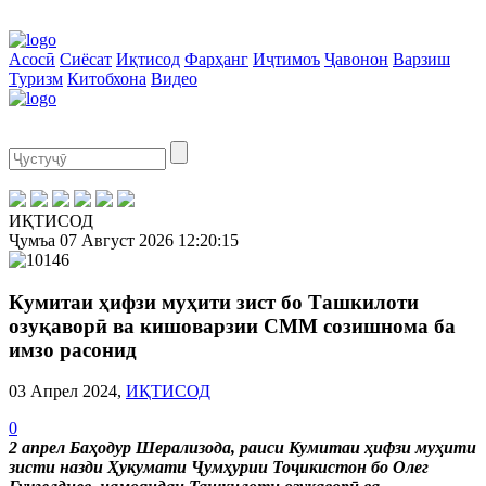
Асосӣ
Сиёсат
Иқтисод
Фарҳанг
Иҷтимоъ
Ҷавонон
Варзиш
Туризм
Китобхона
Видео
ИҚТИСОД
Ҷумъа
07 Август 2026
12:20:15
Кумитаи ҳифзи муҳити зист бо Ташкилоти
озуқаворӣ ва кишоварзии СММ созишнома ба
имзо расонид
03 Апрел 2024,
ИҚТИСОД
0
2 апрел Баҳодур Шерализода, раиси Кумитаи ҳифзи муҳити
зисти назди Ҳукумати Ҷумҳурии Тоҷикистон бо Олег