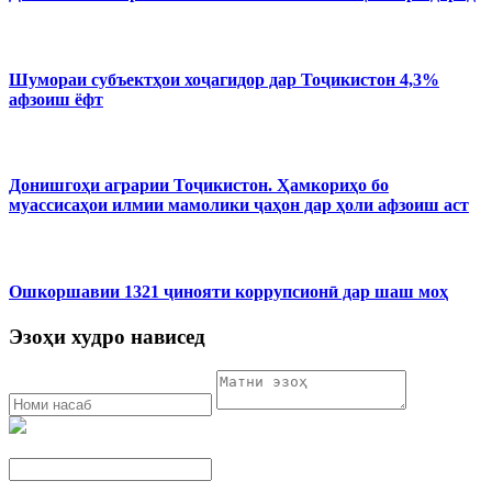
Шумораи субъектҳои хоҷагидор дар Тоҷикистон 4,3%
афзоиш ёфт
Донишгоҳи аграрии Тоҷикистон. Ҳамкориҳо бо
муассисаҳои илмии мамолики ҷаҳон дар ҳоли афзоиш аст
Ошкоршавии 1321 ҷинояти коррупсионӣ дар шаш моҳ
Эзоҳи худро нависед