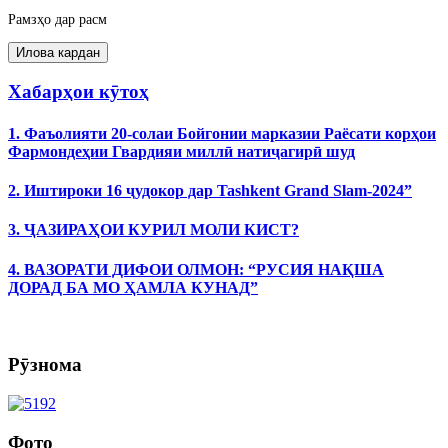
Рамзҳо дар расм
Хабарҳои кӯтоҳ
1. Фаъолияти 20-солаи Бойгонии марказии Раёсати корҳои
Фармондеҳии Гвардияи миллӣ натиҷагирӣ шуд
2. Иштироки 16 ҷудокор дар Tashkent Grand Slam-2024”
3. ҶАЗИРАҲОИ КУРИЛ МОЛИ КИСТ?
4. ВАЗОРАТИ ДИФОИ ОЛМОН: “РУСИЯ НАҚША
ДОРАД БА МО ҲАМЛА КУНАД”
Рӯзнома
Фото