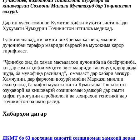
Гучгелдиев, намояндаи Ташкилоти озуқаворӣ ва
кишоварзии Созмони Милали Муттаҳид дар Тоҷикистон
вохӯрд.
Дар ин хусус сомонаи Кумитаи ҳифзи муҳити зисти назди
Ҳукумати Ҷумҳурии Тоҷикистон иттилоъ медиҳад.
Гуфта мешавад, ки зимни вохӯрӣ масъалаи ҳамкории
дуҷонибаи тарафҳо мавриди баррасӣ ва муҳокима қарор
гирифтааст.
“Ҷонибҳо оид ба ҳамаи масъалаҳои дуҷониба ва бисёрҷониба,
ки дар самти ҳифзи муҳити зист мавриди таваҷҷуҳ қарор дода
шуда, ба мувофиқа расиданд”,- омадааст дар хабари мазкур.
Ҳамчунин, дар фарҷоми вохурӣ миёни Маркази миллии
амалҳо оид ба ҳифзи муҳити зисти Кумита ва Ташкилоти
озуқаворӣ ва кишоварзӣ созишномаи ҳамкорӣ дар самти
ҳифзи гуногунии агробиологӣ ва захираҳои генетикӣ дар
Тоҷикистон ба имзо расид.
Хабарҳои дигар
ДКМТ бо 63 корхонаи саноатӣ созишномаи ҳамкорӣ дорад