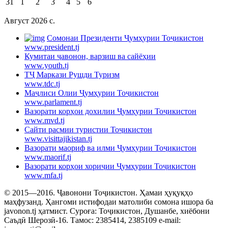
31
1
2
3
4
5
6
Август 2026 c.
Cомонаи Президенти Ҷумҳурии Тоҷикистон
www.president.tj
Кумитаи ҷавонон, варзиш ва сайёҳии
www.youth.tj
ТҶ Маркази Рушди Туризм
www.tdc.tj
Маҷлиси Олии Ҷумҳурии Тоҷикистон
www.parlament.tj
Вазорати корҳои дохилии Ҷумҳурии Тоҷикистон
www.mvd.tj
Сайти расмии туристии Тоҷикистон
www.visittajikistan.tj
Вазорати маориф ва илми Ҷумҳурии Тоҷикистон
www.maorif.tj
Вазорати корҳои хориҷии Ҷумҳурии Тоҷикистон
www.mfa.tj
© 2015—2016. Ҷавонони Тоҷикистон. Ҳамаи ҳуқуқҳо
маҳфузанд. Ҳангоми истифодаи матолиби сомона ишора ба
javonon.tj ҳатмист. Суроға: Тоҷикистон, Душанбе, хиёбони
Саъдӣ Шерозӣ-16. Тамос: 2385414, 2385109 e-mail: