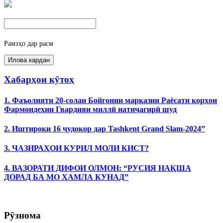
Рамзҳо дар расм
Хабарҳои кӯтоҳ
1. Фаъолияти 20-солаи Бойгонии марказии Раёсати корҳои
Фармондеҳии Гвардияи миллӣ натиҷагирӣ шуд
2. Иштироки 16 ҷудокор дар Tashkent Grand Slam-2024”
3. ҶАЗИРАҲОИ КУРИЛ МОЛИ КИСТ?
4. ВАЗОРАТИ ДИФОИ ОЛМОН: “РУСИЯ НАҚША
ДОРАД БА МО ҲАМЛА КУНАД”
Рӯзнома