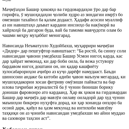
Маҷмӯаҳои Башир ҳикояҳо ва гирдовардаҳои ӯро дар бар
гирифта, ӯ мушоҳидаҳои ҷолиби худро аз зиндагии имрӯз бо
омезиши тахайюл ба қалам додааст. Ҳадафи асосии муаллиф
аз ин навиштаҳо даъват кардани инсонҳо ба накӯкорӣ ва
хайрхоҳӣ ба дигарон буда, вай ба тамоми мавҷудоти олам бо
чашми меҳру муҳаббат менигарад.
Нависанда Неъматулло Худойбахш, муҳаррири маҷмӯаи
«Дидор» дар пешгуфтор навиштааст: “Ба ростӣ, ба синну соли
нависандаи ҷавони умедбахш Башир Усмон нигоҳ карда, кас
дар ҳайрат мемонад, ки дар боби оила, ба вежа устувору
бардавом нигоҳ доштани он, ин қадар кашфиёту
хулосабарориҳои аҷибро аз куҷо дарёфт намудааст. Баъди
шиносоии андаке ба китоби адиби ҷавон маълум мегардад, ки
мушоҳидакории хосаи фитриву омӯзиши пайваста ва бар
илова таҷрибаи журналистӣ ба ӯ чунин биниши борику
дониши фаровонро ато кардаанд. Ҳар як ҳикоя ва гирдовардаи
Башир дар маҷмӯа дар мавзӯи оилаву оиладорӣ дар худ чунин
маъниҳои бикреро нуҳуфта дорад, ки ҳар хонанда онҳоро ба
осонӣ дарк, қабул ва ҳазм мекунад ва интихоби мавзӯву
таҳқиқи он аз ҷониби нависандаи умедбахши мо айни муддао
ва сазовори таҳсин аст”.