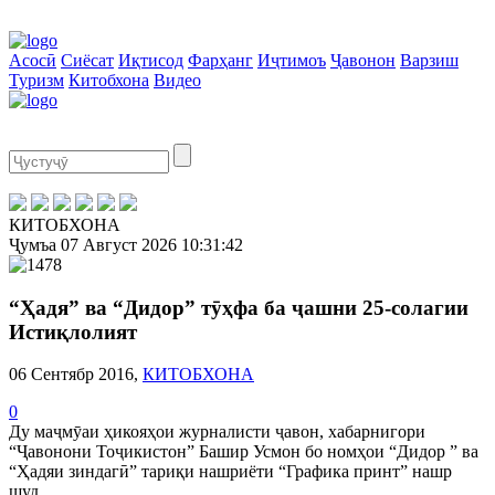
Асосӣ
Сиёсат
Иқтисод
Фарҳанг
Иҷтимоъ
Ҷавонон
Варзиш
Туризм
Китобхона
Видео
КИТОБХОНА
Ҷумъа
07 Август 2026
10:31:42
“Ҳадя” ва “Дидор” тӯҳфа ба ҷашни 25-солагии
Истиқлолият
06 Сентябр 2016,
КИТОБХОНА
0
Ду маҷмӯаи ҳикояҳои журналисти ҷавон, хабарнигори
“Ҷавонони Тоҷикистон” Башир Усмон бо номҳои “Дидор ” ва
“Ҳадяи зиндагӣ” тариқи нашриёти “Графика принт” нашр
шуд.