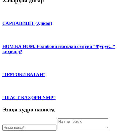
Хабарҳои дигар
САРНАВИШТ (Ҳикоя)
НОМ БА НОМ. Ғолибони имсолаи озмуни “Фурӯғ...”
киҳоянд?
“ОФТОБИ ВАТАН”
“ШАСТ БАҲОРИ УМР”
Эзоҳи худро нависед