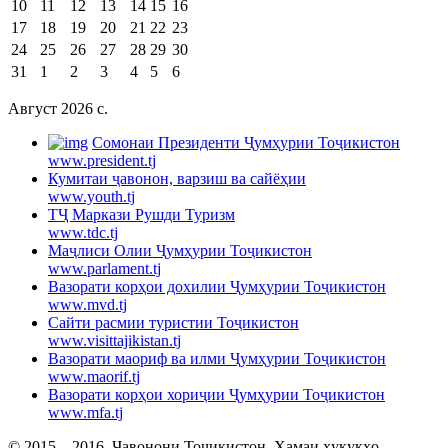
10
11
12
13
14
15
16
17
18
19
20
21
22
23
24
25
26
27
28
29
30
31
1
2
3
4
5
6
Август 2026 c.
Cомонаи Президенти Ҷумҳурии Тоҷикистон
www.president.tj
Кумитаи ҷавонон, варзиш ва сайёҳии
www.youth.tj
ТҶ Маркази Рушди Туризм
www.tdc.tj
Маҷлиси Олии Ҷумҳурии Тоҷикистон
www.parlament.tj
Вазорати корҳои дохилии Ҷумҳурии Тоҷикистон
www.mvd.tj
Сайти расмии туристии Тоҷикистон
www.visittajikistan.tj
Вазорати маориф ва илми Ҷумҳурии Тоҷикистон
www.maorif.tj
Вазорати корҳои хориҷии Ҷумҳурии Тоҷикистон
www.mfa.tj
© 2015—2016. Ҷавонони Тоҷикистон. Ҳамаи ҳуқуқҳо