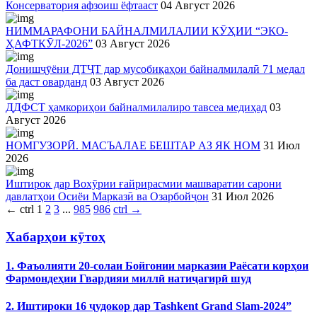
Консерватория афзоиш ёфтааст
04 Август 2026
НИММАРАФОНИ БАЙНАЛМИЛАЛИИ КӮҲИИ “ЭКО-
ҲАФТКӮЛ-2026”
03 Август 2026
Донишҷӯёни ДТҶТ дар мусобиқаҳои байналмилалӣ 71 медал
ба даст оварданд
03 Август 2026
ДДФСТ ҳамкориҳои байналмилалиро тавсеа медиҳад
03
Август 2026
НОМГУЗОРӢ. МАСЪАЛАЕ БЕШТАР АЗ ЯК НОМ
31 Июл
2026
Иштирок дар Вохӯрии ғайрирасмии машваратии сарони
давлатҳои Осиёи Марказӣ ва Озарбойҷон
31 Июл 2026
←
ctrl
1
2
3
...
985
986
ctrl
→
Хабарҳои кӯтоҳ
1. Фаъолияти 20-солаи Бойгонии марказии Раёсати корҳои
Фармондеҳии Гвардияи миллӣ натиҷагирӣ шуд
2. Иштироки 16 ҷудокор дар Tashkent Grand Slam-2024”