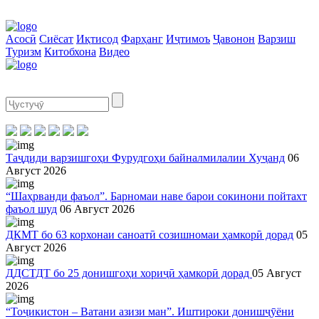
Асосӣ
Сиёсат
Иқтисод
Фарҳанг
Иҷтимоъ
Ҷавонон
Варзиш
Туризм
Китобхона
Видео
Таҷдиди варзишгоҳи Фурудгоҳи байналмилалии Хуҷанд
06
Август 2026
“Шаҳрванди фаъол”. Барномаи наве барои сокинони пойтахт
фаъол шуд
06 Август 2026
ДКМТ бо 63 корхонаи саноатӣ созишномаи ҳамкорӣ дорад
05
Август 2026
ДДСТДТ бо 25 донишгоҳи хориҷӣ ҳамкорӣ дорад
05 Август
2026
“Тоҷикистон – Ватани азизи ман”. Иштироки донишҷӯёни