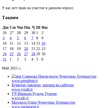
У вас нет прав на участие в данном опросе.
Тақвим
Дш
Сш
Чш
Пш
Ҷ
Ш
Яш
26
27
28
29
30
1
2
3
4
5
6
7
8
9
10
11
12
13
14
15
16
17
18
19
20
21
22
23
24
25
26
27
28
29
30
31
1
2
3
4
5
6
Май 2021 c.
Cомонаи Президенти Ҷумҳурии Тоҷикистон
www.president.tj
Кумитаи ҷавонон, варзиш ва сайёҳии
www.youth.tj
ТҶ Маркази Рушди Туризм
www.tdc.tj
Маҷлиси Олии Ҷумҳурии Тоҷикистон
www.parlament.tj