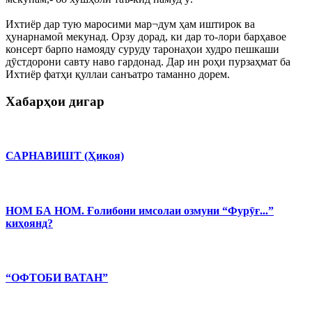
Ихтиёр дар тую маросими мар¬дум ҳам иштирок ва
ҳунарнамоӣ мекунад. Орзу дорад, ки дар то-лори барҳавое
консерт барпо намояду суруду таронаҳои худро пешкаши
дӯстдорони савту наво гардонад. Дар ин роҳи пурзаҳмат ба
Ихтиёр фатҳи қуллаи санъатро таманно дорем.
Хабарҳои дигар
САРНАВИШТ (Ҳикоя)
НОМ БА НОМ. Ғолибони имсолаи озмуни “Фурӯғ...”
киҳоянд?
“ОФТОБИ ВАТАН”