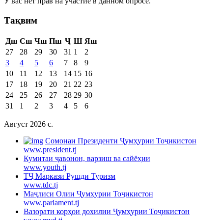
У вас нет прав на участие в данном опросе.
Тақвим
Дш
Сш
Чш
Пш
Ҷ
Ш
Яш
27
28
29
30
31
1
2
3
4
5
6
7
8
9
10
11
12
13
14
15
16
17
18
19
20
21
22
23
24
25
26
27
28
29
30
31
1
2
3
4
5
6
Август 2026 c.
Cомонаи Президенти Ҷумҳурии Тоҷикистон
www.president.tj
Кумитаи ҷавонон, варзиш ва сайёҳии
www.youth.tj
ТҶ Маркази Рушди Туризм
www.tdc.tj
Маҷлиси Олии Ҷумҳурии Тоҷикистон
www.parlament.tj
Вазорати корҳои дохилии Ҷумҳурии Тоҷикистон