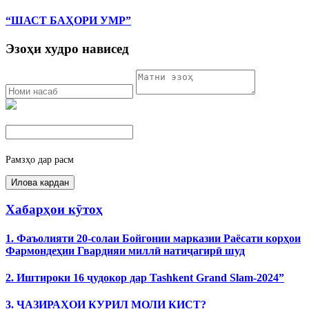
“ШАСТ БАҲОРИ УМР”
Эзоҳи худро нависед
Рамзҳо дар расм
Хабарҳои кӯтоҳ
1. Фаъолияти 20-солаи Бойгонии марказии Раёсати корҳои
Фармондеҳии Гвардияи миллӣ натиҷагирӣ шуд
2. Иштироки 16 ҷудокор дар Tashkent Grand Slam-2024”
3. ҶАЗИРАҲОИ КУРИЛ МОЛИ КИСТ?