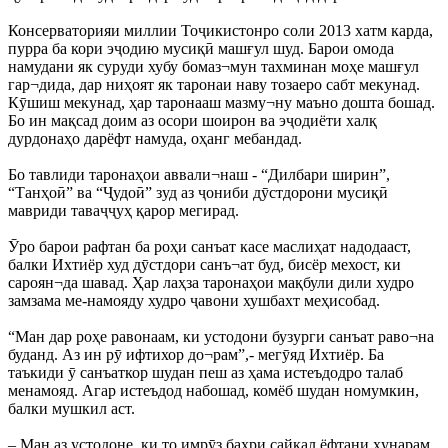
Консерваторияи миллии Тоҷикистонро соли 2013 хатм карда,
пурра ба кори эҷодию мусиқӣ машғул шуд. Барои омода
намудани як суруди хубу бомаз¬мун тахминан моҳе машғул
гар¬дида, дар ниҳоят як таронаи наву тозаеро сабт мекунад.
Кӯшиш мекунад, ҳар таронааш мазму¬ну маъно дошта бошад.
Бо ин мақсад доим аз осори шоирон ва эҷодиёти халқ
дурдонаҳо дарёфт намуда, оҳанг мебандад.
Бо тавлиди таронаҳои аввали¬наш - “Дилбари ширин”,
“Танҳоӣ” ва “Ҷудоӣ” зуд аз ҷониби дӯстдорони мусиқӣ
мавриди таваҷҷуҳ қарор мегирад.
Ӯро барои рафтан ба роҳи санъат касе маслиҳат надодааст,
балки Ихтиёр худ дӯстдори санъ¬ат буд, бисёр мехост, ки
сароян¬да шавад. Ҳар лаҳза таронаҳои мақбули дили худро
замзама ме-намояду худро ҷавони хушбахт меҳисобад.
“Ман дар роҳе равонаам, ки устодони бузурги санъат раво¬на
буданд. Аз ин рӯ ифтихор до¬рам”,- мегӯяд Ихтиёр. Ба
таъкиди ӯ санъаткор шудан пеш аз ҳама истеъдодро талаб
менамояд. Агар истеъдод набошад, комёб шудан номумкин,
балки мушкил аст.
– Ман аз устодоне, ки то имрӯз баҳри сайқал ёфтани ҳунарам