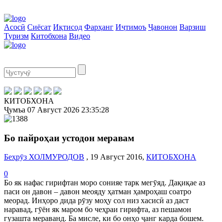
Асосӣ
Сиёсат
Иқтисод
Фарҳанг
Иҷтимоъ
Ҷавонон
Варзиш
Туризм
Китобхона
Видео
КИТОБХОНА
Ҷумъа
07 Август 2026
23:35:28
Бо пайроҳаи устодон меравам
Беҳрӯз ХОЛМУРОДОВ
, 19 Август 2016,
КИТОБХОНА
0
Бо як нафас гирифтан моро сонияе тарк мегӯяд. Дақиқае аз
паси он давон – давон меояду ҳатман ҳамроҳаш соатро
меорад. Инҳоро дида рӯзу моҳу сол низ хасисӣ аз даст
наравад, гӯён як маром бо чеҳраи гирифта, аз пешамон
гузашта мераванд. Ба мисле, ки бо онҳо ҷанг карда бошем.