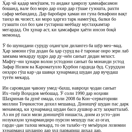
Ҳар чӣ қадар мекӯшем, то андаке ҳамрозу ҳамнафасамон
бошанд, вале боз моро дар охир дар гӯшае гузошта, рахти
сафар мебанданд. Дар баробари ҳамаи ин гуна бевафоии вақт
танҳо як чизест, ки моро ҳаргиз тарк намегӯяд, балки бо
гузашти сол боз ҳам густариш меёбаду мустаҳкамтар
мегардад. Он ҳунар аст, ки ҳамсафари ҳаёти инсон боқӣ
мемонад.
Ӯ бо шунидани суруду оҳангҳои дилангез ба шӯр мео¬мад.
Ҳар замони гӯш додан ба ҳар суруд ва ё таронае онро зери лаб
замзама мекарду худро дар ду¬нёи санъат дидан мехост.
Мафту¬ни ҳунари волои устодони санъат ба монанди устод
Зафар Нозим ва Кароматулло Қурбон гардида буд. Сурудҳои
онҳоро гӯш кар¬да шавқи ҳунарманд шудан дар вуҷудаш
туғён мекард.
Ин сарояндаи ҷавону умед¬бахш, навроҳи ҷодаи санъат
Их¬тиёр Воҳидов мебошад. Ӯ соли 1990 дар ноҳияи
Шаҳринав ба дунё омада, соли 2008 ба Кон¬серваторияи
миллии Тоҷикистон дохил мешавад. Донишҷӯ шудан пас дарк
менамояд, ки ҳунарманд шудан басо душвор асту заҳматталаб.
Аз ин рӯ паси мизи донишҷӯӣ нишаста, доим аз усто¬дон
нозукиҳои ҳунармандиро пурсон мешуду пас аз огаҳ
гарди¬дан талош мекард, то он талабо¬ту меъёрҳои лозимии
ҳунарманд шуданро дар худ парвариш диҳад дар.