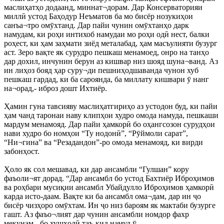
маслиҳатҳо додаанд, миннат¬дорам. Дар Консерваторияи
миллӣ устод Баҳодур Неъматов ба мо бисёр нозукиҳои
санъа¬тро омӯхтанд. Дар пайи чунин омӯхтанҳо дарк
намудам, ки роҳи интихоб намудаи мо роҳи одӣ нест, балки
роҳест, ки ҳам заҳмати зиёд металабад, ҳам масъулияти бузург
аст. Зеро вақте як сурудро пешкаш менамоед, онро на танҳо
дар дохил, инчунин берун аз кишвар низ шояд шуна¬ванд. Аз
ин лиҳоз бояд ҳар суру¬ди пешниҳодшаванда чунон хуб
пешкаш гардад, ки ба сароянда, ба миллату кишвари ӯ нанг
на¬орад,- иброз дошт Ихтиёр.
Ҳамин гуна тавсияву маслиҳатгириҳо аз устодон буд, ки пайи
ҳам чанд таронаи наву клипҳои худро омода намуда, пешкаши
мардум менамояд. Дар пайи ҳамкорӣ бо оҳангсозон сурудҳои
нави худро бо номҳои “Ту нодонӣ”, “Рӯймоли сарат”,
“Ни¬гина” ва “Резадандон”-ро омода менамояд, ки вирди
забонҳост.
Ҳоло як сол мешавад, ки дар ансамбли “Гулшан” кору
фаъоли¬ят дорад. “Дар ансамбл бо устод Бахтиёр Иброҳимов
ва роҳбари мусиқии ансамбл Убайдулло Иброҳимов ҳамкорӣ
карда исто-даам. Вақте ки ба ансамбл ома¬дам, дар ин ҷо
бисёр чизҳоро омӯхтам. Ин ҷо низ бароям як мактаби бузурге
гашт. Аз фаъо¬лият дар чунин ансамбли номдор фахр
мекунам,- бо хушҳолӣ таъ-кид намуд ӯ.