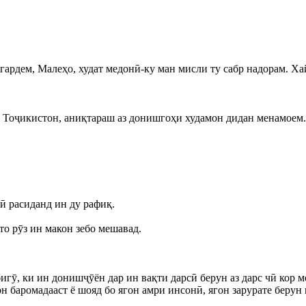
гардем, Малеҳо, худат медонӣ-ку ман мисли ту сабр надорам. Ха
ии Тоҷикистон, аниқтараш аз донишгоҳи худамон дидан менамоем.
ӣ расиданд ин ду рафиқ.
то рӯз ин макон зебо мешавад.
бигӯ, ки ин донишҷӯён дар ин вақти дарсӣ берун аз дарс чӣ кор 
он баромадааст ё шояд бо ягон амри инсонӣ, ягон зарурате беру