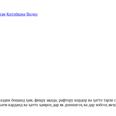
изм
Китобхона
Видео
наздик бошанд ҳам, фикру ақида, рафтору кирдор ва ҳатто тарзи
хатм карданд ва ҳатто ҳамроҳ дар як донишгоҳ ва дар хобгоҳ як