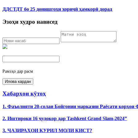
ДДСТДТ бо 25 донишгоҳи хориҷӣ ҳамкорӣ дорад
Эзоҳи худро нависед
Рамзҳо дар расм
Хабарҳои кӯтоҳ
1. Фаъолияти 20-солаи Бойгонии марказии Раёсати корҳои
2. Иштироки 16 ҷудокор дар Tashkent Grand Slam-2024”
3. ҶАЗИРАҲОИ КУРИЛ МОЛИ КИСТ?