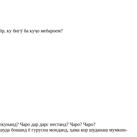
йр, ку бигӯ ба куҷо мебароем?
мекунанд? Чаро дар дарс нестанд? Чаро? Чаро?
н шуда бошанд ё гурусна монданд, ҳама кор шуданаш мумкин-