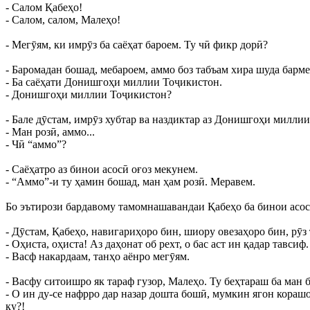
- Салом Қабеҳо!
- Салом, салом, Малеҳо!
- Мегӯям, ки имрӯз ба саёҳат бароем. Ту чӣ фикр дорӣ?
- Баромадан бошад, мебароем, аммо боз табъам хира шуда барме
- Ба саёҳати Донишгоҳи миллии Тоҷикистон.
- Донишгоҳи миллии Тоҷикистон?
- Бале дӯстам, имрӯз хубтар ва наздиктар аз Донишгоҳи милл
- Ман розӣ, аммо...
- Чӣ “аммо”?
- Саёҳатро аз бинои асосӣ оғоз мекунем.
- “Аммо”-и ту ҳамин бошад, ман ҳам розӣ. Меравем.
Бо эътирози бардавому тамомнашавандаи Қабеҳо ба бинои асос
- Дӯстам, Қабеҳо, навигариҳоро бин, шиору овезаҳоро бин, рӯз 
- Оҳиста, оҳиста! Аз даҳонат об рехт, о бас аст ин қадар тавсиф.
- Васф накардаам, танҳо аёнро мегӯям.
- Васфу ситоишро як тараф гузор, Малеҳо. Ту беҳтараш ба ман 
- О ин ду-се нафрро дар назар дошта бошӣ, мумкин ягон кораш
ку?!