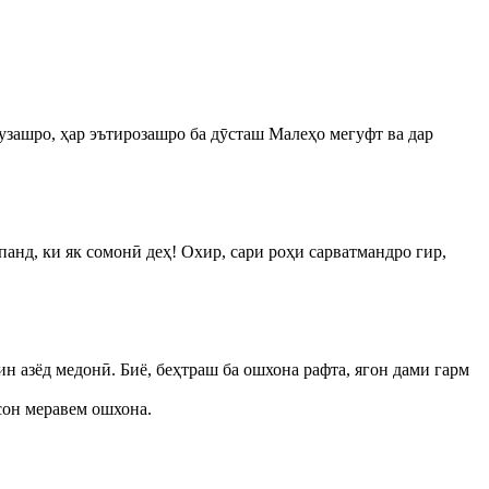
нузашро, ҳар эътирозашро ба дӯсташ Малеҳо мегуфт ва дар
панд, ки як сомонӣ деҳ! Охир, сари роҳи сарватмандро гир,
н азёд медонӣ. Биё, беҳтраш ба ошхона рафта, ягон дами гарм
асон меравем ошхона.