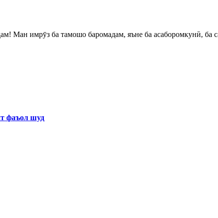
ёт ҳам! Ман имрӯз ба тамошо баромадам, яъне ба асаборомкунӣ, ба с
хт фаъол шуд