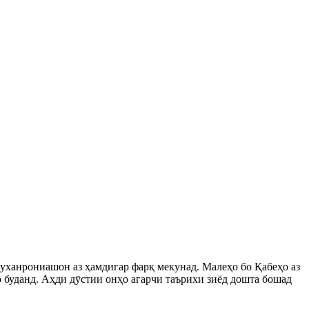
 суханрониашон аз ҳамдигар фарқ мекунад. Малеҳо бо Қабеҳо аз
ҷо буданд. Аҳди дӯстии онҳо агарчи таърихи зиёд дошта бошад