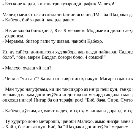
- Боз коре кардӣ, ки гапатро гузарондӣ, рафиқ Малеҳо!
Малеҳо мехост пас аз дидани бинои асосии ДМТ ба Шаҳраки д
- Қабеҳо, биё якравӣ накарда равем.
- Не, аввал ба биноҳои 7, 8 ва 9 меравем. Модоме ки дилат са
гузаронем.
- Меравем, бигзор гапи ту шавад, ҷаноби Қабеҳо.
Ин ду сайёҳи донишгоҳи худ якбора дар назди пайкараи Садрид
боло”, “биё, мерем Ваҳдат, бозори боло, 4 сомонӣ”
- Малеҳо, худаш чӣ гап?
- Чӣ хел “чӣ гап”? Ба ман ин тавр нигоҳ накун. Магар аз даст
- Ман туро нагуфтаам, ки ин таксиҳоро аз инҷо пеш кун, танҳо
мешавад ва ҳам донишҷӯёни инҷо таҳсил мекарда аққалан мавзӯ
онҳояш нигар! Нигар ба он тарафи роҳ! “Биё, бача, Сирк, Султ
- Қабеҳо, дӯстам, аҳамият надеҳ, инҳо ҳам зиндагӣ доранд, инҳо
- Ту худатро доно метарошӣ, ҷаноби Малеҳо, аммо нисфи мана 
- Хайр, бас аст акнун. Биё, ба “Шаҳраки донишҷӯён” меравем.