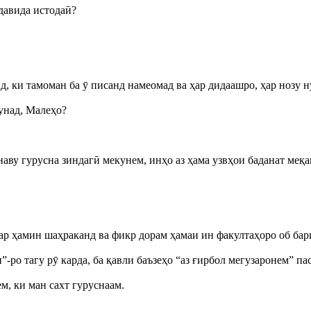
давида истодаӣ?
дид, ки тамоман ба ӯ писанд намеомад ва ҳар дидаашро, ҳар нозу 
кунад, Малеҳо?
аву гурусна зиндагӣ мекунем, инҳо аз ҳама узвҳои баданат меқа
ар ҳамин шаҳраканд ва фикр дорам ҳамаи ин факултаҳоро об бари
-ро тагу рӯ карда, ба қавли баъзеҳо “аз ғирбол мегузаронем” п
ем, ки ман сахт гуруснаам.