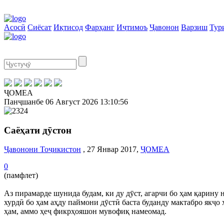
Асосӣ
Сиёсат
Иқтисод
Фарҳанг
Иҷтимоъ
Ҷавонон
Варзиш
Тур
ҶОМЕА
Панҷшанбе
06 Август 2026
13:10:57
Саёҳати дӯстон
Ҷавонони Тоҷикистон
, 27 Январ 2017,
ҶОМЕА
0
(памфлет)
Аз пирамарде шунида будам, ки ду дӯст, агарчи бо ҳам қарину 
хурдӣ бо ҳам аҳду паймони дӯстӣ баста буданду мактабро якҷо 
ҳам, аммо ҳеҷ фикрҳояшон мувофиқ намеомад.