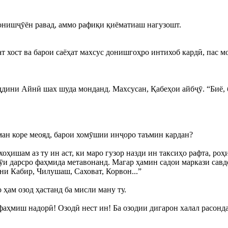
онишҷӯён равад, аммо рафиқи қиёматиаш нагузошт.
ёҳат хост ва барои саёҳат махсус донишгоҳро интихоб кардӣ, пас
дини Айнӣ шах шуда монданд. Махсусан, Қабеҳои айбҷӯ. “Биё, ба
и ман коре меояд, барои хомӯшии инҷоро таъмин кардан?
 хоҳишам аз ту ин аст, ки маро гузор назди ин таксиҳо рафта, 
и дарсро фаҳмида метавонанд. Магар ҳамин садои маркази савдои
они Кабир, Чилушаш, Саховат, Корвон...”
 ҳам озод ҳастанд ба мисли ману ту.
фаҳмиш надорӣ! Озодӣ нест ин! Ба озодии дигарон халал расонда