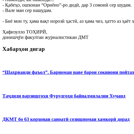
- Қабеҳо, ошхонаи “Ориёно”-ро дидӣ, дар 3 сомонӣ сер шудам.
- Вале ман сер нашудам.
- Биё мон ту, ҳама вақт норозӣ ҳастӣ, аз ҳама чиз, ҳатто аз ҳа
Ҳафизулло ТОҲИРӢ,
донишҷӯи факултаи журналистикаи ДМТ
Хабарҳои дигар
“Шаҳрванди фаъол”. Барномаи наве барои сокинони пойта
Таҷдиди варзишгоҳи Фурудгоҳи байналмилалии Хуҷанд
ДКМТ бо 63 корхонаи саноатӣ созишномаи ҳамкорӣ дорад