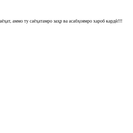
аёҳат, аммо ту саёҳатамро заҳр ва асабҳоямро хароб кардӣ!!!