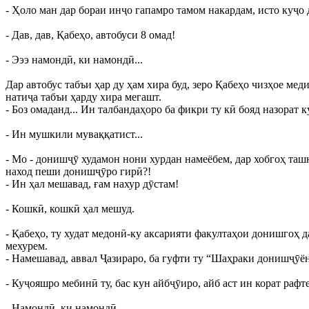
- Ҳоло ман дар бораи инҷо гапамро тамом накардам, исто куҷо 
- Дав, дав, Қабеҳо, автобуси 8 омад!
- Эээ намондӣ, ки намондӣ...
Дар автобус табъи ҳар ду ҳам хира буд, зеро Қабеҳо чизҳое ме
натиҷа табъи ҳарду хира мегашт.
- Боз омаданд... Ин талбандаҳоро ба фикри ту кӣ бояд назорат 
- Ин мушкили муваққатист...
- Мо - донишҷӯ худамон нони хурдан намеёбем, дар хобгоҳ ташн
наход пеши донишҷӯро гирӣ?!
- Ин ҳал мешавад, ғам нахур дӯстам!
- Кошкӣ, кошкӣ ҳал мешуд.
- Қабеҳо, ту худат медонӣ-ку аксарияти факултаҳои донишгоҳ д
мехурем.
- Намешавад, аввал Ҷазираро, ба гуфти ту “Шаҳраки донишҷӯён”
- Куҷояшро мебинӣ ту, бас кун айбҷӯиро, айб аст ин корат рафт
- Намондӣ, ки намондӣ...