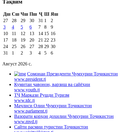
Тақвим
Дш
Сш
Чш
Пш
Ҷ
Ш
Яш
27
28
29
30
31
1
2
3
4
5
6
7
8
9
10
11
12
13
14
15
16
17
18
19
20
21
22
23
24
25
26
27
28
29
30
31
1
2
3
4
5
6
Август 2026 c.
Cомонаи Президенти Ҷумҳурии Тоҷикистон
www.president.tj
Кумитаи ҷавонон, варзиш ва сайёҳии
www.youth.tj
ТҶ Маркази Рушди Туризм
www.tdc.tj
Маҷлиси Олии Ҷумҳурии Тоҷикистон
www.parlament.tj
Вазорати корҳои дохилии Ҷумҳурии Тоҷикистон
www.mvd.tj
Сайти расмии туристии Тоҷикистон