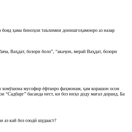
 мо бояд ҳама биноҳои таълимии донишгоҳамонро аз назар
ча, Ваҳдат, бозори боло”, “акаҷон, мерай Ваҳдат, бозори
роҳи хомӯшона мусофир ёфтанро фаҳмонам, ҳам корашон осон
 “Садбарг” басанда нест, ки боз инҳо доду мағал доранд. Ба
н аз кай боз озодӣ шудааст?