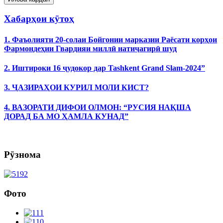
Хабарҳои кӯтоҳ
1. Фаъолияти 20-солаи Бойгонии марказии Раёсати корҳои
Фармондеҳии Гвардияи миллӣ натиҷагирӣ шуд
2. Иштироки 16 ҷудокор дар Tashkent Grand Slam-2024”
3. ҶАЗИРАҲОИ КУРИЛ МОЛИ КИСТ?
4. ВАЗОРАТИ ДИФОИ ОЛМОН: “РУСИЯ НАҚША
ДОРАД БА МО ҲАМЛА КУНАД”
Рӯзнома
Фото