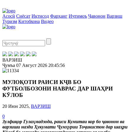
Асосӣ
Сиёсат
Иқтисод
Фарҳанг
Иҷтимоъ
Ҷавонон
Варзиш
Туризм
Китобхона
Видео
ВАРЗИШ
Ҷумъа
07 Август 2026
20:45:57
МУЛОҚОТИ РАИСИ КҶВ БО
ФУТБОЛБОЗОНИ НАВРАС ДАР ШАҲРИ
КӮЛОБ
20 Июн 2025,
ВАРЗИШ
0
Зулфиқор Гулаҳмадзода, раиси Кумитаи кор бо ҷавонон ва
варзиши назди Ҳукумати Ҷумҳурии Тоҷикистон дар шаҳри