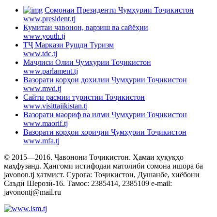
Cомонаи Президенти Ҷумҳурии Тоҷикистон
www.president.tj
Кумитаи ҷавонон, варзиш ва сайёҳии
www.youth.tj
ТҶ Маркази Рушди Туризм
www.tdc.tj
Маҷлиси Олии Ҷумҳурии Тоҷикистон
www.parlament.tj
Вазорати корҳои дохилии Ҷумҳурии Тоҷикистон
www.mvd.tj
Сайти расмии туристии Тоҷикистон
www.visittajikistan.tj
Вазорати маориф ва илми Ҷумҳурии Тоҷикистон
www.maorif.tj
Вазорати корҳои хориҷии Ҷумҳурии Тоҷикистон
www.mfa.tj
© 2015—2016. Ҷавонони Тоҷикистон. Ҳамаи ҳуқуқҳо
маҳфузанд. Ҳангоми истифодаи матолиби сомона ишора ба
javonon.tj ҳатмист. Суроға: Тоҷикистон, Душанбе, хиёбони
Саъдӣ Шерозӣ-16. Тамос: 2385414, 2385109 e-mail:
javonontj@mail.ru