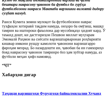
Кӯлоб бо мақсади оммавигардонии варзиш ва ҷалби
бештари наврасону ҷавонон ба футбол бо гурӯҳи
футболбозони навраси Мактаби варзишии вилоятӣ дидору
суҳбат намуд.
Раиси Кумита зимни мулоқот ба футболбозони наврас
туҳфаҳои хотиравӣ тақдим намуда, онҳоро ба омӯзиш, машқу
тамрин ва иштироки фаъолона дар мусобиқаҳо ҳидоят кард. Ӯ
таъкид дошт, ки дастгириҳои Пешвои миллат муҳтарам
Эмомалӣ Раҳмон ва сиёсати варзишпарваронаи роҳбарияти
кишвар имкони рушду камолоти ҷавонони варзишгарро
фароҳам меорад. Бо назардошти ин, ҷавобан ба ин ғамхориҳо
бояд наврасону ҷавонон тамринро боз ҳам хубтар намуда, аз
футболи меҳан ҳифз намоянд.
“ҶТ”
Хабарҳои дигар
Таҷдиди варзишгоҳи Фурудгоҳи байналмилалии Хуҷанд