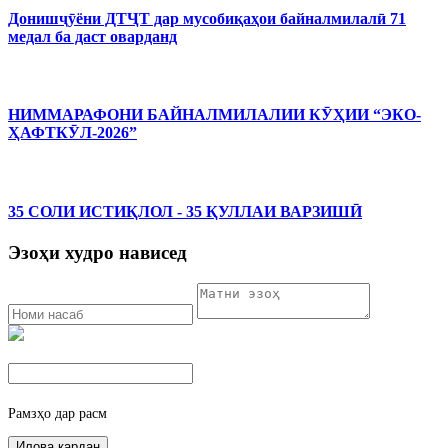
Донишҷӯёни ДТҶТ дар мусобиқаҳои байналмилалӣ 71
медал ба даст оварданд
НИММАРАФОНИ БАЙНАЛМИЛАЛИИ КӮҲИИ “ЭКО-
ҲАФТКӮЛ-2026”
35 СОЛИ ИСТИҚЛОЛ - 35 ҚУЛЛАИ ВАРЗИШӢ
Эзоҳи худро нависед
Рамзҳо дар расм