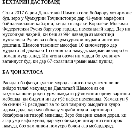
БЕҲТАРИН ДАСТОВАРД
Соли 2017 барои Давлаталӣ Шамсов соли бобарору хотирмоне
буд, зеро ӯ Ҷумҳурии Тоҷикистонро дар 41-умин марафони
байналмилалии кайҳонӣ, ки дар шаҳраки Королёви Москваи
Федератсияи Русия баргузор гардид, намояндагӣ кард. Дар ин
мусобиқаи ҷаҳонӣ, ки беш аз 994 даванда аз манотиқи
мухталифи Русия ва собиқ ҷумҳуриҳои шуравӣ иштирок
доштанд, Шамсов тавонист масофаи 10 километрро дар
муддати 54 дақиқаю 15 сония тай намуда, мақоми аввалро ба
номаш муҳр занад. Ин ягона орзуи ин марди бо ҳуввияту
ватандӯст буд, ки дар 67-солагияш ҷомаи амал пӯшид.
БА ҶОИ ХУЛОСА
Расидан ба фатҳи қуллаи мурод аз инсон заҳмату талоши
зиёдро талаб мекунад ва Давлаталӣ Шамсов аз он
заҳматкашони роҳи пурмашаққати рӯзноманигориву варзишӣ
мебошад, ки бидуни ин ду гӯё нафас намекашад. Ҳамакнун ӯ
ба синни 71 расидааст ва то ҳол тамрину омодагии худро
идома дода, ҳар мусобиқаву чорабиниҳои варзиширо
бесаброна интизорӣ мекашад. Зеро боварии комил дорад, ки
агар умр вафо кунад, дар мусобиқаҳои дигар низ иштирок
намуда, боз ҳам ливои номусро болои сар мебардорад.