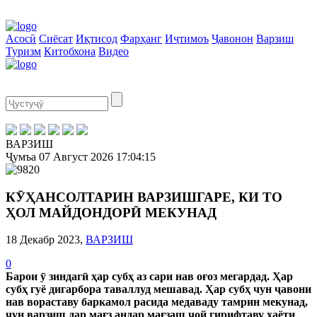
Асосӣ
Сиёсат
Иқтисод
Фарҳанг
Иҷтимоъ
Ҷавонон
Варзиш
Туризм
Китобхона
Видео
ВАРЗИШ
Ҷумъа
07 Август 2026
17:04:16
КӮҲАНСОЛТАРИН ВАРЗИШГАРЕ, КИ ТО
ҲОЛ МАЙДОНДОРӢ МЕКУНАД
18 Декабр 2023,
ВАРЗИШ
0
Барои ӯ зиндагӣ ҳар субҳ аз сари нав оғоз мегардад. Ҳар
субҳ гуё дигарбора таваллуд мешавад. Ҳар субҳ чун ҷавони
нав вораставу баркамол расида медаваду тамрин мекунад,
чун варзиш дар мағз андар мағзаш ҷой гирифтаву ҳаёти