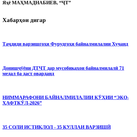
Яҳё МАҲМАДНАБИЕВ, “ҶТ”
Хабарҳои дигар
Таҷдиди варзишгоҳи Фурудгоҳи байналмилалии Хуҷанд
Донишҷӯёни ДТҶТ дар мусобиқаҳои байналмилалӣ 71
медал ба даст оварданд
НИММАРАФОНИ БАЙНАЛМИЛАЛИИ КӮҲИИ “ЭКО-
ҲАФТКӮЛ-2026”
35 СОЛИ ИСТИҚЛОЛ - 35 ҚУЛЛАИ ВАРЗИШӢ