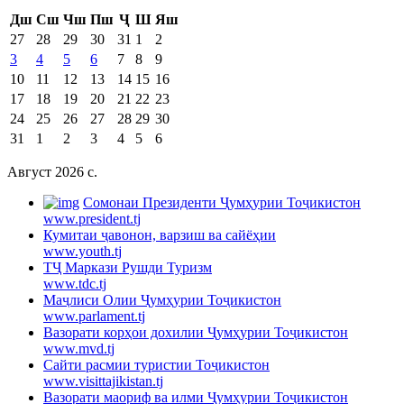
Дш
Сш
Чш
Пш
Ҷ
Ш
Яш
27
28
29
30
31
1
2
3
4
5
6
7
8
9
10
11
12
13
14
15
16
17
18
19
20
21
22
23
24
25
26
27
28
29
30
31
1
2
3
4
5
6
Август 2026 c.
Cомонаи Президенти Ҷумҳурии Тоҷикистон
www.president.tj
Кумитаи ҷавонон, варзиш ва сайёҳии
www.youth.tj
ТҶ Маркази Рушди Туризм
www.tdc.tj
Маҷлиси Олии Ҷумҳурии Тоҷикистон
www.parlament.tj
Вазорати корҳои дохилии Ҷумҳурии Тоҷикистон
www.mvd.tj
Сайти расмии туристии Тоҷикистон
www.visittajikistan.tj
Вазорати маориф ва илми Ҷумҳурии Тоҷикистон