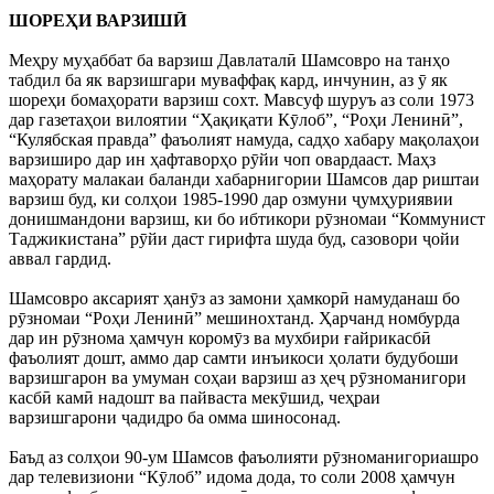
ШОРЕҲИ ВАРЗИШӢ
Меҳру муҳаббат ба варзиш Давлаталӣ Шамсовро на танҳо
табдил ба як варзишгари муваффақ кард, инчунин, аз ӯ як
шореҳи бомаҳорати варзиш сохт. Мавсуф шуруъ аз соли 1973
дар газетаҳои вилоятии “Ҳақиқати Кӯлоб”, “Роҳи Ленинӣ”,
“Кулябская правда” фаъолият намуда, садҳо хабару мақолаҳои
варзиширо дар ин ҳафтаворҳо рӯйи чоп овардааст. Маҳз
маҳорату малакаи баланди хабарнигории Шамсов дар риштаи
варзиш буд, ки солҳои 1985-1990 дар озмуни ҷумҳуриявии
донишмандони варзиш, ки бо ибтикори рӯзномаи “Коммунист
Таджикистана” рӯйи даст гирифта шуда буд, сазовори ҷойи
аввал гардид.
Шамсовро аксарият ҳанӯз аз замони ҳамкорӣ намуданаш бо
рӯзномаи “Роҳи Ленинӣ” мешинохтанд. Ҳарчанд номбурда
дар ин рӯзнома ҳамчун коромӯз ва мухбири ғайрикасбӣ
фаъолият дошт, аммо дар самти инъикоси ҳолати будубоши
варзишгарон ва умуман соҳаи варзиш аз ҳеҷ рӯзноманигори
касбӣ камӣ надошт ва пайваста мекӯшид, чеҳраи
варзишгарони ҷадидро ба омма шиносонад.
Баъд аз солҳои 90-ум Шамсов фаъолияти рӯзноманигориашро
дар телевизиони “Кӯлоб” идома дода, то соли 2008 ҳамчун