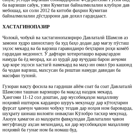
ба варзиши сабук, узви Кумитаи байналмилалии клубҳои дав
мебошад, ки соли 2012 ба китоби фахрии Кумитаи
байналмилалии дӯстдорони дав дохил гардидааст.
ХАСТАГИНОПАЗИР
Чолокӣ, чобукӣ ва хастагинопазириро Давлаталӣ Шамсов аз
замони худро шинохтану ба худ баҳо додан дар мағзу пӯсташ
эҳсос мекард ва ба варзиш гаравиданро беҳтарин роҳи комёб
гардидан медонист. Ӯ дафтари хотироташро варақгардон
намуда ба ёд меорад, ки аз хурдӣ дар вуҷудаш барои анҷоми
ҳар коре эҳсоси хастагӣ намекард ва маҳз ин омил ӯро кашонд
ба ҷодаи варзиш, махсусан ба риштаи намуди давидан ба
масофаи тулонӣ.
Гузораи вақту фосила ва гардиши айём соат ба соат Давлаталӣ
Шамсови ташнаи варзишро ба мақсад наздик мекард.
Ҳангоми 11-12 сол доштан, дар мусобиқаҳои маҳалливу
ноҳиявӣ иштирок карданро шуруъ мекунаду дар кӯтоҳтарин
фурсат ҳамчун ҷавони чобуку тездав дар ноҳия ном бароварда,
шуҳрату шонаш вилояти онвақтаи Кӯлобро тасхир мекунад.
Акнун ҳамагон аз маҳорати фавқулодаи Давлаталии ҷавон
мегуфтанду аҳсан мехонданд, ки дар мусобиқаҳои маҳалливу
ноҳиявӣ ба гунае ном ба номаш буд.