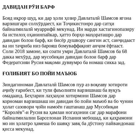
ДАВИДАН РӮИ БАРФ
Бояд иқрор шуд, ки дар ҳоли ҳозир Давлаталӣ Шамсов ягона
варзишгари солхӯрдаест, ки Тоҷикистонро дар сатҳи
байналмилалӣ муаррифӣ мекунад. Ин марди хастагинопазиру
ба истилоҳ оҳанинпайкар, ҳатто борҳо маҳораташро дар
давидан болои барф, ки бисёр душвору сангин аст, санҷидааст
ва ин таҷриба низ барояш бомуваффақият анҷом ёфтааст.
Соли 2018 замоне, ки соати умри Давлаталӣ Шамсов ба 68
дакка мехӯрд, дар мусобиқаи давидан болои барф дар
Федератсияи Русия мақоми дуввумро ба номаш сикка зад.
ҒОЛИБИЯТ БО ПОЙИ МАЪЮБ
Зиндагиномаи Давлаталӣ Шамсов пур аз воқеаву хотироти
аҷибу ғарибест, ки тули фаъолияти варзишиаш ба вуқуъ
омадаанд. Беҳтарин лаҳзаҳои хотирмони Шамсов дар
корномаи варзишиаш ин давидан бо пойи маъюб ва бо чунин
ҳолат сазовори ҷойи намоён гаштанаш дар Мусобиқаи
“Королёв”-и Русия ва ҳамлаи ногаҳонии саг дар марафони
байналмилалии Барселонаи Испания мебошад, ки қаҳрамони
мо ин ҳолатро ҳамеша бо шавқу завқ ба дӯстону пайвандонаш
қисса мекунад.