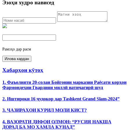
Эзоҳи худро нависед
Рамзҳо дар расм
Хабарҳои кӯтоҳ
1. Фаъолияти 20-солаи Бойгонии марказии Раёсати корҳои
Фармондеҳии Гвардияи миллӣ натиҷагирӣ шуд
2. Иштироки 16 ҷудокор дар Tashkent Grand Slam-2024”
3. ҶАЗИРАҲОИ КУРИЛ МОЛИ КИСТ?
4. ВАЗОРАТИ ДИФОИ ОЛМОН: “РУСИЯ НАҚША
ДОРАД БА МО ҲАМЛА КУНАД”