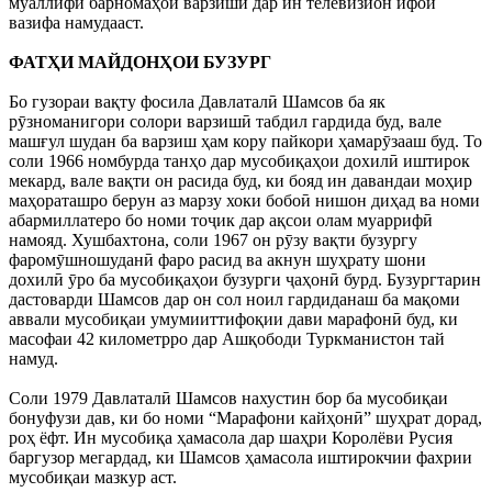
муаллифи барномаҳои варзишӣ дар ин телевизион ифои
вазифа намудааст.
ФАТҲИ МАЙДОНҲОИ БУЗУРГ
Бо гузораи вақту фосила Давлаталӣ Шамсов ба як
рӯзноманигори солори варзишӣ табдил гардида буд, вале
машғул шудан ба варзиш ҳам кору пайкори ҳамарӯзааш буд. То
соли 1966 номбурда танҳо дар мусобиқаҳои дохилӣ иштирок
мекард, вале вақти он расида буд, ки бояд ин давандаи моҳир
маҳораташро берун аз марзу хоки бобоӣ нишон диҳад ва номи
абармиллатеро бо номи тоҷик дар ақсои олам муаррифӣ
намояд. Хушбахтона, соли 1967 он рӯзу вақти бузургу
фаромӯшношуданӣ фаро расид ва акнун шуҳрату шони
дохилӣ ӯро ба мусобиқаҳои бузурги ҷаҳонӣ бурд. Бузургтарин
дастоварди Шамсов дар он сол ноил гардиданаш ба мақоми
аввали мусобиқаи умумииттифоқии дави марафонӣ буд, ки
масофаи 42 километрро дар Ашқободи Туркманистон тай
намуд.
Соли 1979 Давлаталӣ Шамсов нахустин бор ба мусобиқаи
бонуфузи дав, ки бо номи “Марафони кайҳонӣ” шуҳрат дорад,
роҳ ёфт. Ин мусобиқа ҳамасола дар шаҳри Королёви Русия
баргузор мегардад, ки Шамсов ҳамасола иштирокчии фахрии
мусобиқаи мазкур аст.