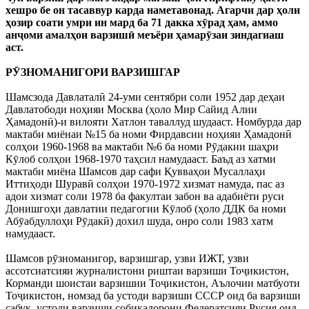
хешро бе он тасаввур карда наметавонад. Агарчи дар ҳоли
ҳозир соати умри ин мард ба 71 дакка хӯрад ҳам, аммо
анҷоми амалҳои варзишӣ меъёри ҳамарӯзаи зиндагиаш
аст.
РӮЗНОМАНИГОРИ ВАРЗИШГАР
Шамсзода Давлаталӣ 24-уми сентябри соли 1952 дар деҳаи
Давлатободи ноҳияи Москва (ҳоло Мир Сайид Алии
Ҳамадонӣ)-и вилояти Хатлон таваллуд шудааст. Номбурда дар
мактаби миёнаи №15 ба номи Фирдавсии ноҳияи Ҳамадонӣ
солҳои 1960-1968 ва мактаби №6 ба номи Рӯдакии шаҳри
Кӯлоб солҳои 1968-1970 таҳсил намудааст. Баъд аз хатми
мактаби миёна Шамсов дар сафи Қувваҳои Мусаллаҳи
Иттиҳоди Шуравӣ солҳои 1970-1972 хизмат намуда, пас аз
адои хизмат соли 1978 ба факултаи забон ва адабиёти руси
Донишгоҳи давлатии педагогии Кӯлоб (ҳоло ДДК ба номи
Абӯабдуллоҳи Рӯдакӣ) дохил шуда, онро соли 1983 хатм
намудааст.
Шамсов рӯзноманигор, варзишгар, узви ИЖТ, узви
ассотсиатсияи журналистони риштаи варзиши Тоҷикистон,
Корманди шоистаи варзишии Тоҷикистон, Аълочии матбуоти
Тоҷикистон, номзад ба устоди варзиши СССР оид ба варзиши
сабук, устоди варзиши собиқадорони Федератсияи Русия оид