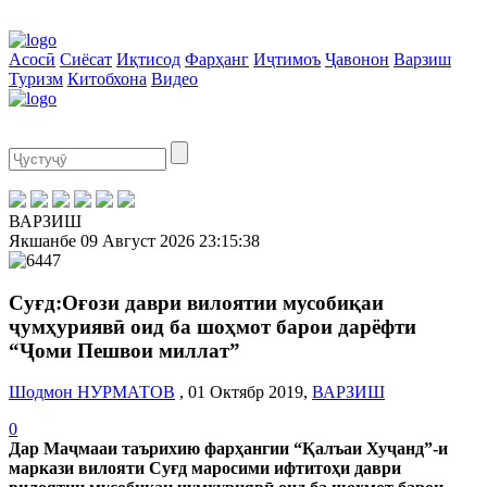
Асосӣ
Сиёсат
Иқтисод
Фарҳанг
Иҷтимоъ
Ҷавонон
Варзиш
Туризм
Китобхона
Видео
ВАРЗИШ
Якшанбе
09 Август 2026
23:15:39
Суғд:Оғози даври вилоятии мусобиқаи
ҷумҳуриявӣ оид ба шоҳмот барои дарёфти
“Ҷоми Пешвои миллат”
Шодмон НУРМАТОВ
, 01 Октябр 2019,
ВАРЗИШ
0
Дар Маҷмааи таърихию фарҳангии “Қалъаи Хуҷанд”-и
маркази вилояти Суғд маросими ифтитоҳи даври