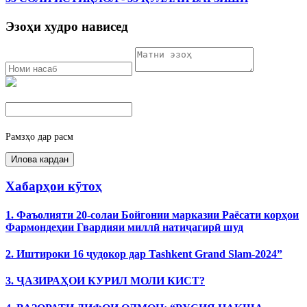
Эзоҳи худро нависед
Рамзҳо дар расм
Хабарҳои кӯтоҳ
1. Фаъолияти 20-солаи Бойгонии марказии Раёсати корҳои
Фармондеҳии Гвардияи миллӣ натиҷагирӣ шуд
2. Иштироки 16 ҷудокор дар Tashkent Grand Slam-2024”
3. ҶАЗИРАҲОИ КУРИЛ МОЛИ КИСТ?