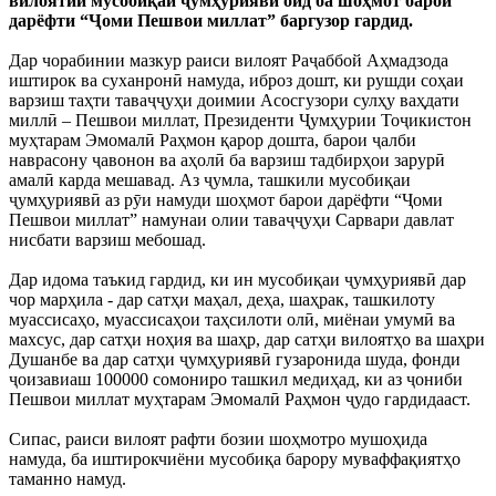
вилоятии мусобиқаи ҷумҳуриявӣ оид ба шоҳмот барои
дарёфти “Ҷоми Пешвои миллат” баргузор гардид.
Дар чорабинии мазкур раиси вилоят Раҷаббой Аҳмадзода
иштирок ва суханронӣ намуда, иброз дошт, ки рушди соҳаи
варзиш таҳти таваҷҷуҳи доимии Асосгузори сулҳу ваҳдати
миллӣ – Пешвои миллат, Президенти Ҷумҳурии Тоҷикистон
муҳтарам Эмомалӣ Раҳмон қарор дошта, барои ҷалби
наврасону ҷавонон ва аҳолӣ ба варзиш тадбирҳои зарурӣ
амалӣ карда мешавад. Аз ҷумла, ташкили мусобиқаи
ҷумҳуриявӣ аз рӯи намуди шоҳмот барои дарёфти “Ҷоми
Пешвои миллат” намунаи олии таваҷҷуҳи Сарвари давлат
нисбати варзиш мебошад.
Дар идома таъкид гардид, ки ин мусобиқаи ҷумҳуриявӣ дар
чор марҳила - дар сатҳи маҳал, деҳа, шаҳрак, ташкилоту
муассисаҳо, муассисаҳои таҳсилоти олӣ, миёнаи умумӣ ва
махсус, дар сатҳи ноҳия ва шаҳр, дар сатҳи вилоятҳо ва шаҳри
Душанбе ва дар сатҳи ҷумҳуриявӣ гузаронида шуда, фонди
ҷоизавиаш 100000 сомониро ташкил медиҳад, ки аз ҷониби
Пешвои миллат муҳтарам Эмомалӣ Раҳмон ҷудо гардидааст.
Сипас, раиси вилоят рафти бозии шоҳмотро мушоҳида
намуда, ба иштирокчиёни мусобиқа барору муваффақиятҳо
таманно намуд.