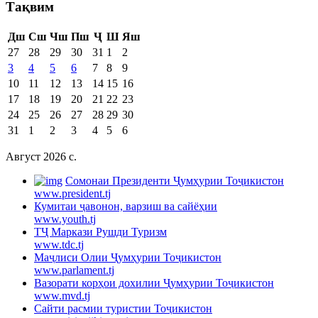
Тақвим
Дш
Сш
Чш
Пш
Ҷ
Ш
Яш
27
28
29
30
31
1
2
3
4
5
6
7
8
9
10
11
12
13
14
15
16
17
18
19
20
21
22
23
24
25
26
27
28
29
30
31
1
2
3
4
5
6
Август 2026 c.
Cомонаи Президенти Ҷумҳурии Тоҷикистон
www.president.tj
Кумитаи ҷавонон, варзиш ва сайёҳии
www.youth.tj
ТҶ Маркази Рушди Туризм
www.tdc.tj
Маҷлиси Олии Ҷумҳурии Тоҷикистон
www.parlament.tj
Вазорати корҳои дохилии Ҷумҳурии Тоҷикистон
www.mvd.tj
Сайти расмии туристии Тоҷикистон