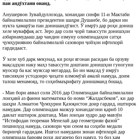
паи андӯхтани онанд.
Анушервон Зувайдуллозода, хонандаи синфи 11-и Мактаби
байналмилалии президентии шаҳри Душанбе, бо дарки ин
нукта ҳамарӯза паи донишандӯзист. Ӯ имрӯз дар роҳи дониш
хеле муваффақ аст. Зеро дар соли ҷорӣ тавассути донишҳои
азбарнамудааш дар чандин озмуну олимпиадаҳои сатҳи
ҷумҳуриявию байналмилалӣ сазовори ҷойҳои ифтихорӣ
гардидааст.
Ӯ хеле хуб дарк мекунад, ки роҳи ягонаи расидан ба орзуву
мақсадҳои наку маҳз тавассути доштани донишҳои гуногуни
муосир ба кас муяссар мегардад. Бо ин мақсад ӯ имрӯз
тавсияҳои устодонро ҷиҳати илмомӯзӣ амалӣ намуда, доим
талош менамояд, то соҳибмаърифату донишманд бошад.
- Ман бори аввал соли 2016 дар Олимпиадаи байналмилалии
лоиҳавӣ аз фанни математика бо номи “Жалдасбеков”, ки дар
шаҳри Алмаатои Ҷумҳурии Қазоқистон доир гардид, иштирок
намудам. Дар олимпиадаи мазкур хонандагони қариб 10
давлат иштирок доштанд. Ман лоиҳаи худро дар мавзӯи
“Истифодаи теоремаи Менелай дар геометрияи фазоӣ”
пешниҳод намуда, сазовори ҷои сеюм ва соҳиби медали
биринҷӣ гардидам. Ишғол намудани зинаи ифтихорӣ дар
олимпиада бароям роҳи дигареро боз намуд, то боз ҳам