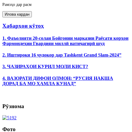
Рамзҳо дар расм
Хабарҳои кӯтоҳ
1. Фаъолияти 20-солаи Бойгонии марказии Раёсати корҳои
Фармондеҳии Гвардияи миллӣ натиҷагирӣ шуд
2. Иштироки 16 ҷудокор дар Tashkent Grand Slam-2024”
3. ҶАЗИРАҲОИ КУРИЛ МОЛИ КИСТ?
4. ВАЗОРАТИ ДИФОИ ОЛМОН: “РУСИЯ НАҚША
ДОРАД БА МО ҲАМЛА КУНАД”
Рӯзнома
Фото