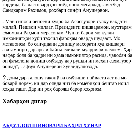
гардида, ба дастовардҳои зиёд ноил мегардад, - мегӯяд
Саидкарим Раҳимов, роҳбари синфи Анушервон.
- Ман сипоси бепоёни худро ба Асосгузори сулҳу ваҳдати
миллӣ, Пешвои миллат, Президенти кишварамон, муҳтарам
Эмомалӣ Раҳмон мерасонам. Чунки барои мо кулли
имкониятҳои хуби таҳсил фароҳам оварда шудааст. Мо
метавонем, бо санҷидани донишу маҳорати худ кишвари
азизамонро дар арсаи байналмилалӣ муаррифӣ намоем. Ҳар
нафар бояд ба қадри ин ҳама имкониятҳо расида, ҷавобан ба
он фаъолона дониш омӯзаду дар рушди ин меҳан саҳмгузор
бошад”, - афзуд Анушервон Зувайдуллозода.
Ӯ доим дар талошу такопӯ ва омӯзиши пайваста аст ва мо
боварӣ дорем, ки дар оянда низ ба комёбиҳои бештар ноил
хоҳад гашт. Дар ин роҳ барояш барор хоҳонем.
Хабарҳои дигар
АБДУЛЛОИ ШИНОВАРИ БАҲРИ ҲУНАР