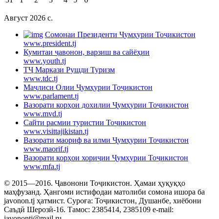
Август 2026 c.
Cомонаи Президенти Ҷумҳурии Тоҷикистон
www.president.tj
Кумитаи ҷавонон, варзиш ва сайёҳии
www.youth.tj
ТҶ Маркази Рушди Туризм
www.tdc.tj
Маҷлиси Олии Ҷумҳурии Тоҷикистон
www.parlament.tj
Вазорати корҳои дохилии Ҷумҳурии Тоҷикистон
www.mvd.tj
Сайти расмии туристии Тоҷикистон
www.visittajikistan.tj
Вазорати маориф ва илми Ҷумҳурии Тоҷикистон
www.maorif.tj
Вазорати корҳои хориҷии Ҷумҳурии Тоҷикистон
www.mfa.tj
© 2015—2016. Ҷавонони Тоҷикистон. Ҳамаи ҳуқуқҳо
маҳфузанд. Ҳангоми истифодаи матолиби сомона ишора ба
javonon.tj ҳатмист. Суроға: Тоҷикистон, Душанбе, хиёбони
Саъдӣ Шерозӣ-16. Тамос: 2385414, 2385109 e-mail:
javonontj@mail.ru