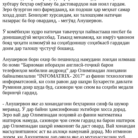
хубтару беҳтар омӯзаму ба дастовардҳои нав ноил гардам.
Зеро бузургон низ фармудаанд, ки подоши ҳар меҳнат самар
хоҳад дошт. Бениҳоят хурсандам, ки талошҳоям натиҷаи
назаррас ба бор оварданд, - мегӯяд Анушервон.
Ӯ комёбиҳои худро натиҷаи таваҷҷуҳи пайвастааш нисбат ба
донишандӯзӣ меҳисобад. Таъкид менамояд, ки имрӯз ҷавонон
бояд ҷиҳати илмомӯзӣ ва соҳибдонишу соҳибкасб гардидан
доим дар талошу ҷустуҷӯ бошанд.
Анушервон бори охир бо пешниҳод намудани лоиҳаи илмиаш
бо номи “Барномаи ибораҳои англисӣ-тоҷикӣ барои
телефонҳои мобилии андроид” дар Олимпиадаи лоиҳавии
байналмилалии “INFOMATRIX- 2017” аз фанни технологияи
информатсионӣ, ки соли равон дар шаҳри Бухарести давлати
Руминия доир шуда буд, сазовори ҷои сеюм ва соҳиби медали
биринҷӣ гардид.
- Анушервон яке аз хонандагони беҳтарини синф ба шумор
меравад. Ӯ дар байни ҳамсинфонаш эътибори хосса дорад.
Зеро вай дар Олимпиадаи ноҳиявӣ аз фанни математика
иштирок намуда, сазовори ҷои сеюм гардид ва барои иштирок
дар Олимпиадаи шаҳрӣ имконият ба даст овард. Вай хонандаи
масъулиятшинос аст ва ахлоқи намунавӣ дорад. Мо итминон
дорем, ки Анушервон дар оянда яке аз мутахассисони хуб