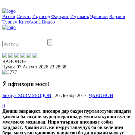
Асосӣ
Сиёсат
Иқтисод
Фарҳанг
Иҷтимоъ
Ҷавонон
Варзиш
Туризм
Китобхона
Видео
ҶАВОНОН
Ҷумъа
07 Август 2026
23:28:38
Ӯ ифтихори мост!
Беҳрӯз ХОЛМУРОДОВ
, 26 Декабр 2017,
ҶАВОНОН
0
Дониш заврақест, инсонро дар баҳри пурталотуми зиндагӣ
ҳамеша ба соҳили мурод мерасонаду мушкилкушои кулли
муаммоҳо мешавад. Инро таърихи инсоният собит
кардааст. Ҳамин аст, ки имрӯз таваҷҷуҳ ба он хеле зиёд
буда, махсусан ҷавонону наврасон бо дилгармии махсус