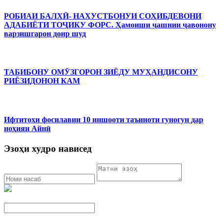
РОБИАИ БАЛХӢ- НАХУСТБОНУИ СОҲИБДЕВОНИ
АДАБИЁТИ ТОҶИКУ ФОРС. Ҳамоиши ҷашнии ҷавонону
варзишгарон доир шуд
ТАБИБОНУ ОМӮЗГОРОН ЗИЁДУ МУҲАНДИСОНУ
РИЁЗИДОНОН КАМ
Ифтитоҳи фосилавии 10 иншооти таъиноти гуногун дар
ноҳияи Айнӣ
Эзоҳи худро нависед