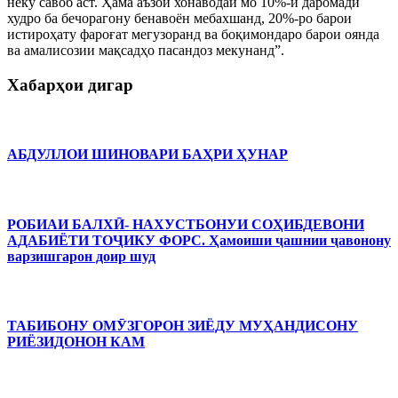
неку савоб аст. Ҳама аъзои хонаводаи мо 10%-и даромади
худро ба бечорагону бенавоён мебахшанд, 20%-ро барои
истироҳату фароғат мегузоранд ва боқимондаро барои оянда
ва амалисозии мақсадҳо пасандоз мекунанд”.
Хабарҳои дигар
АБДУЛЛОИ ШИНОВАРИ БАҲРИ ҲУНАР
РОБИАИ БАЛХӢ- НАХУСТБОНУИ СОҲИБДЕВОНИ
АДАБИЁТИ ТОҶИКУ ФОРС. Ҳамоиши ҷашнии ҷавонону
варзишгарон доир шуд
ТАБИБОНУ ОМӮЗГОРОН ЗИЁДУ МУҲАНДИСОНУ
РИЁЗИДОНОН КАМ