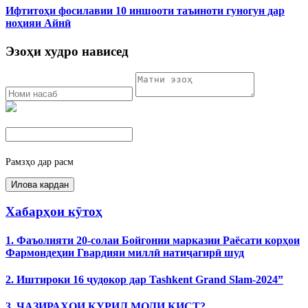
Ифтитоҳи фосилавии 10 иншооти таъиноти гуногун дар
ноҳияи Айнӣ
Эзоҳи худро нависед
Рамзҳо дар расм
Хабарҳои кӯтоҳ
1. Фаъолияти 20-солаи Бойгонии марказии Раёсати корҳои
Фармондеҳии Гвардияи миллӣ натиҷагирӣ шуд
2. Иштироки 16 ҷудокор дар Tashkent Grand Slam-2024”
3. ҶАЗИРАҲОИ КУРИЛ МОЛИ КИСТ?