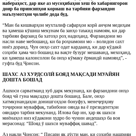
набераҳост, дар яке аз мусоҳибаҳои хеш бо хабарнигорон
доир ба принсипҳои кориаш ва тарбияи фарзандон
маълумотҳои ҷолибе дода буд.
“Ман ба кишварҳои мухталиф сафарҳои корӣ анҷом медиҳам
ва ҳамеша кӯшиш мекунам ба занҳо таъкид намоям, ки дар
тарбияи фарзанд ба хатоҳо роҳ надиҳанд. Фарзандони мо
насли наве мебошанд, ки ба роҳнамоии мо – волидон сахт
ниёз доранд. Чун онҳо сахт одат кардаанд, ки дар кӯдакӣ
соҳиби ҳама чиз бошанд ва вақте бузург мешаванд, мехоҳанд,
ки ҳамеша калонсолон ба онҳо кӯмаку ёрмандӣ намоянд”, -
гуфта буд Ҷонсон.
ШАХС АЗ ХУРДСОЛӢ БОЯД МАҚСАДИ МУАЙЯН
ДОШТА БОШАД
Ашхоси сарватманд хуб дарк мекунанд, ки фарзандони онҳо
бояд чӣ гуна мақсадҳо дошта бошанд. Бале, онҳо
хатмкунандаҳои донишгоҳҳои бонуфуз, менеҷерҳову
тоҷирони муваффақ, табибони оянда ва ё президентҳои
ояндаро тарбия мекунанд. Илова бар ин, ҳар як шахси
миёнаҳол низ кӯдакони худро бо чунин андешаҳо ба воя
мерасонад: “Шояд ӯ шахси муваффақ шавад”.
Аз нақли Ҷонсон: “ Писари як дӯсти ман, ки соҳиби нашрияи