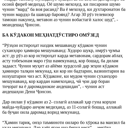
осонӣ фиреб медиҳад. Оё шумо мехоҳед, ки писарони шумо
чунин “мард” ба воя расанд? Ва ё мехоҳед, ки духтаронатон ба
чунин мардҳо ба шавҳар бароянд? Агар 30 рӯз телевизор
тамошо накунед, метавон аз чунин вобастагӣ халос шуд”, -
меандешад Ҷонсон.
БА КӮДАКОН МЕҲНАТДӮСТИРО ОМӮЗЕД
“Рӯзҳои истироҳат наздик мешаванду кӯдакон чунин
суханҳоро ҳамвора мешунаванд: Худоро шукр, имрӯз ҷумъа
аст: ду рӯз аз кор истироҳат карда метавонам, сардорам аблаҳ
асту тобеъонам маро гӯш намекунанд, кор бошад, ба дилам
задааст. Чунин муҳит аз айёми хурдсолӣ дар зеҳни кӯдакон
ҳаминро талқин мекунад, ки кор ин бадтарин, вазнинтарин ва
нохуштарин чиз аст. Кӯдаконе, ки мудом чунин суханҳоро
мешунаванд, кор кардан намехоҳанд, чӣ ҷои дар бораи
тиҷорат ва ё даромаднокие андешидан”, - чунин аст
андешаҳои Дени Ҷонсон.
Дар оилаи ӯ кӯдакон аз 2- солагӣ аллакай ҳар гуна корҳои
майда-чуйдаро анҷом медиҳанд, аз 11-солагӣ бошад, аллакай
ба буҷаи оила даромад ворид мекунанд.
“Ҳамин тариқ, онҳо таъминоти оиларо бо хӯрока ва манзил ба
уҳда мегиранд. Дар ҳаёт ягон чиз бепул нест”, – мегӯяд