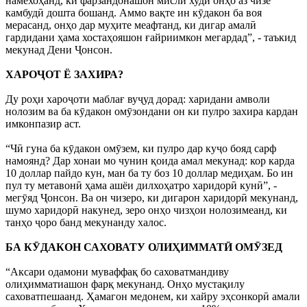
намехоҳанд, ки фарзандонашон мисли худи онҳо аз чизе
камбудӣ дошта бошанд. Аммо вақте ин кӯдакон ба воя
мерасанд, онҳо дар муҳите меафтанд, ки дигар амалӣ
гардидани ҳама хостаҳояшон ғайриимкон мегардад”, - таъкид
мекунад Дени Ҷонсон.
ХАРОҶОТ Ё ЗАХИРА?
Ду роҳи хароҷоти маблағ вуҷуд дорад: харидани амволи
нолозим ва ба кӯдакон омӯзондани он ки пулро захира кардан
имконпазир аст.
“Чӣ гуна ба кӯдакон омӯзем, ки пулро дар куҷо бояд сарф
намоянд? Дар хонаи мо чунин қоида амал мекунад: кор карда
10 доллар пайдо кун, ман ба ту боз 10 доллар медиҳам. Бо ин
пул ту метавонӣ ҳама ашёи дилхоҳатро харидорӣ кунӣ”, -
мегӯяд Ҷонсон. Ва он чизеро, ки дигарон харидорӣ мекунанд,
шумо харидорӣ накунед, зеро онҳо чизҳои нолозимеанд, ки
танҳо ҷоро банд мекунанду халос.
БА КӮДАКОН САХОВАТУ ОЛИҲИММАТӢ ОМӮЗЕД
“Аксари одамони муваффақ бо саховатмандиву
олиҳимматиашон фарқ мекунанд. Онҳо мустақилу
саховатпешаанд. Ҳамагон медонем, ки хайру эҳсонкорӣ амали