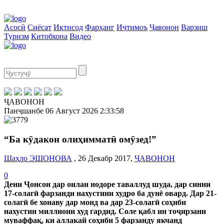
Асосӣ
Сиёсат
Иқтисод
Фарҳанг
Иҷтимоъ
Ҷавонон
Варзиш
Туризм
Китобхона
Видео
ҶАВОНОН
Панҷшанбе
06 Август 2026
2:33:58
“Ба кӯдакон олиҳимматӣ омӯзед!”
Шаҳло ЭШОНОВА
, 26 Декабр 2017,
ҶАВОНОН
0
Дени Ҷонсон дар оилаи нодоре таваллуд шуда, дар синни
17-солагӣ фарзанди нахустини худро ба дунё овард. Дар 21-
солагӣ бе хонаву дар монд ва дар 23-солагӣ соҳиби
нахустин миллиони худ гардид. Соле қабл ин тоҷирзани
муваффақ, ки аллакай соҳиби 5 фарзанду якчанд