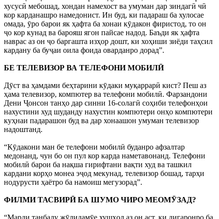
хусусӣ мебошад, хондан намехост ва умуман дар зиндагӣ чӣ
кор карданашро намедонист. Ин буд, ки падараш ба хулосае
омада, ӯро барои як ҳафта ба хонаи кӯдакон фиристод, то он
ҷо кор кунад ва барояш ягон пайсае надод. Баъди як ҳафта
наврас аз он ҷо баргашта изҳор дошт, ки хоҳиши зиёди таҳсил
кардану ба буҷаи оила фоида оварданро дорад”.
БЕ ТЕЛЕВИЗОР ВА ТЕЛЕФОНИ МОБИЛӢ
Дӯст ва ҳамдами беҳтарини кӯдаки муқаррарӣ кист? Пеш аз
ҳама телевизор, компютер ва телефони мобилӣ. Фарзандони
Дени Ҷонсон танҳо дар синни 16-солагӣ соҳиби телефонҳои
нахустини худ шуданду нахустин компютери онҳо компютери
куҳнаи падарашон буд ва дар хонаашон умуман телевизор
надоштанд.
“Кӯдакони ман бе телефони мобилӣ буданро афзалтар
медонанд, чун бо он пул кор карда наметавонанд. Телефони
мобилӣ барои ба нақша гирифтани вақти худ ва ташкил
кардани корҳо монеа эҷод мекунад, телевизор бошад, тарҳи
нодурусти ҳаётро ба намоиш мегузорад”.
ФИЛМИ ТАСВИРӢ БА ШУМО ЧИРО МЕОМӮЗАД?
“Марди танбалу жӯлидамӯе хушҳол аз он аст, ки дигаронро ба