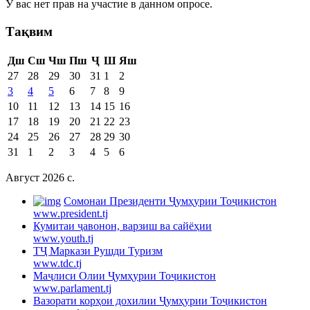
У вас нет прав на участие в данном опросе.
Тақвим
Дш
Сш
Чш
Пш
Ҷ
Ш
Яш
27
28
29
30
31
1
2
3
4
5
6
7
8
9
10
11
12
13
14
15
16
17
18
19
20
21
22
23
24
25
26
27
28
29
30
31
1
2
3
4
5
6
Август 2026 c.
Cомонаи Президенти Ҷумҳурии Тоҷикистон
www.president.tj
Кумитаи ҷавонон, варзиш ва сайёҳии
www.youth.tj
ТҶ Маркази Рушди Туризм
www.tdc.tj
Маҷлиси Олии Ҷумҳурии Тоҷикистон
www.parlament.tj
Вазорати корҳои дохилии Ҷумҳурии Тоҷикистон