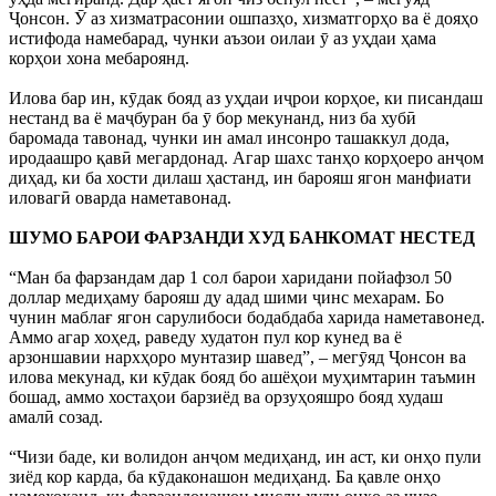
Ҷонсон. Ӯ аз хизматрасонии ошпазҳо, хизматгорҳо ва ё дояҳо
истифода намебарад, чунки аъзои оилаи ӯ аз уҳдаи ҳама
корҳои хона мебароянд.
Илова бар ин, кӯдак бояд аз уҳдаи иҷрои корҳое, ки писандаш
нестанд ва ё маҷбуран ба ӯ бор мекунанд, низ ба хубӣ
баромада тавонад, чунки ин амал инсонро ташаккул дода,
иродаашро қавӣ мегардонад. Агар шахс танҳо корҳоеро анҷом
диҳад, ки ба хости дилаш ҳастанд, ин барояш ягон манфиати
иловагӣ оварда наметавонад.
ШУМО БАРОИ ФАРЗАНДИ ХУД БАНКОМАТ НЕСТЕД
“Ман ба фарзандам дар 1 сол барои харидани пойафзол 50
доллар медиҳаму барояш ду адад шими ҷинс мехарам. Бо
чунин маблағ ягон сарулибоси бодабдаба харида наметавонед.
Аммо агар хоҳед, раведу худатон пул кор кунед ва ё
арзоншавии нархҳоро мунтазир шавед”, – мегӯяд Ҷонсон ва
илова мекунад, ки кӯдак бояд бо ашёҳои муҳимтарин таъмин
бошад, аммо хостаҳои барзиёд ва орзуҳояшро бояд худаш
амалӣ созад.
“Чизи баде, ки волидон анҷом медиҳанд, ин аст, ки онҳо пули
зиёд кор карда, ба кӯдаконашон медиҳанд. Ба қавле онҳо