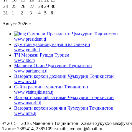
24
25
26
27
28
29
30
31
1
2
3
4
5
6
Август 2026 c.
Cомонаи Президенти Ҷумҳурии Тоҷикистон
www.president.tj
Кумитаи ҷавонон, варзиш ва сайёҳии
www.youth.tj
ТҶ Маркази Рушди Туризм
www.tdc.tj
Маҷлиси Олии Ҷумҳурии Тоҷикистон
www.parlament.tj
Вазорати корҳои дохилии Ҷумҳурии Тоҷикистон
www.mvd.tj
Сайти расмии туристии Тоҷикистон
www.visittajikistan.tj
Вазорати маориф ва илми Ҷумҳурии Тоҷикистон
www.maorif.tj
Вазорати корҳои хориҷии Ҷумҳурии Тоҷикистон
www.mfa.tj
© 2015—2016. Ҷавонони Тоҷикистон. Ҳамаи ҳуқуқҳо маҳфузанд.
Тамос: 2385414, 2385109 e-mail: javonontj@mail.ru