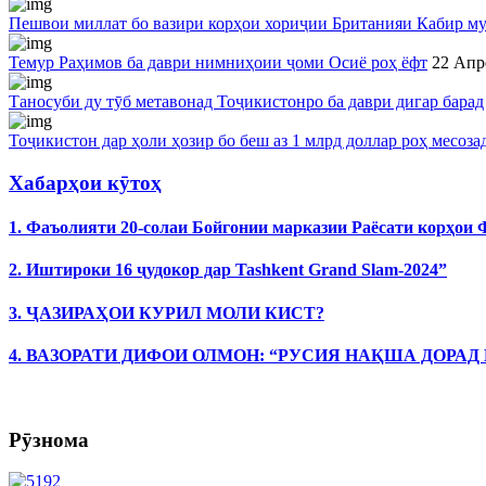
Пешвои миллат бо вазири корҳои хориҷии Британияи Кабир му
Темур Раҳимов ба даври нимниҳоии ҷоми Осиё роҳ ёфт
22 Апр
Таносуби ду тӯб метавонад Тоҷикистонро ба даври дигар барад
Тоҷикистон дар ҳоли ҳозир бо беш аз 1 млрд доллар роҳ месоза
Хабарҳои кӯтоҳ
1. Фаъолияти 20-солаи Бойгонии марказии Раёсати корҳои
2. Иштироки 16 ҷудокор дар Tashkent Grand Slam-2024”
3. ҶАЗИРАҲОИ КУРИЛ МОЛИ КИСТ?
4. ВАЗОРАТИ ДИФОИ ОЛМОН: “РУСИЯ НАҚША ДОРАД
Рӯзнома