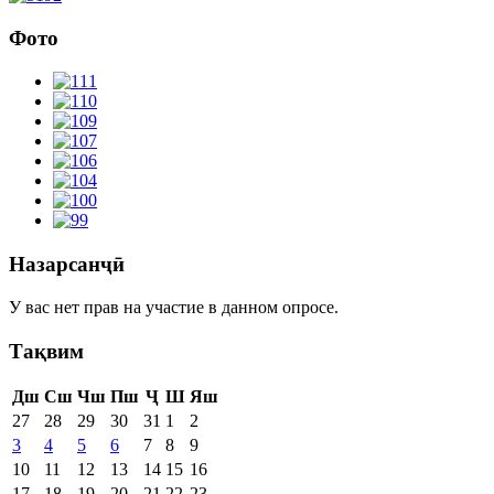
Фото
Назарсанҷӣ
У вас нет прав на участие в данном опросе.
Тақвим
Дш
Сш
Чш
Пш
Ҷ
Ш
Яш
27
28
29
30
31
1
2
3
4
5
6
7
8
9
10
11
12
13
14
15
16
17
18
19
20
21
22
23