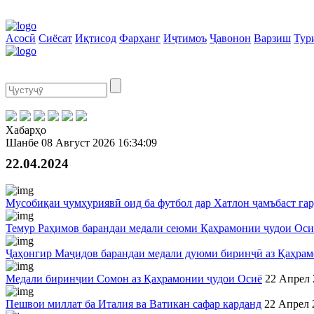
Асосӣ
Сиёсат
Иқтисод
Фарҳанг
Иҷтимоъ
Ҷавонон
Варзиш
Тур
Хабарҳо
Шанбе
08 Август 2026
16:34:10
22.04.2024
Мусобиқаи ҷумҳуриявӣ оид ба футбол дар Хатлон ҷамъбаст га
Темур Раҳимов барандаи медали сеюми Қаҳрамонии ҷудои Оси
Ҷаҳонгир Маҷидов барандаи медали дуюми биринҷӣ аз Қаҳрам
Медали биринҷии Сомон аз Қаҳрамонии ҷудои Осиё
22 Апрел 
Пешвои миллат ба Италия ва Ватикан сафар карданд
22 Апрел 