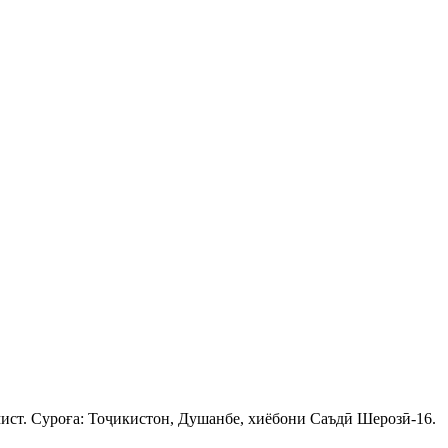
ист. Суроға: Тоҷикистон, Душанбе, хиёбони Саъдӣ Шерозӣ-16.