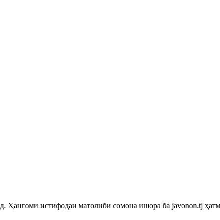
 Ҳангоми истифодаи матолиби сомона ишора ба javonon.tj ҳатм