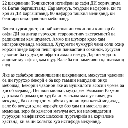
22 шаҳрванди Тоҷикистон ихтиёран аз сафи ДИ хориҷ шуда,
ба Ватан баргаштаанд. Дар маҷмӯъ, теъдоди нафароне, ки то
ҳол аз ДИ баргаштаанд, 80 нафарро ташкил медиҳанд, ки
бештари онҳо ҷавонон мебошанд.
Боиси хурсандист, ки пайвастшавии сокинони кишвар ба
сафи ДИ ва дигар гуруҳҳои террористиву экстремистӣ ва
радикализм кам шудааст. Аммо ин шумора ҳоло ҳам
нигаронкунанда мебошад. Ҳукумати ҷумҳурӣ чанд соли охир
корҳои зиёде барои пешгирии пайвастани сокинон, хусусан
ҷавонон ба гуруҳҳои ифротӣ амалӣ намуд. Дар ин ҷода то
андозае муваффақ ҳам шуд. Вале ба ин наметавон қаноатманд
шуд.
Яке аз сабабҳои шомилшавии шаҳрвандон, махсусан ҷавонон
ба ин гуруҳҳо бекорӣ ё ба кор таъмин нашудани онҳо
мебошад. Бекории ҷавонон яке аз мушкилоти асосии ҷомеа ба
ҳисоб меравад. Пешвои миллат, муҳтарам Эмомалӣ Раҳмон
дар ҳама баромадҳои худ ба ин масъала махсус таваҷҷуҳ
мекунад, ба сохторҳои марбута супоришҳои қатъӣ медиҳад,
вале бо вуҷуди ҳама чораҷӯиҳо боз ҳам ин масъала доғ
мемонад, зеро ба ҳамагон маълум аст, ки намояндагони
гурӯҳҳои манфиатхоҳ шахсони пуртаҷриба ва корчалоне
ҳастанд, ки аз ин ҳолатҳо хуб истифода мекунанд.