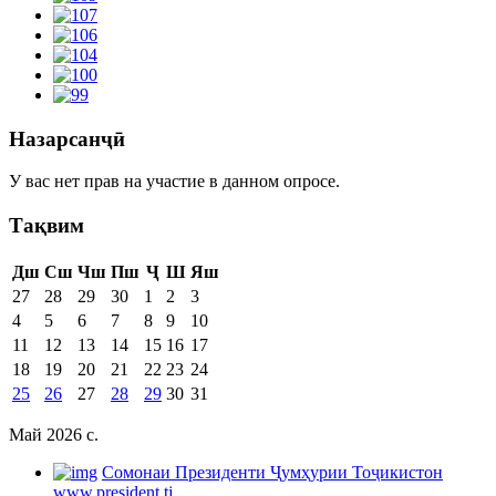
Назарсанҷӣ
У вас нет прав на участие в данном опросе.
Тақвим
Дш
Сш
Чш
Пш
Ҷ
Ш
Яш
27
28
29
30
1
2
3
4
5
6
7
8
9
10
11
12
13
14
15
16
17
18
19
20
21
22
23
24
25
26
27
28
29
30
31
Май 2026 c.
Cомонаи Президенти Ҷумҳурии Тоҷикистон
www.president.tj