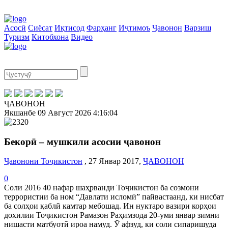
Асосӣ
Сиёсат
Иқтисод
Фарҳанг
Иҷтимоъ
Ҷавонон
Варзиш
Туризм
Китобхона
Видео
ҶАВОНОН
Якшанбе
09 Август 2026
4:16:04
Бекорӣ – мушкили асосии ҷавонон
Ҷавонони Тоҷикистон
, 27 Январ 2017,
ҶАВОНОН
0
Соли 2016 40 нафар шаҳрванди Тоҷикистон ба созмони
террористии ба ном “Давлати исломӣ” пайвастаанд, ки нисбат
ба солҳои қаблӣ камтар мебошад. Ин нуктаро вазири корҳои
дохилии Тоҷикистон Рамазон Раҳимзода 20-уми январ зимни
нишасти матбуотӣ ироа намуд. Ӯ афзуд, ки соли сипаришуда