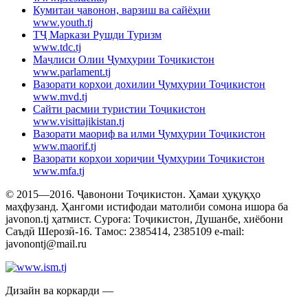
Кумитаи ҷавонон, варзиш ва сайёҳии
www.youth.tj
ТҶ Маркази Рушди Туризм
www.tdc.tj
Маҷлиси Олии Ҷумҳурии Тоҷикистон
www.parlament.tj
Вазорати корҳои дохилии Ҷумҳурии Тоҷикистон
www.mvd.tj
Сайти расмии туристии Тоҷикистон
www.visittajikistan.tj
Вазорати маориф ва илми Ҷумҳурии Тоҷикистон
www.maorif.tj
Вазорати корҳои хориҷии Ҷумҳурии Тоҷикистон
www.mfa.tj
© 2015—2016. Ҷавонони Тоҷикистон. Ҳамаи ҳуқуқҳо
маҳфузанд. Ҳангоми истифодаи матолиби сомона ишора ба
javonon.tj ҳатмист. Суроға: Тоҷикистон, Душанбе, хиёбони
Саъдӣ Шерозӣ-16. Тамос: 2385414, 2385109 e-mail:
javonontj@mail.ru
Дизайн ва коркарди —