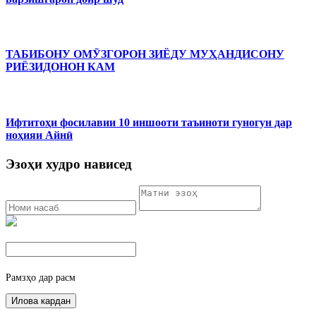
ТАБИБОНУ ОМӮЗГОРОН ЗИЁДУ МУҲАНДИСОНУ
РИЁЗИДОНОН КАМ
Ифтитоҳи фосилавии 10 иншооти таъиноти гуногун дар
ноҳияи Айнӣ
Эзоҳи худро нависед
Рамзҳо дар расм