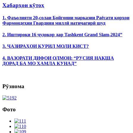
Хабарҳои кӯтоҳ
1. Фаъолияти 20-солаи Бойгонии марказии Раёсати корҳои
Фармондеҳии Гвардияи миллӣ натиҷагирӣ шуд
2. Иштироки 16 ҷудокор дар Tashkent Grand Slam-2024”
3. ҶАЗИРАҲОИ КУРИЛ МОЛИ КИСТ?
4. ВАЗОРАТИ ДИФОИ ОЛМОН: “РУСИЯ НАҚША
ДОРАД БА МО ҲАМЛА КУНАД”
Рӯзнома
Фото