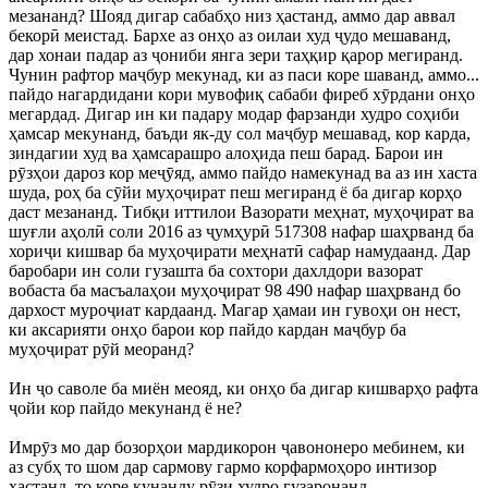
мезананд? Шояд дигар сабабҳо низ ҳастанд, аммо дар аввал
бекорӣ меистад. Бархе аз онҳо аз оилаи худ ҷудо мешаванд,
дар хонаи падар аз ҷониби янга зери таҳқир қарор мегиранд.
Чунин рафтор маҷбур мекунад, ки аз паси коре шаванд, аммо...
пайдо нагардидани кори мувофиқ сабаби фиреб хӯрдани онҳо
мегардад. Дигар ин ки падару модар фарзанди худро соҳиби
ҳамсар мекунанд, баъди як-ду сол маҷбур мешавад, кор карда,
зиндагии худ ва ҳамсарашро алоҳида пеш барад. Барои ин
рӯзҳои дароз кор меҷӯяд, аммо пайдо намекунад ва аз ин хаста
шуда, роҳ ба сӯйи муҳоҷират пеш мегиранд ё ба дигар корҳо
даст мезананд. Тибқи иттилои Вазорати меҳнат, муҳоҷират ва
шуғли аҳолӣ соли 2016 аз ҷумҳурӣ 517308 нафар шаҳрванд ба
хориҷи кишвар ба муҳоҷирати меҳнатӣ сафар намудаанд. Дар
баробари ин соли гузашта ба сохтори дахлдори вазорат
вобаста ба масъалаҳои муҳоҷират 98 490 нафар шаҳрванд бо
дархост муроҷиат кардаанд. Магар ҳамаи ин гувоҳи он нест,
ки аксарияти онҳо барои кор пайдо кардан маҷбур ба
муҳоҷират рӯй меоранд?
Ин ҷо саволе ба миён меояд, ки онҳо ба дигар кишварҳо рафта
ҷойи кор пайдо мекунанд ё не?
Имрӯз мо дар бозорҳои мардикорон ҷавононеро мебинем, ки
аз субҳ то шом дар сармову гармо корфармоҳоро интизор
ҳастанд, то коре кунанду рӯзи худро гузаронанд.