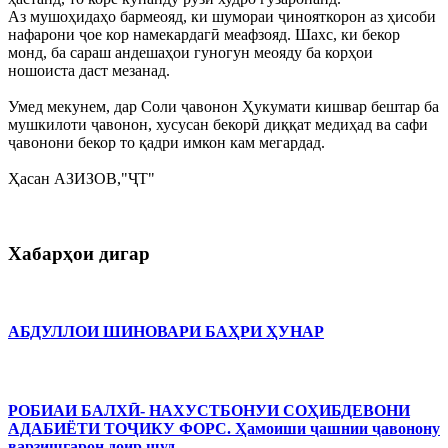
Аз мушоҳидаҳо бармеояд, ки шумораи ҷинояткорон аз ҳисоби
нафарони ҷое кор намекардагӣ меафзояд. Шахс, ки бекор
монд, ба сараш андешаҳои гуногун меояду ба корҳои
ношоиста даст мезанад.
Умед мекунем, дар Соли ҷавонон Ҳукумати кишвар бештар ба
мушкилоти ҷавонон, хусусан бекорӣ диққат медиҳад ва сафи
ҷавонони бекор то қадри имкон кам мегардад.
Ҳасан АЗИЗОВ,"ҶТ"
Хабарҳои дигар
АБДУЛЛОИ ШИНОВАРИ БАҲРИ ҲУНАР
РОБИАИ БАЛХӢ- НАХУСТБОНУИ СОҲИБДЕВОНИ
АДАБИЁТИ ТОҶИКУ ФОРС. Ҳамоиши ҷашнии ҷавонону
варзишгарон доир шуд