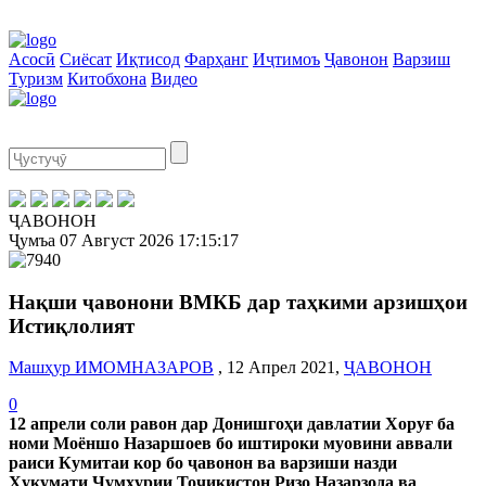
Асосӣ
Сиёсат
Иқтисод
Фарҳанг
Иҷтимоъ
Ҷавонон
Варзиш
Туризм
Китобхона
Видео
ҶАВОНОН
Ҷумъа
07 Август 2026
17:15:17
Нақши ҷавонони ВМКБ дар таҳкими арзишҳои
Истиқлолият
Машҳур ИМОМНАЗАРОВ
, 12 Апрел 2021,
ҶАВОНОН
0
12 апрели соли равон дар Донишгоҳи давлатии Хоруғ ба
номи Моёншо Назаршоев бо иштироки муовини аввали
раиси Кумитаи кор бо ҷавонон ва варзиши назди
Ҳукумати Ҷумҳурии Тоҷикистон Ризо Назарзода ва