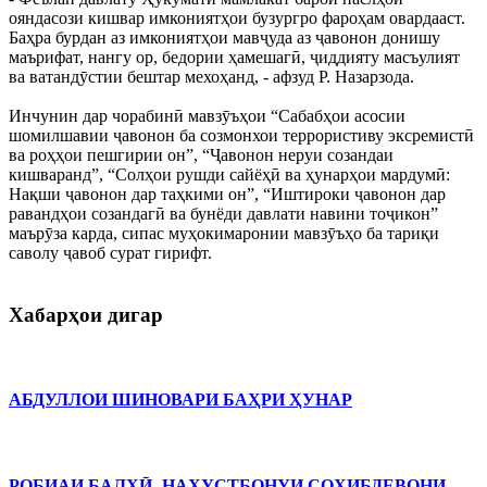
ояндасози кишвар имкониятҳои бузургро фароҳам овардааст.
Баҳра бурдан аз имкониятҳои мавҷуда аз ҷавонон донишу
маърифат, нангу ор, бедории ҳамешагӣ, ҷиддияту масъулият
ва ватандӯстии бештар мехоҳанд, - афзуд Р. Назарзода.
Инчунин дар чорабинӣ мавзӯъҳои “Сабабҳои асосии
шомилшавии ҷавонон ба созмонхои террористиву эксремистӣ
ва роҳҳои пешгирии он”, “Ҷавонон неруи созандаи
кишваранд”, “Солҳои рушди сайёҳӣ ва ҳунарҳои мардумӣ:
Нақши ҷавонон дар таҳкими он”, “Иштироки ҷавонон дар
равандҳои созандагӣ ва бунёди давлати навини тоҷикон”
маърӯза карда, сипас муҳокимаронии мавзӯъҳо ба тариқи
саволу ҷавоб сурат гирифт.
Хабарҳои дигар
АБДУЛЛОИ ШИНОВАРИ БАҲРИ ҲУНАР
РОБИАИ БАЛХӢ- НАХУСТБОНУИ СОҲИБДЕВОНИ