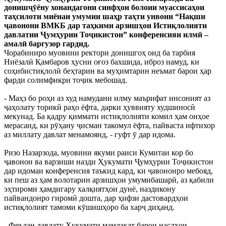
донишҷӯёну хонандагони синфҳои болоии муассисаҳои
таҳсилоти миёнаи умумии шаҳр таҳти унвони “Нақши
ҷавонони ВМКБ дар таҳкими арзишҳои Истиқлолияти
давлатии Ҷумҳурии Тоҷикистон” конференсияи илмӣ –
амалӣ баргузор гардид.
Чорабиниро муовини ректори донишгоҳ оид ба тарбия
Ниёзалӣ Қамбаров ҳусни оғоз бахшида, иброз намуд, ки
соҳибистиқлолӣ беҳтарин ва муҳимтарин неъмат барои ҳар
фарди солимфикри тоҷик мебошад.
- Маҳз бо роҳи аз худ намудани илму маърифат инсоният аз
ҷаҳолату торикӣ раҳо ёфта, дарки ҳуввияту худшиносӣ
мекунад. Ба қадру қиммати истиқлолияти комил ҳам онҳое
мерасанд, ки рӯҳану ҷисман такомул ёфта, пайваста ифтихор
аз миллату давлат менамоянд, - гуфт ӯ дар идома.
Ризо Назарзода, муовини якуми раиси Кумитаи кор бо
ҷавонон ва варзиши назди Ҳукумати Ҷумҳурии Тоҷикистон
дар идомаи конференсия таъкид кард, ки ҷавононро мебояд,
ки пеш аз ҳам волотарин арзишҳои умумибашарӣ, аз қабили
эҳтироми ҳамдигару халқиятҳои дунё, наздикону
пайвандонро гиромӣ дошта, дар ҳифзи дастовардҳои
истиқлолият тамоми кӯшишҳоро ба харҷ диҳанд.
- Феълан давлату Ҳукумати мамлакат барои наслҳои