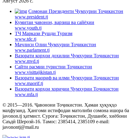
Август 2026 c.
Cомонаи Президенти Ҷумҳурии Тоҷикистон
www.president.tj
Кумитаи ҷавонон, варзиш ва сайёҳии
www.youth.tj
ТҶ Маркази Рушди Туризм
www.tdc.tj
Маҷлиси Олии Ҷумҳурии Тоҷикистон
www.parlament.tj
Вазорати корҳои дохилии Ҷумҳурии Тоҷикистон
www.mvd.tj
Сайти расмии туристии Тоҷикистон
www.visittajikistan.tj
Вазорати маориф ва илми Ҷумҳурии Тоҷикистон
www.maorif.tj
Вазорати корҳои хориҷии Ҷумҳурии Тоҷикистон
www.mfa.tj
© 2015—2016. Ҷавонони Тоҷикистон. Ҳамаи ҳуқуқҳо
маҳфузанд. Ҳангоми истифодаи матолиби сомона ишора ба
javonon.tj ҳатмист. Суроға: Тоҷикистон, Душанбе, хиёбони
Саъдӣ Шерозӣ-16. Тамос: 2385414, 2385109 e-mail:
javonontj@mail.ru