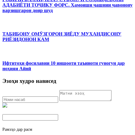
АДАБИЁТИ ТОҶИКУ ФОРС. Ҳамоиши ҷашнии ҷавонону
варзишгарон доир шуд
ТАБИБОНУ ОМӮЗГОРОН ЗИЁДУ МУҲАНДИСОНУ
РИЁЗИДОНОН КАМ
Ифтитоҳи фосилавии 10 иншооти таъиноти гуногун дар
ноҳияи Айнӣ
Эзоҳи худро нависед
Рамзҳо дар расм