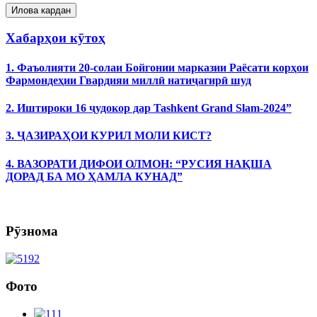
Хабарҳои кӯтоҳ
1. Фаъолияти 20-солаи Бойгонии марказии Раёсати корҳои
Фармондеҳии Гвардияи миллӣ натиҷагирӣ шуд
2. Иштироки 16 ҷудокор дар Tashkent Grand Slam-2024”
3. ҶАЗИРАҲОИ КУРИЛ МОЛИ КИСТ?
4. ВАЗОРАТИ ДИФОИ ОЛМОН: “РУСИЯ НАҚША
ДОРАД БА МО ҲАМЛА КУНАД”
Рӯзнома
Фото