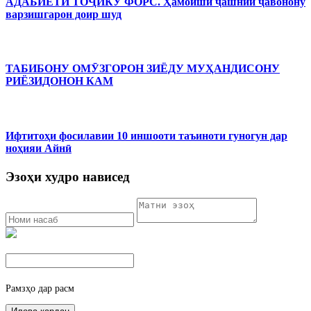
АДАБИЁТИ ТОҶИКУ ФОРС. Ҳамоиши ҷашнии ҷавонону
варзишгарон доир шуд
ТАБИБОНУ ОМӮЗГОРОН ЗИЁДУ МУҲАНДИСОНУ
РИЁЗИДОНОН КАМ
Ифтитоҳи фосилавии 10 иншооти таъиноти гуногун дар
ноҳияи Айнӣ
Эзоҳи худро нависед
Рамзҳо дар расм