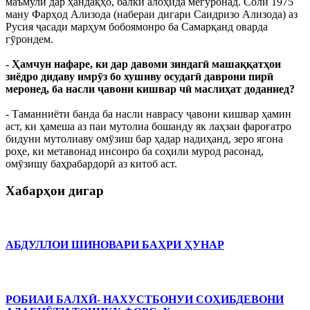
маъмулӣ дар ҳандақҳо, балки алоҳида мегуронад. Соли 1975
ману Фарҳод Ализода (набераи дигари Саидризо Ализода) аз
Русия ҷасади марҳум бобоямонро ба Самарқанд оварда
гӯрондем.
- Ҳамчун нафаре, ки дар давоми зиндагӣ машаққатҳои
зиёдро дидаву имрӯз бо хушиву осудагӣ даврони пирӣ
меронед, ба насли ҷавони кишвар чӣ маслиҳат доданиед?
- Таманниёти банда ба насли наврасу ҷавони кишвар ҳамин
аст, ки ҳамеша аз паи мутолиа бошанду як лаҳзаи фароғатро
бидуни мутолиаву омӯзиш бар ҳадар надиҳанд, зеро ягона
роҳе, ки метавонад инсонро ба соҳили мурод расонад,
омӯзишу баҳрабардорӣ аз китоб аст.
Хабарҳои дигар
АБДУЛЛОИ ШИНОВАРИ БАҲРИ ҲУНАР
РОБИАИ БАЛХӢ- НАХУСТБОНУИ СОҲИБДЕВОНИ