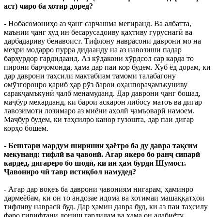
аст) чиро ба хотир доред?
- Нобасомониҳо аз ҷанг сарчашма мегиранд. Ва албатта,
маънии ҷанг худ ин бесарусадоиву қаҳтиву гуруснагӣ ва
дарбадариву бенавоист. Тифлону наврасони даврони мо на
меҳри модарро пурра дидаанду на аз навозиши падар
бархурдор гардидаанд. Аз кӯдакони хӯрдсол сар карда то
пирони барҷомонда, ҳама дар паи кор будем. Хуб ёд дорам, ки
дар даврони таҳсили мактабиам тамоми талабагону
омӯзгоронро қариб ҳар рӯз барои оҳанпораҷамъкуниву
саракҷамъкунӣ ҷалб менамуданд. Дар даврони ҷанг бошад,
маҷбур мекарданд, ки барои аскарон либосу матоъ ва дигар
лавозимоти лозимаро аз миёни аҳолӣ ҷамъоварӣ намоем.
Маҷбур будем, ки таҳсилро канор гузошта, дар паи дигар
корҳо бошем.
- Бештари мардум ширинии ҳаётро ба ду давра тақсим
мекунанд: тифлӣ ва ҷавонӣ. Агар якеро бо ранҷ сипарӣ
кардед, дигареро бо шодӣ, ки ин ҳам бурди Шумост.
Ҷавониро чӣ тавр истиқбол намудед?
- Агар дар воқеъ ба даврони ҷавониям нигарам, ҳаминро
дармеёбам, ки он то андозае идома ва хотимаи машаққатҳои
тифливу наврасӣ буд. Дар ҳамин давра буд, ки аз паи таҳсилу
фаро гирифтани дониш гардидам ва ҳама он адабиёту