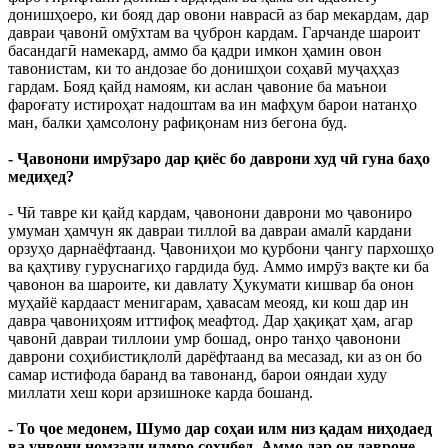
донишҳоеро, ки бояд дар овони наврасӣ аз бар мекардам, дар
давраи ҷавонӣ омӯхтам ва ҷуброн кардам. Гарчанде шароит
басандагӣ намекард, аммо ба қадри имкон ҳамин овон
тавонистам, ки то андозае бо донишҳои соҳавӣ муҷаҳҳаз
гардам. Бояд қайд намоям, ки аслан ҷавоние ба маънои
фароғату истироҳат надоштам ва ин мафҳум барои натанҳо
ман, балки ҳамсолону рафиқонам низ бегона буд.
- Ҷавонони имрӯзаро дар қиёс бо даврони худ чӣ гуна баҳо
медиҳед?
- Чӣ тавре ки қайд кардам, ҷавонони даврони мо ҷавониро
умуман ҳамчун як давраи тиллоӣ ва давраи амалӣ кардани
орзуҳо дарнаёфтаанд. Ҷавониҳои мо қурбони ҷангу пархошҳо
ва қаҳтиву гуруснагиҳо гардида буд. Аммо имрӯз вақте ки ба
ҷавонон ва шароите, ки давлату Ҳукумати кишвар ба онон
муҳайё кардааст менигарам, ҳавасам меояд, ки кош дар ин
давра ҷавониҳоям иттифоқ меафтод. Дар ҳақиқат ҳам, агар
ҷавонӣ давраи тиллоии умр бошад, онро танҳо ҷавонони
даврони соҳибистиқлолӣ дарёфтаанд ва месазад, ки аз он бо
самар истифода баранд ва тавонанд, барои ояндаи худу
миллати хеш кори арзишноке карда бошанд.
- То ҷое медонем, Шумо дар соҳаи илм низ қадам ниҳодаед
ва унвони номзади илмро соҳибед. Аммо дар он давроне,