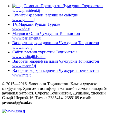
Cомонаи Президенти Ҷумҳурии Тоҷикистон
www.president.tj
Кумитаи ҷавонон, варзиш ва сайёҳии
www.youth.tj
ТҶ Маркази Рушди Туризм
www.tdc.tj
Маҷлиси Олии Ҷумҳурии Тоҷикистон
www.parlament.tj
Вазорати корҳои дохилии Ҷумҳурии Тоҷикистон
www.mvd.tj
Сайти расмии туристии Тоҷикистон
www.visittajikistan.tj
Вазорати маориф ва илми Ҷумҳурии Тоҷикистон
www.maorif.tj
Вазорати корҳои хориҷии Ҷумҳурии Тоҷикистон
www.mfa.tj
© 2015—2016. Ҷавонони Тоҷикистон. Ҳамаи ҳуқуқҳо
маҳфузанд. Ҳангоми истифодаи матолиби сомона ишора ба
javonon.tj ҳатмист. Суроға: Тоҷикистон, Душанбе, хиёбони
Саъдӣ Шерозӣ-16. Тамос: 2385414, 2385109 e-mail:
javonontj@mail.ru