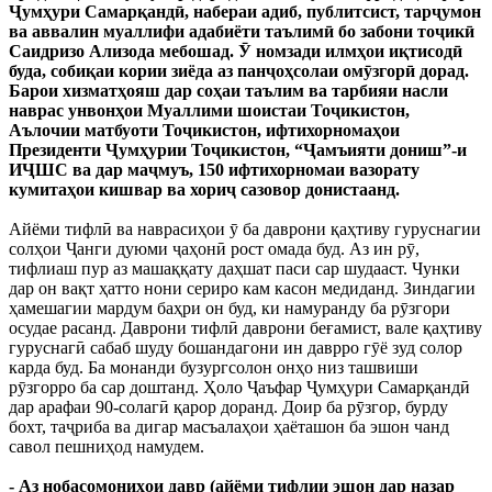
Ҷумҳури Самарқандӣ, набераи адиб, публитсист, тарҷумон
ва аввалин муаллифи адабиёти таълимӣ бо забони тоҷикӣ
Саидризо Ализода мебошад. Ӯ номзади илмҳои иқтисодӣ
буда, собиқаи кории зиёда аз панҷоҳсолаи омӯзгорӣ дорад.
Барои хизматҳояш дар соҳаи таълим ва тарбияи насли
наврас унвонҳои Муаллими шоистаи Тоҷикистон,
Аълочии матбуоти Тоҷикистон, ифтихорномаҳои
Президенти Ҷумҳурии Тоҷикистон, “Ҷамъияти дониш”-и
ИҶШС ва дар маҷмуъ, 150 ифтихорномаи вазорату
кумитаҳои кишвар ва хориҷ сазовор донистаанд.
Айёми тифлӣ ва наврасиҳои ӯ ба даврони қаҳтиву гуруснагии
солҳои Ҷанги дуюми ҷаҳонӣ рост омада буд. Аз ин рӯ,
тифлиаш пур аз машаққату даҳшат паси сар шудааст. Чунки
дар он вақт ҳатто нони сериро кам касон медиданд. Зиндагии
ҳамешагии мардум баҳри он буд, ки намуранду ба рӯзгори
осудае расанд. Даврони тифлӣ даврони беғамист, вале қаҳтиву
гуруснагӣ сабаб шуду бошандагони ин даврро гӯё зуд солор
карда буд. Ба монанди бузургсолон онҳо низ ташвиши
рӯзгорро ба сар доштанд. Ҳоло Ҷаъфар Ҷумҳури Самарқандӣ
дар арафаи 90-солагӣ қарор доранд. Доир ба рӯзгор, бурду
бохт, таҷриба ва дигар масъалаҳои ҳаёташон ба эшон чанд
савол пешниҳод намудем.
- Аз нобасомониҳои давр (айёми тифлии эшон дар назар