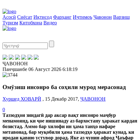
Асосӣ
Сиёсат
Иқтисод
Фарҳанг
Иҷтимоъ
Ҷавонон
Варзиш
Туризм
Китобхона
Видео
ҶАВОНОН
Панҷшанбе
06 Август 2026
6:18:20
Омӯзиш инсонро ба соҳили мурод мерасонад
Хуршед ХОВАРӢ
, 15 Декабр 2017,
ҶАВОНОН
0
Таззодҳои зиндагӣ дар аксар вақт инсонро маҷбур
менамоянд, ки ҷое нишинаду аз бархостану ҳаракат кардан
бозистад. Аммо бар хилофи ин ҳама танҳо нафаре
метавонад, бар муқобили ҳама таззодҳо ҳаракат кунад, ки
иродаи қавию устувор дорад. Яке аз чунин афрод Ҷаъфар