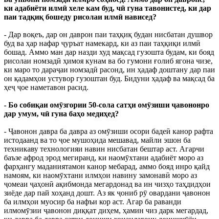
ки адабиёти илмӣ хеле кам буд, чӣ гуна тавонистед, ки дар
паи тадқиқ бошеду рисолаи илмӣ нависед?
- Дар воқеъ, дар он даврон паи таҳқиқ будан нисбатан душвор
буд ва ҳар нафар ҷуръат намекард, ки аз паи таҳқиқи илмӣ
бошад. Аммо ман дар назди худ мақсад гузошта будам, ки бояд
рисолаи номзадӣ ҳимоя кунам ва бо гумони ғолиб ягона чизе,
ки маро то дараҷаи номзадӣ расонд, ин ҳадаф доштану дар паи
он қадамҳои устувор гузоштан буд. Бидуни ҳадаф ва мақсад ба
ҳеҷ ҷое наметавон расид.
- Бо собиқаи омӯзгории 50-сола сатҳи омӯзиши ҷавононро
дар умум, чӣ гуна баҳо медиҳед?
- Ҷавонон давра ба давра аз омӯзиши осори бадеӣ канор рафта
истодаанд ва то ҷое мушоҳида мешавад, майли эшон ба
техникаву технологияи навин нисбатан бештар аст. Агарчи
баъзе афрод эрод мегиранд, ки наомӯхтани адабиёт моро аз
фарҳангу маданиятамон канор мебарад, аммо бояд инро қайд
намоям, ки наомӯхтани илмҳои навину замонавӣ моро аз
ҷомеаи ҷаҳонӣ ақибмонда мегардонад ва ин чизҳо таҳдидҳои
зиёде дар пай хоҳанд дошт. Аз як ҷониб рӯ овардани ҷавонон
ба илмҳои муосир ба нафъи кор аст. Агар ба раванди
илмомӯзии ҷавонон диққат диҳем, ҳамин чиз дарк мегардад,