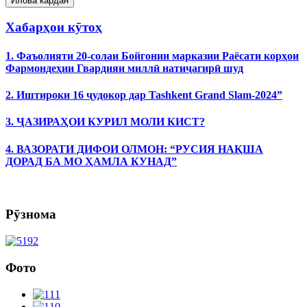
Хабарҳои кӯтоҳ
1. Фаъолияти 20-солаи Бойгонии марказии Раёсати корҳои
Фармондеҳии Гвардияи миллӣ натиҷагирӣ шуд
2. Иштироки 16 ҷудокор дар Tashkent Grand Slam-2024”
3. ҶАЗИРАҲОИ КУРИЛ МОЛИ КИСТ?
4. ВАЗОРАТИ ДИФОИ ОЛМОН: “РУСИЯ НАҚША
ДОРАД БА МО ҲАМЛА КУНАД”
Рӯзнома
Фото