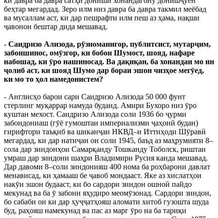
ки давра ба давра сатҳи дониши хонандагону донишҷӯён
беҳтар мегардад. Зеро илм низ давра ба давра такмил меёбад
ва мусаллам аст, ки дар пешрафти илм пеш аз ҳама, нақши
ҷавонон бештар дида мешавад.
- Саидризо Ализода, рӯзноманигор, публитсист, мутарҷим,
забоншинос, омӯзгор, ки бобои Шумост, шояд, нафаре
набошад, ки ӯро нашиносад. Ва дақиқан, ба хонандаи мо ин
ҷолиб аст, ки шояд Шумо дар бораи эшон чизҳое мегӯед,
ки мо то ҳол намедонистем?
- Англисҳо барои сари Саидризо Ализода 50 000 фунт
стерлинг муқаррар намуда буданд. Амири Бухоро низ ӯро
куштан мехост. Саидризо Ализода соли 1936 бо ҷурми
забондониаш (гӯё гумоштаи империализми ҷаҳонӣ будан)
гирифтори таъқиб ва шиканҷаи НКВД–и Иттиҳоди Шӯравӣ
мегардад, ки дар натиҷаи он соли 1945, баъд аз маҳрумияти 8–
сола дар зиндонҳои Самарқанду Тошканду Тоболск, риштаи
умраш дар зиндони шаҳри Владимири Русия канда мешавад.
Дар давоми 8–соли зиндонияш 400 нома ба роҳбарони давлат
менависад, ки ҳамааш бе ҷавоб мондааст. Яке аз хислатҳои
накӯи эшон будааст, ки бо сардори зиндон ошноӣ пайдо
мекунад ва ба ӯ забони яҳудиро меомӯзонад. Сардори зиндон,
бо сабаби он ки дар ҳуҷҷатҳояш аломати хитоб гузошта шуда
буд, раҳояш намекунад ва пас аз марг ӯро на ба тариқи