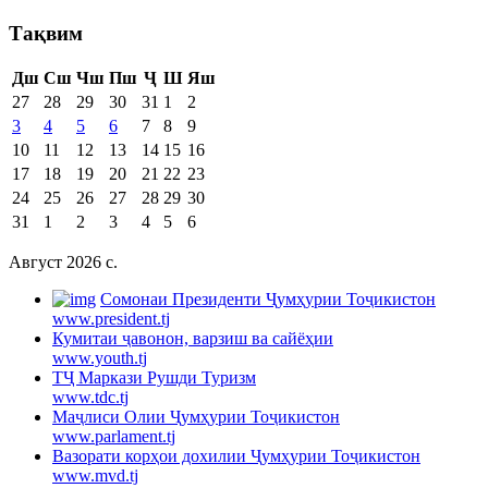
Тақвим
Дш
Сш
Чш
Пш
Ҷ
Ш
Яш
27
28
29
30
31
1
2
3
4
5
6
7
8
9
10
11
12
13
14
15
16
17
18
19
20
21
22
23
24
25
26
27
28
29
30
31
1
2
3
4
5
6
Август 2026 c.
Cомонаи Президенти Ҷумҳурии Тоҷикистон
www.president.tj
Кумитаи ҷавонон, варзиш ва сайёҳии
www.youth.tj
ТҶ Маркази Рушди Туризм
www.tdc.tj
Маҷлиси Олии Ҷумҳурии Тоҷикистон
www.parlament.tj
Вазорати корҳои дохилии Ҷумҳурии Тоҷикистон
www.mvd.tj