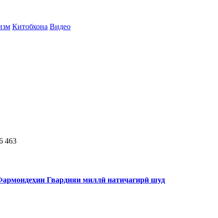
изм
Китобхона
Видео
6
463
 Фармондеҳии Гвардияи миллӣ натиҷагирӣ шуд