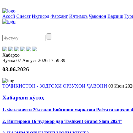
Асосӣ
Сиёсат
Иқтисод
Фарҳанг
Иҷтимоъ
Ҷавонон
Варзиш
Тур
Хабарҳо
Ҷумъа
07 Август 2026
17:59:39
03.06.2026
ТОҶИКИСТОН - ЗОДГОҲИ ОРЗУҲОИ ҶАВОНӢ
03 Июн 202
Хабарҳои кӯтоҳ
1. Фаъолияти 20-солаи Бойгонии марказии Раёсати корҳои
2. Иштироки 16 ҷудокор дар Tashkent Grand Slam-2024”