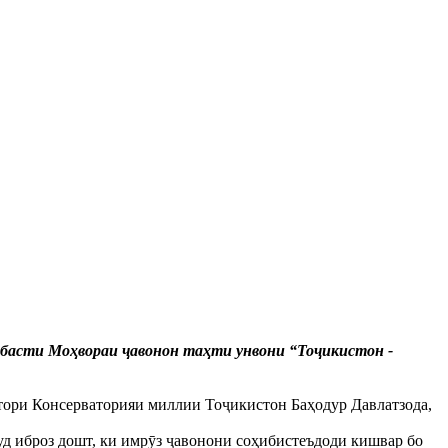
ъбасти Моҳвораи ҷавонон таҳти унвони “Тоҷикистон -
тори Консерваторияи миллии Тоҷикистон Баҳодур Давлатзода,
д иброз дошт, ки имрӯз ҷавонони соҳибистеъдоди кишвар бо