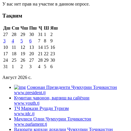
У вас нет прав на участие в данном опросе.
Тақвим
Дш
Сш
Чш
Пш
Ҷ
Ш
Яш
27
28
29
30
31
1
2
3
4
5
6
7
8
9
10
11
12
13
14
15
16
17
18
19
20
21
22
23
24
25
26
27
28
29
30
31
1
2
3
4
5
6
Август 2026 c.
Cомонаи Президенти Ҷумҳурии Тоҷикистон
www.president.tj
Кумитаи ҷавонон, варзиш ва сайёҳии
www.youth.tj
ТҶ Маркази Рушди Туризм
www.tdc.tj
Маҷлиси Олии Ҷумҳурии Тоҷикистон
www.parlament.tj
Вазорати корҳои дохилии Ҷумҳурии Тоҷикистон