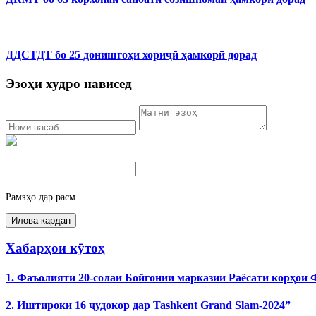
ДДСТДТ бо 25 донишгоҳи хориҷӣ ҳамкорӣ дорад
Эзоҳи худро нависед
Рамзҳо дар расм
Хабарҳои кӯтоҳ
1. Фаъолияти 20-солаи Бойгонии марказии Раёсати корҳои
2. Иштироки 16 ҷудокор дар Tashkent Grand Slam-2024”