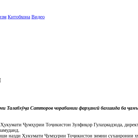
изм
Китобхона
Видео
Ӣ
оми Талабхӯҷа Сатторов чорабинии фарҳангӣ бахшида ба ҷам
и Ҳукумати Ҷумҳурии Тоҷикистон Зулфиқор Гулаҳмадзода, дирек
намуданд.
зиши назди Ҳукумати Ҷумҳурии Тоҷикистон зимни суханронии ху