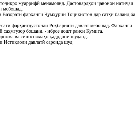
ии тоҷикро муаррифӣ менамоянд. Дастовардҳои ҷавонон натиҷаи
н мебошад.
а Вазорати фарҳанги Ҷумҳурии Тоҷикистон дар сатҳи баланд ба
иёсати фарҳангдӯстонаи Роҳбарияти давлат мебошад. Фарҳанги
ӣ саҳмгузор бошанд, - иброз дошт раиси Кумита.
орнома ва сипосномаҳо қадрдонӣ шуданд.
и Истиқлоли давлатӣ сароида шуд.