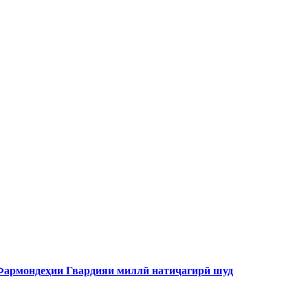
 Фармондеҳии Гвардияи миллӣ натиҷагирӣ шуд