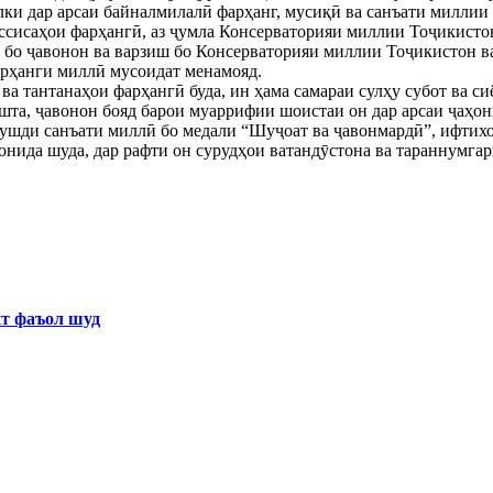
балки дар арсаи байналмилалӣ фарҳанг, мусиқӣ ва санъати милл
ассисаҳои фарҳангӣ, аз ҷумла Консерваторияи миллии Тоҷикисто
 бо ҷавонон ва варзиш бо Консерваторияи миллии Тоҷикистон в
арҳанги миллӣ мусоидат менамояд.
ва тантанаҳои фарҳангӣ буда, ин ҳама самараи сулҳу субот ва с
ошта, ҷавонон бояд барои муаррифии шоистаи он дар арсаи ҷаҳон
 рушди санъати миллӣ бо медали “Шуҷоат ва ҷавонмардӣ”, ифтих
нида шуда, дар рафти он сурудҳои ватандӯстона ва тараннумгар
хт фаъол шуд