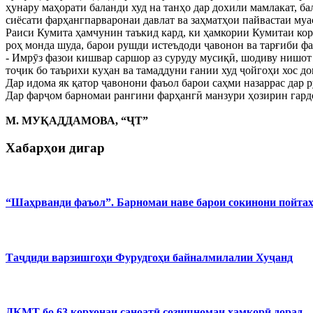
ҳунару маҳорати баланди худ на танҳо дар дохили мамлакат, 
сиёсати фарҳангпарваронаи давлат ва заҳматҳои пайвастаи му
Раиси Кумита ҳамчунин таъкид кард, ки ҳамкории Кумитаи кор
роҳ монда шуда, барои рушди истеъдоди ҷавонон ва тарғиби ф
- Имрӯз фазои кишвар саршор аз суруду мусиқӣ, шодиву нишот 
тоҷик бо таърихи куҳан ва тамаддуни ғании худ ҷойгоҳи хос д
Дар идома як қатор ҷавонони фаъол барои саҳми назаррас дар
Дар фарҷом барномаи рангини фарҳангӣ манзури ҳозирин гардо
М. МУҚАДДАМОВА, “ҶТ”
Хабарҳои дигар
“Шаҳрванди фаъол”. Барномаи наве барои сокинони пойта
Таҷдиди варзишгоҳи Фурудгоҳи байналмилалии Хуҷанд
ДКМТ бо 63 корхонаи саноатӣ созишномаи ҳамкорӣ дорад