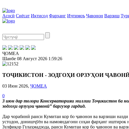
Асосӣ
Сиёсат
Иқтисод
Фарҳанг
Иҷтимоъ
Ҷавонон
Варзиш
Тур
ҶОМЕА
Шанбе
08 Август 2026
1:59:27
ТОҶИКИСТОН - ЗОДГОҲИ ОРЗУҲОИ ҶАВОН
03 Июн 2026,
ҶОМЕА
0
3 июн дар толори Консерваторияи миллии Тоҷикистон ба н
зодгоҳи орзуҳои ҷавонӣ” баргузор гардид.
Дар чорабинӣ раиси Кумитаи кор бо ҷавонон ва варзиши назд
устодон, донишҷӯён ва намояндагони соҳаи фарҳанг иштирок 
Зулфиқор Гулаҳмадзода, раиси Кумитаи кор бо ҷавонон ва вар