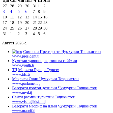
Дш
Сш
Чш
Пш
Ҷ
Ш
Яш
27
28
29
30
31
1
2
3
4
5
6
7
8
9
10
11
12
13
14
15
16
17
18
19
20
21
22
23
24
25
26
27
28
29
30
31
1
2
3
4
5
6
Август 2026 c.
Cомонаи Президенти Ҷумҳурии Тоҷикистон
www.president.tj
Кумитаи ҷавонон, варзиш ва сайёҳии
www.youth.tj
ТҶ Маркази Рушди Туризм
www.tdc.tj
Маҷлиси Олии Ҷумҳурии Тоҷикистон
www.parlament.tj
Вазорати корҳои дохилии Ҷумҳурии Тоҷикистон
www.mvd.tj
Сайти расмии туристии Тоҷикистон
www.visittajikistan.tj
Вазорати маориф ва илми Ҷумҳурии Тоҷикистон
www.maorif.tj