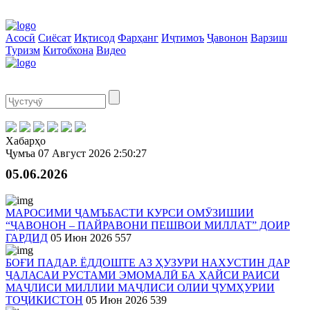
Асосӣ
Сиёсат
Иқтисод
Фарҳанг
Иҷтимоъ
Ҷавонон
Варзиш
Туризм
Китобхона
Видео
Хабарҳо
Ҷумъа
07 Август 2026
2:50:27
05.06.2026
МАРОСИМИ ҶАМЪБАСТИ КУРСИ ОМӮЗИШИИ
“ҶАВОНОН – ПАЙРАВОНИ ПЕШВОИ МИЛЛАТ” ДОИР
ГАРДИД
05 Июн 2026
557
БОҒИ ПАДАР. ЁДДОШТЕ АЗ ҲУЗУРИ НАХУСТИН ДАР
ҶАЛАСАИ РУСТАМИ ЭМОМАЛӢ БА ҲАЙСИ РАИСИ
МАҶЛИСИ МИЛЛИИ МАҶЛИСИ ОЛИИ ҶУМҲУРИИ
ТОҶИКИСТОН
05 Июн 2026
539