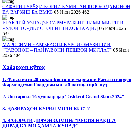
САФАРИ ГУРӮҲИ КОРИИ КУМИТАИ КОР БО ҶАВОНОН
ВА ВАРЗИШ БА ВМКБ
05 Июн 2026
462
ИРАКЛИЙ УЗНАДЗЕ САРМУРАББИИ ТИМИ МИЛЛИИ
ҶУДОИ ТОҶИКИСТОН ИНТИХОБ ГАРДИД
05 Июн 2026
532
МАРОСИМИ ҶАМЪБАСТИ КУРСИ ОМӮЗИШИИ
“ҶАВОНОН – ПАЙРАВОНИ ПЕШВОИ МИЛЛАТ”
05 Июн
2026
404
Хабарҳои кӯтоҳ
1. Фаъолияти 20-солаи Бойгонии марказии Раёсати корҳои
Фармондеҳии Гвардияи миллӣ натиҷагирӣ шуд
2. Иштироки 16 ҷудокор дар Tashkent Grand Slam-2024”
3. ҶАЗИРАҲОИ КУРИЛ МОЛИ КИСТ?
4. ВАЗОРАТИ ДИФОИ ОЛМОН: “РУСИЯ НАҚША
ДОРАД БА МО ҲАМЛА КУНАД”