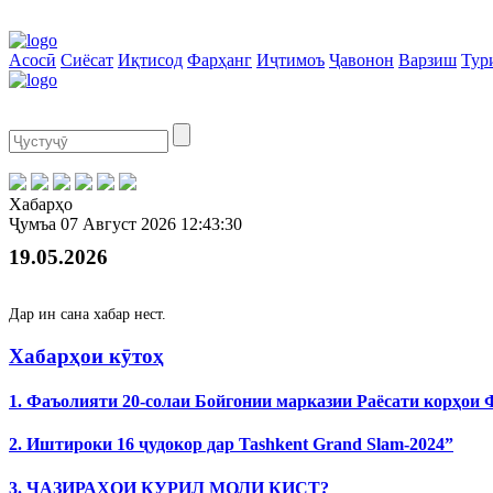
Асосӣ
Сиёсат
Иқтисод
Фарҳанг
Иҷтимоъ
Ҷавонон
Варзиш
Тур
Хабарҳо
Ҷумъа
07 Август 2026
12:43:30
19.05.2026
Дар ин сана хабар нест.
Хабарҳои кӯтоҳ
1. Фаъолияти 20-солаи Бойгонии марказии Раёсати корҳои
2. Иштироки 16 ҷудокор дар Tashkent Grand Slam-2024”
3. ҶАЗИРАҲОИ КУРИЛ МОЛИ КИСТ?