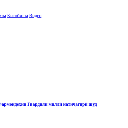
изм
Китобхона
Видео
 Фармондеҳии Гвардияи миллӣ натиҷагирӣ шуд