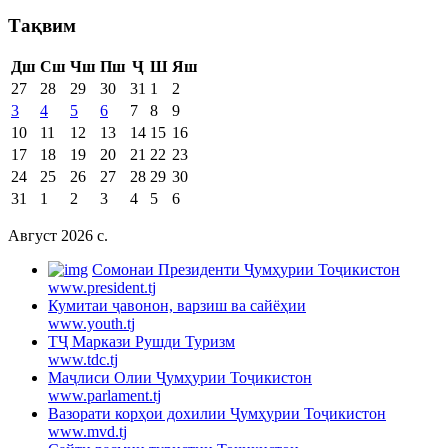
Тақвим
Дш
Сш
Чш
Пш
Ҷ
Ш
Яш
27
28
29
30
31
1
2
3
4
5
6
7
8
9
10
11
12
13
14
15
16
17
18
19
20
21
22
23
24
25
26
27
28
29
30
31
1
2
3
4
5
6
Август 2026 c.
Cомонаи Президенти Ҷумҳурии Тоҷикистон
www.president.tj
Кумитаи ҷавонон, варзиш ва сайёҳии
www.youth.tj
ТҶ Маркази Рушди Туризм
www.tdc.tj
Маҷлиси Олии Ҷумҳурии Тоҷикистон
www.parlament.tj
Вазорати корҳои дохилии Ҷумҳурии Тоҷикистон
www.mvd.tj